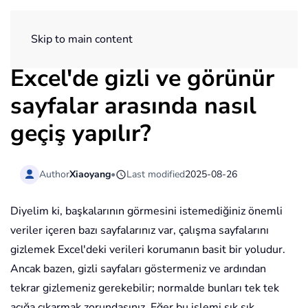
ExtendOffice
Skip to main content
Excel'de gizli ve görünür
sayfalar arasında nasıl
geçiş yapılır?
Author
Xiaoyang
•
Last modified
2025-08-26
Diyelim ki, başkalarının görmesini istemediğiniz önemli
veriler içeren bazı sayfalarınız var, çalışma sayfalarını
gizlemek Excel'deki verileri korumanın basit bir yoludur.
Ancak bazen, gizli sayfaları göstermeniz ve ardından
tekrar gizlemeniz gerekebilir; normalde bunları tek tek
açığa çıkarmak zorundasınız. Eğer bu işlemi sık sık