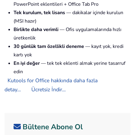
PowerPoint eklentileri + Office Tab Pro
Tek kurulum, tek lisans
— dakikalar içinde kurulun
(MSI hazır)
Birlikte daha verimli
— Ofis uygulamalarında hızlı
üretkenlik
30 günlük tam özellikli deneme
— kayıt yok, kredi
kartı yok
En iyi değer
— tek tek eklenti almak yerine tasarruf
edin
Kutools for Office hakkında daha fazla
detay...
Ücretsiz İndir...
Bültene Abone Ol