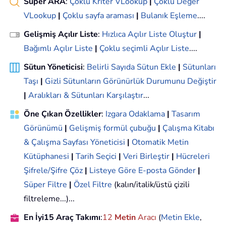
Süper ARA
:
Çoklu Kriter VLookup
|
Çoklu Değer
VLookup
|
Çoklu sayfa araması
|
Bulanık Eşleme
....
Gelişmiş Açılır Liste
:
Hızlıca Açılır Liste Oluştur
|
Bağımlı Açılır Liste
|
Çoklu seçimli Açılır Liste
....
Sütun Yöneticisi
:
Belirli Sayıda Sütun Ekle
|
Sütunları
Taşı
|
Gizli Sütunların Görünürlük Durumunu Değiştir
|
Aralıkları & Sütunları Karşılaştır
...
Öne Çıkan Özellikler
:
Izgara Odaklama
|
Tasarım
Görünümü
|
Gelişmiş formül çubuğu
|
Çalışma Kitabı
& Çalışma Sayfası Yöneticisi
|
Otomatik Metin
Kütüphanesi
|
Tarih Seçici
|
Veri Birleştir
|
Hücreleri
Şifrele/Şifre Çöz
|
Listeye Göre E-posta Gönder
|
Süper Filtre
|
Özel Filtre
(kalın/italik/üstü çizili
filtreleme...)...
En İyi15 Araç Takımı
:
12
Metin
Aracı
(
Metin Ekle
,