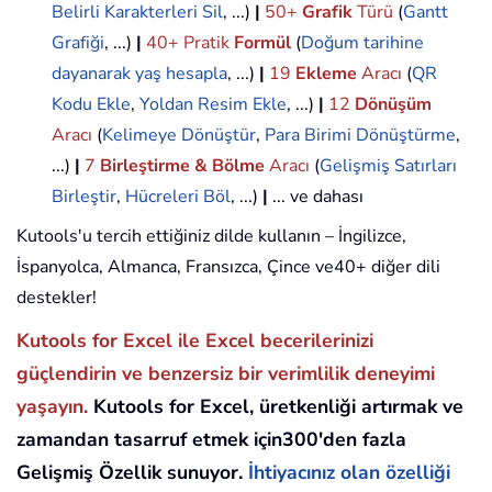
Belirli Karakterleri Sil
, ...)
|
50+
Grafik
Türü
(
Gantt
Grafiği
, ...)
|
40+ Pratik
Formül
(
Doğum tarihine
dayanarak yaş hesapla
, ...)
|
19
Ekleme
Aracı
(
QR
Kodu Ekle
,
Yoldan Resim Ekle
, ...)
|
12
Dönüşüm
Aracı
(
Kelimeye Dönüştür
,
Para Birimi Dönüştürme
,
...)
|
7
Birleştirme & Bölme
Aracı
(
Gelişmiş Satırları
Birleştir
,
Hücreleri Böl
, ...)
|
... ve dahası
Kutools'u tercih ettiğiniz dilde kullanın – İngilizce,
İspanyolca, Almanca, Fransızca, Çince ve40+ diğer dili
destekler!
Kutools for Excel ile Excel becerilerinizi
güçlendirin ve benzersiz bir verimlilik deneyimi
yaşayın.
Kutools for Excel, üretkenliği artırmak ve
zamandan tasarruf etmek için300'den fazla
Gelişmiş Özellik sunuyor.
İhtiyacınız olan özelliği