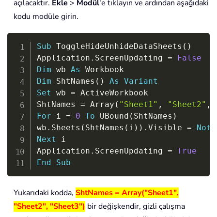
açılacaktır.
Ekle
>
Modül
'e tıklayın ve ardından aşağıdaki
kodu modüle girin.
Copy
Sub
 ToggleHideUnhideDataSheets
(
)
Application
.
ScreenUpdating 
=
False
Dim
 wb 
As
Dim
 ShtNames
(
)
As
Variant
Set
 wb 
=
 ActiveWorkbook

ShtNames 
=
 Array
(
"Sheet1"
,
"Sheet2"
,
For
 i 
=
0
To
 UBound
(
ShtNames
)
wb
.
Sheets
(
ShtNames
(
i
)
)
.
Visible 
=
Not
 
Next
 i

Application
.
ScreenUpdating 
=
True
End
Sub
Yukarıdaki kodda,
ShtNames = Array("Sheet1",
"Sheet2", "Sheet3")
bir değişkendir, gizli çalışma