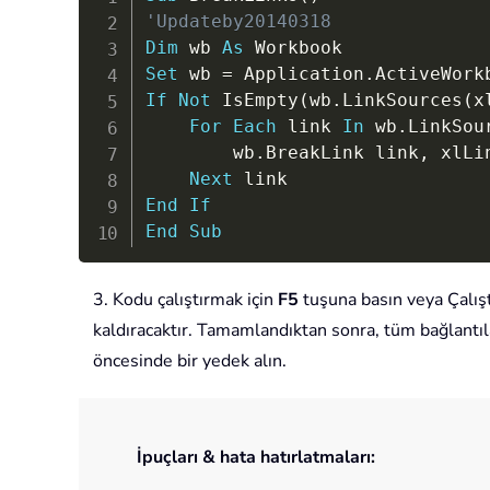
'Updateby20140318
Dim
 wb 
As
Set
 wb 
=
 Application
.
If
Not
 IsEmpty
(
wb
.
LinkSources
(
x
For
Each
 link 
In
 wb
.
LinkSou
        wb
.
BreakLink link
,
 xlLi
Next
End
If
End
Sub
3. Kodu çalıştırmak için
F5
tuşuna basın veya Çalışt
kaldıracaktır. Tamamlandıktan sonra, tüm bağlantıla
öncesinde bir yedek alın.
İpuçları & hata hatırlatmaları: