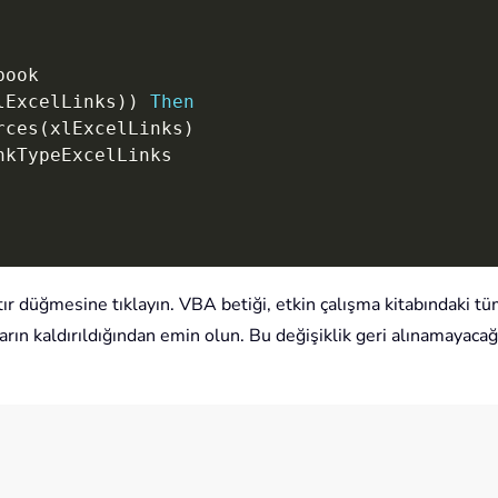
lExcelLinks
)
)
Then
rces
(
xlExcelLinks
)
nkTypeExcelLinks

ır düğmesine tıklayın. VBA betiği, etkin çalışma kitabındaki tüm
rın kaldırıldığından emin olun. Bu değişiklik geri alınamayacağ