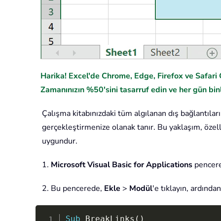
Harika! Excel'de Chrome, Edge, Firefox ve Safari G
Zamanınızın %50'sini tasarruf edin ve her gün binl
Çalışma kitabınızdaki tüm algılanan dış bağlantıları
gerçekleştirmenize olanak tanır. Bu yaklaşım, özell
uygundur.
1.
Microsoft Visual Basic for Applications
pencere
2. Bu pencerede,
Ekle
>
Modül
'e tıklayın, ardınd
Sub
 BreakLinks
(
)