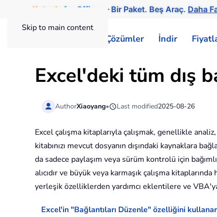
Kutools
for
Office
— Bir Paket. Beş Araç.
Daha Fa
Skip to main content
ExtendOffice
Çözümler
İndir
Fiyat
Excel'deki tüm dış ba
Author
Xiaoyang
•
Last modified
2025-08-26
Excel çalışma kitaplarıyla çalışmak, genellikle anali
kitabınızı mevcut dosyanın dışındaki kaynaklara bağla
da sadece paylaşım veya sürüm kontrolü için bağımlılık
alıcıdır ve büyük veya karmaşık çalışma kitaplarında h
yerleşik özelliklerden yardımcı eklentilere ve VBA'y
Excel'in "Bağlantıları Düzenle" özelliğini kullana