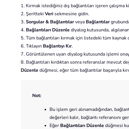
1. Kırmak istediğiniz dış bağlantıları içeren çalışma ki
2. Şeritteki
Veri
sekmesine gidin.
3.
Sorgular & Bağlantılar
veya
Bağlantılar
grubund
4.
Bağlantıları Düzenle
diyalog kutusunda, algılanan 
5. Tüm bağlantıları kırmak için listedeki tüm kaynak
6. Tıklayın
Bağlantıyı Kır
.
7. Görüntülenen uyarı diyalog kutusunda işlemi onay
8. Bağlantıları kırdıktan sonra referanslar mevcut de
Düzenle
düğmesi, eğer tüm bağlantılar başarıyla kırıld
Not:
Bu işlem geri alınamadığından, bağlantı
değerleri kalır, bağlantı referansını ge
Eğer
Bağlantıları Düzenle
düğmesi kul