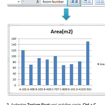
2
. Ardından
Toplam Fiyat
veri aralığını seçin,
Ctrl + C