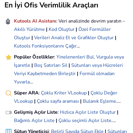
En İyi Ofis Verimlilik Araçları
🤖
Kutools AI Asistanı
: Veri analizinde devrim yaratın –
Akıllı Yürütme
|
Kod Oluştur
|
Özel Formüller
Oluştur
|
Verileri Analiz Et ve Grafikler Oluştur
|
Kutools Fonksiyonlarını Çağır
…
Popüler Özellikler
:
Yinelenenleri Bul, Vurgula veya
İşaretle
|
Boş Satırları Sil
|
Sütunları veya Hücreleri
Veriyi Kaybetmeden Birleştir
|
Formül olmadan
Yuvarla
...
Süper ARA
:
Çoklu Kriter VLookup
|
Çoklu Değer
VLookup
|
Çoklu sayfa araması
|
Bulanık Eşleme
....
Gelişmiş Açılır Liste
:
Hızlıca Açılır Liste Oluştur
|
Bağımlı Açılır Liste
|
Çoklu seçimli Açılır Liste
....
Sütun Yöneticisi
:
Belirli Sayıda Sütun Ekle
|
Sütunları