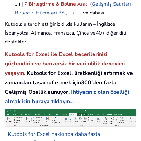
...)
|
7
Birleştirme & Bölme
Aracı
(
Gelişmiş Satırları
Birleştir
,
Hücreleri Böl
, ...)
|
... ve dahası
Kutools'u tercih ettiğiniz dilde kullanın – İngilizce,
İspanyolca, Almanca, Fransızca, Çince ve40+ diğer dili
destekler!
Kutools for Excel ile Excel becerilerinizi
güçlendirin ve benzersiz bir verimlilik deneyimi
yaşayın.
Kutools for Excel, üretkenliği artırmak ve
zamandan tasarruf etmek için300'den fazla
Gelişmiş Özellik sunuyor.
İhtiyacınız olan özelliği
almak için buraya tıklayın...
Kutools for Excel hakkında daha fazla