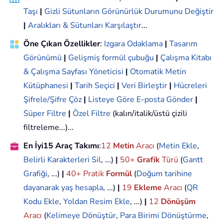
Taşı
|
Gizli Sütunların Görünürlük Durumunu Değiştir
|
Aralıkları & Sütunları Karşılaştır
...
Öne Çıkan Özellikler
:
Izgara Odaklama
|
Tasarım
Görünümü
|
Gelişmiş formül çubuğu
|
Çalışma Kitabı
& Çalışma Sayfası Yöneticisi
|
Otomatik Metin
Kütüphanesi
|
Tarih Seçici
|
Veri Birleştir
|
Hücreleri
Şifrele/Şifre Çöz
|
Listeye Göre E-posta Gönder
|
Süper Filtre
|
Özel Filtre
(kalın/italik/üstü çizili
filtreleme...)...
En İyi15 Araç Takımı
:
12
Metin
Aracı
(
Metin Ekle
,
Belirli Karakterleri Sil
, ...)
|
50+
Grafik
Türü
(
Gantt
Grafiği
, ...)
|
40+ Pratik
Formül
(
Doğum tarihine
dayanarak yaş hesapla
, ...)
|
19
Ekleme
Aracı
(
QR
Kodu Ekle
,
Yoldan Resim Ekle
, ...)
|
12
Dönüşüm
Aracı
(
Kelimeye Dönüştür
,
Para Birimi Dönüştürme
,