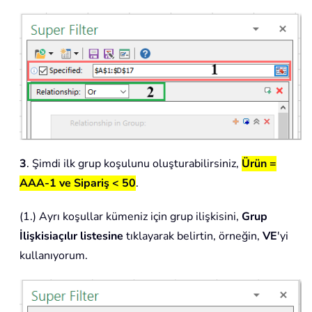
3
. Şimdi ilk grup koşulunu oluşturabilirsiniz,
Ürün =
AAA-1 ve Sipariş < 50
.
(1.) Ayrı koşullar kümeniz için grup ilişkisini,
Grup
İlişkisi
açılır listesine
tıklayarak belirtin, örneğin,
VE
'yi
kullanıyorum.