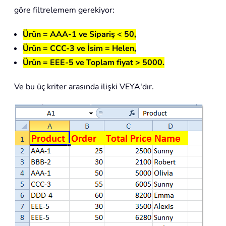
göre filtrelemem gerekiyor:
Ürün = AAA-1 ve Sipariş < 50,
Ürün = CCC-3 ve İsim = Helen,
Ürün = EEE-5 ve Toplam fiyat > 5000.
Ve bu üç kriter arasında ilişki VEYA'dır.