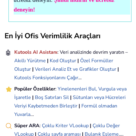
deneyin!
En İyi Ofis Verimlilik Araçları
🤖
Kutools AI Asistanı
: Veri analizinde devrim yaratın –
Akıllı Yürütme
|
Kod Oluştur
|
Özel Formüller
Oluştur
|
Verileri Analiz Et ve Grafikler Oluştur
|
Kutools Fonksiyonlarını Çağır
…
Popüler Özellikler
:
Yinelenenleri Bul, Vurgula veya
İşaretle
|
Boş Satırları Sil
|
Sütunları veya Hücreleri
Veriyi Kaybetmeden Birleştir
|
Formül olmadan
Yuvarla
...
Süper ARA
:
Çoklu Kriter VLookup
|
Çoklu Değer
VLookup
|
Çoklu sayfa araması
|
Bulanık Eşleme
....