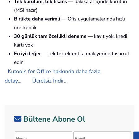
Tek kurulum, tek lisans
— dakikalar içinde kurulun
(MSI hazır)
Birlikte daha verimli
— Ofis uygulamalarında hızlı
üretkenlik
30 günlük tam özellikli deneme
— kayıt yok, kredi
kartı yok
En iyi değer
— tek tek eklenti almak yerine tasarruf
edin
Kutools for Office hakkında daha fazla
detay...
Ücretsiz İndir...
Bültene Abone Ol