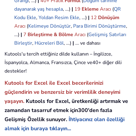
Grafiği
, ...)
|
40+ Pratik
Formül
(
Doğum tarihine
dayanarak yaş hesapla
, ...)
|
19
Ekleme
Aracı
(
QR
Kodu Ekle
,
Yoldan Resim Ekle
, ...)
|
12
Dönüşüm
Aracı
(
Kelimeye Dönüştür
,
Para Birimi Dönüştürme
,
...)
|
7
Birleştirme & Bölme
Aracı
(
Gelişmiş Satırları
Birleştir
,
Hücreleri Böl
, ...)
|
... ve dahası
Kutools'u tercih ettiğiniz dilde kullanın – İngilizce,
İspanyolca, Almanca, Fransızca, Çince ve40+ diğer dili
destekler!
Kutools for Excel ile Excel becerilerinizi
güçlendirin ve benzersiz bir verimlilik deneyimi
yaşayın.
Kutools for Excel, üretkenliği artırmak ve
zamandan tasarruf etmek için300'den fazla
Gelişmiş Özellik sunuyor.
İhtiyacınız olan özelliği
almak için buraya tıklayın...