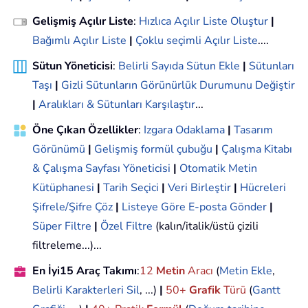
Gelişmiş Açılır Liste
:
Hızlıca Açılır Liste Oluştur
|
Bağımlı Açılır Liste
|
Çoklu seçimli Açılır Liste
....
Sütun Yöneticisi
:
Belirli Sayıda Sütun Ekle
|
Sütunları
Taşı
|
Gizli Sütunların Görünürlük Durumunu Değiştir
|
Aralıkları & Sütunları Karşılaştır
...
Öne Çıkan Özellikler
:
Izgara Odaklama
|
Tasarım
Görünümü
|
Gelişmiş formül çubuğu
|
Çalışma Kitabı
& Çalışma Sayfası Yöneticisi
|
Otomatik Metin
Kütüphanesi
|
Tarih Seçici
|
Veri Birleştir
|
Hücreleri
Şifrele/Şifre Çöz
|
Listeye Göre E-posta Gönder
|
Süper Filtre
|
Özel Filtre
(kalın/italik/üstü çizili
filtreleme...)...
En İyi15 Araç Takımı
:
12
Metin
Aracı
(
Metin Ekle
,
Belirli Karakterleri Sil
, ...)
|
50+
Grafik
Türü
(
Gantt