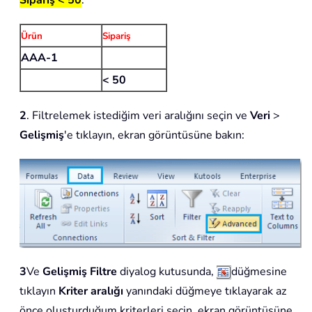
Sipariş < 50
.
Ürün
Sipariş
AAA-1
< 50
2
. Filtrelemek istediğim veri aralığını seçin ve
Veri
>
Gelişmiş
'e tıklayın, ekran görüntüsüne bakın:
3
Ve
Gelişmiş Filtre
diyalog kutusunda,
düğmesine
tıklayın
Kriter aralığı
yanındaki düğmeye tıklayarak az
önce oluşturduğum kriterleri seçin, ekran görüntüsüne