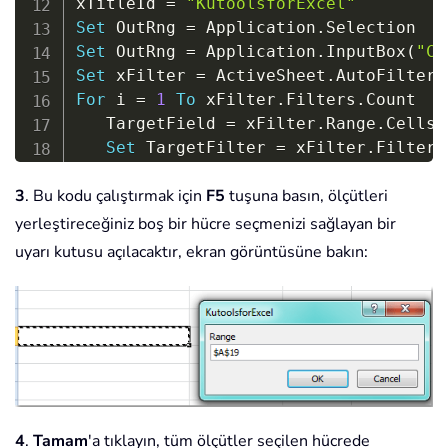
xTitleId 
=
"KutoolsforExcel"
Set
 OutRng 
=
 Application
.
Set
 OutRng 
=
 Application
.
InputBox
(
"Ce
Set
 xFilter 
=
 ActiveSheet
.
For
 i 
=
1
To
 xFilter
.
Filters
.
Count

   TargetField 
=
 xFilter
.
Range
.
Cells
(
Set
 TargetFilter 
=
 xFilter
.
Filters
If
 TargetFilter
.
On
Then
3
. Bu kodu çalıştırmak için
F5
tuşuna basın, ölçütleri
On
Error
GoTo
 OutNext

        xOut 
=
 xOut 
&
 TargetField 
&
 T
yerleştireceğiniz boş bir hücre seçmenizi sağlayan bir
Select
Case
 TargetFilter
.
Oper
uyarı kutusu açılacaktır, ekran görüntüsüne bakın:
Case
 xlAnd

            xOut 
=
 xOut 
&
" And "
&
 T
Case
 xlOr

            xOut 
=
 xOut 
&
" Or "
&
 Ta
Case
 xlBottom10Items

            xOut 
=
 xOut 
&
" (bottom 1
Case
 xlBottom10Percent

            xOut 
=
 xOut 
&
" (bottom 1
4
.
Tamam
'a tıklayın, tüm ölçütler seçilen hücrede