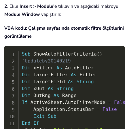
2
. Ekle
Insert
>
Module
'e tıklayın ve aşağıdaki makroyu
Module Window
yapıştırın:
VBA kodu: Çalışma sayfasında otomatik filtre ölçütlerini
görüntüleme
Copy
Sub
 ShowAutoFilterCriteria
(
)
'Updateby20140219
Dim
 xFilter 
As
Dim
 TargetFilter 
As
Dim
 TargetField 
As
String
Dim
 xOut 
As
String
Dim
 OutRng 
As
If
 ActiveSheet
.
AutoFilterMode 
=
False
    Application
.
StatusBar 
=
False
Exit
Sub
End
If