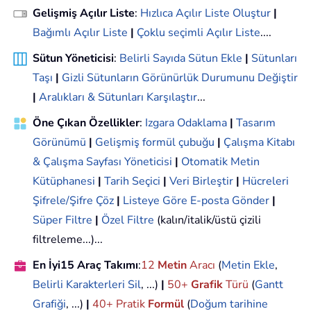
Gelişmiş Açılır Liste
:
Hızlıca Açılır Liste Oluştur
|
Bağımlı Açılır Liste
|
Çoklu seçimli Açılır Liste
....
Sütun Yöneticisi
:
Belirli Sayıda Sütun Ekle
|
Sütunları
Taşı
|
Gizli Sütunların Görünürlük Durumunu Değiştir
|
Aralıkları & Sütunları Karşılaştır
...
Öne Çıkan Özellikler
:
Izgara Odaklama
|
Tasarım
Görünümü
|
Gelişmiş formül çubuğu
|
Çalışma Kitabı
& Çalışma Sayfası Yöneticisi
|
Otomatik Metin
Kütüphanesi
|
Tarih Seçici
|
Veri Birleştir
|
Hücreleri
Şifrele/Şifre Çöz
|
Listeye Göre E-posta Gönder
|
Süper Filtre
|
Özel Filtre
(kalın/italik/üstü çizili
filtreleme...)...
En İyi15 Araç Takımı
:
12
Metin
Aracı
(
Metin Ekle
,
Belirli Karakterleri Sil
, ...)
|
50+
Grafik
Türü
(
Gantt
Grafiği
, ...)
|
40+ Pratik
Formül
(
Doğum tarihine