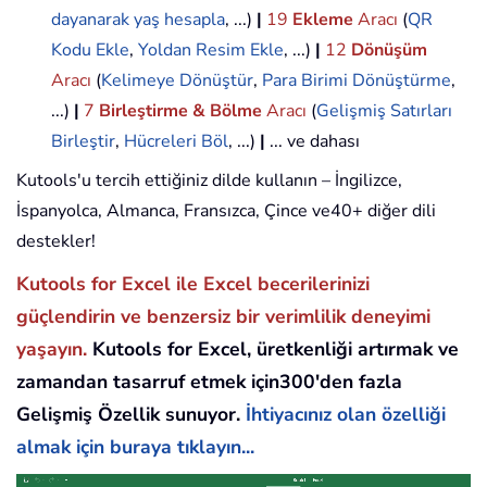
dayanarak yaş hesapla
, ...)
|
19
Ekleme
Aracı
(
QR
Kodu Ekle
,
Yoldan Resim Ekle
, ...)
|
12
Dönüşüm
Aracı
(
Kelimeye Dönüştür
,
Para Birimi Dönüştürme
,
...)
|
7
Birleştirme & Bölme
Aracı
(
Gelişmiş Satırları
Birleştir
,
Hücreleri Böl
, ...)
|
... ve dahası
Kutools'u tercih ettiğiniz dilde kullanın – İngilizce,
İspanyolca, Almanca, Fransızca, Çince ve40+ diğer dili
destekler!
Kutools for Excel ile Excel becerilerinizi
güçlendirin ve benzersiz bir verimlilik deneyimi
yaşayın.
Kutools for Excel, üretkenliği artırmak ve
zamandan tasarruf etmek için300'den fazla
Gelişmiş Özellik sunuyor.
İhtiyacınız olan özelliği
almak için buraya tıklayın...