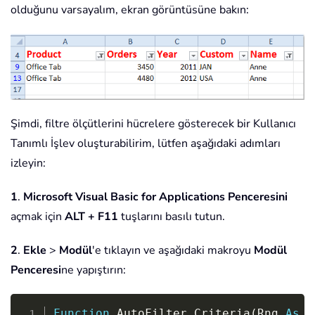
olduğunu varsayalım, ekran görüntüsüne bakın:
Şimdi, filtre ölçütlerini hücrelere gösterecek bir Kullanıcı
Tanımlı İşlev oluşturabilirim, lütfen aşağıdaki adımları
izleyin:
1
.
Microsoft Visual Basic for Applications Penceresini
açmak için
ALT + F11
tuşlarını basılı tutun.
2
.
Ekle
>
Modül
'e tıklayın ve aşağıdaki makroyu
Modül
Penceresi
ne yapıştırın:
Copy
Function
 AutoFilter_Criteria
(
Rng 
As
 R