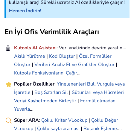
kullanışlı araç! Sürekli ücretsiz AI özellikleriyle çalışın!
Hemen İndirin!
En İyi Ofis Verimlilik Araçları
🤖
Kutools AI Asistanı
: Veri analizinde devrim yaratın –
Akıllı Yürütme
|
Kod Oluştur
|
Özel Formüller
Oluştur
|
Verileri Analiz Et ve Grafikler Oluştur
|
Kutools Fonksiyonlarını Çağır
…
Popüler Özellikler
:
Yinelenenleri Bul, Vurgula veya
İşaretle
|
Boş Satırları Sil
|
Sütunları veya Hücreleri
Veriyi Kaybetmeden Birleştir
|
Formül olmadan
Yuvarla
...
Süper ARA
:
Çoklu Kriter VLookup
|
Çoklu Değer
VLookup
|
Çoklu sayfa araması
|
Bulanık Eşleme
....