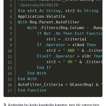
'Updateby20140220
Dim
 str1 
As
String
,
 str2 
As
String
Application
.
With
 Rng
.
Parent
.
AutoFilter

With
.
Filters
(
Rng
.
Column 
-
.
Range
If
Not
.
On
Then
Exit
Function
            str1 
=
.
Criteria1

If
.
Operator
=
 xlAnd 
Then
            str2 
=
" AND "
&
.
Criteria
ElseIf
.
Operator
=
 xlOr 
Then
            str2 
=
" OR "
&
.
Criteria2
End
If
End
With
End
With
AutoFilter_Criteria 
=
 UCase
(
Rng
)
&
":
End
Function
3.
Ardından bu kodu kaydedip kapatın, boş bir satırın boş