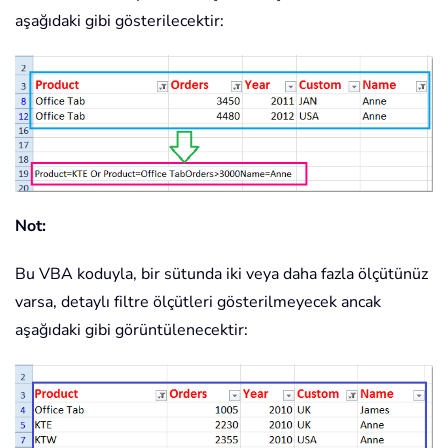
Case
 xlTop10Items

aşağıdaki gibi gösterilecektir:
            xOut 
=
 xOut 
&
" (top 10 i
Case
 xlTop10Percent

            xOut 
=
 xOut 
&
" (top 10%)
End
Select
End
If
Next
OutRng
.
Value 
=
 xOut

OutNext
:
Not:
xOut 
=
 xOut 
&
 TargetField 
&
"= Multip
ErrorHandler
:
Bu VBA koduyla, bir sütunda iki veya daha fazla ölçütünüz
Resume
Next
End
Sub
varsa, detaylı filtre ölçütleri gösterilmeyecek ancak
aşağıdaki gibi görüntülenecektir: