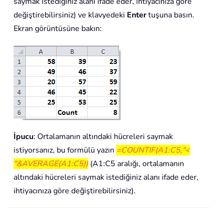
saymak istediğiniz alanı ifade eder, ihtiyacınıza göre
değiştirebilirsiniz) ve klavyedeki
Enter
tuşuna basın.
Ekran görüntüsüne bakın:
İpucu
: Ortalamanın altındaki hücreleri saymak
istiyorsanız, bu formülü yazın
=COUNTIF(A1:C5,"<
"&AVERAGE(A1:C5))
(A1:C5 aralığı, ortalamanın
altındaki hücreleri saymak istediğiniz alanı ifade eder,
ihtiyacınıza göre değiştirebilirsiniz).