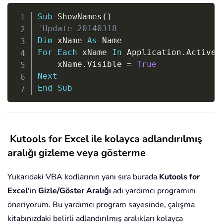
Copy
Sub
 ShowNames
(
)
'Update 20140318
Dim
 xName 
As
For
Each
 xName 
In
 Application
.
ActiveW
    xName
.
Visible 
=
True
Next
End
Sub
Kutools for Excel ile kolayca adlandırılmış
aralığı gizleme veya gösterme
Yukarıdaki VBA kodlarının yanı sıra burada
Kutools for
Excel
'in
Gizle/Göster Aralığı
adı yardımcı programını
öneriyorum. Bu yardımcı program sayesinde, çalışma
kitabınızdaki belirli adlandırılmış aralıkları kolayca