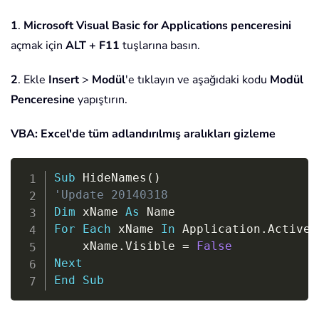
1
.
Microsoft Visual Basic for Applications penceresini
açmak için
ALT + F11
tuşlarına basın.
2
. Ekle
Insert
>
Modül
'e tıklayın ve aşağıdaki kodu
Modül
Penceresine
yapıştırın.
VBA: Excel'de tüm adlandırılmış aralıkları gizleme
Copy
Sub
 HideNames
(
)
'Update 20140318
Dim
 xName 
As
For
Each
 xName 
In
 Application
.
ActiveW
    xName
.
Visible 
=
False
Next
End
Sub