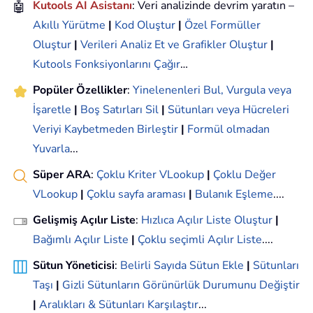
🤖
Kutools AI Asistanı
: Veri analizinde devrim yaratın –
Akıllı Yürütme
|
Kod Oluştur
|
Özel Formüller
Oluştur
|
Verileri Analiz Et ve Grafikler Oluştur
|
Kutools Fonksiyonlarını Çağır
…
Popüler Özellikler
:
Yinelenenleri Bul, Vurgula veya
İşaretle
|
Boş Satırları Sil
|
Sütunları veya Hücreleri
Veriyi Kaybetmeden Birleştir
|
Formül olmadan
Yuvarla
...
Süper ARA
:
Çoklu Kriter VLookup
|
Çoklu Değer
VLookup
|
Çoklu sayfa araması
|
Bulanık Eşleme
....
Gelişmiş Açılır Liste
:
Hızlıca Açılır Liste Oluştur
|
Bağımlı Açılır Liste
|
Çoklu seçimli Açılır Liste
....
Sütun Yöneticisi
:
Belirli Sayıda Sütun Ekle
|
Sütunları
Taşı
|
Gizli Sütunların Görünürlük Durumunu Değiştir
|
Aralıkları & Sütunları Karşılaştır
...