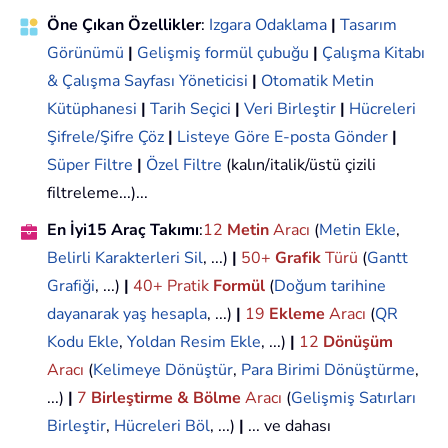
Öne Çıkan Özellikler
:
Izgara Odaklama
|
Tasarım
Görünümü
|
Gelişmiş formül çubuğu
|
Çalışma Kitabı
& Çalışma Sayfası Yöneticisi
|
Otomatik Metin
Kütüphanesi
|
Tarih Seçici
|
Veri Birleştir
|
Hücreleri
Şifrele/Şifre Çöz
|
Listeye Göre E-posta Gönder
|
Süper Filtre
|
Özel Filtre
(kalın/italik/üstü çizili
filtreleme...)...
En İyi15 Araç Takımı
:
12
Metin
Aracı
(
Metin Ekle
,
Belirli Karakterleri Sil
, ...)
|
50+
Grafik
Türü
(
Gantt
Grafiği
, ...)
|
40+ Pratik
Formül
(
Doğum tarihine
dayanarak yaş hesapla
, ...)
|
19
Ekleme
Aracı
(
QR
Kodu Ekle
,
Yoldan Resim Ekle
, ...)
|
12
Dönüşüm
Aracı
(
Kelimeye Dönüştür
,
Para Birimi Dönüştürme
,
...)
|
7
Birleştirme & Bölme
Aracı
(
Gelişmiş Satırları
Birleştir
,
Hücreleri Böl
, ...)
|
... ve dahası