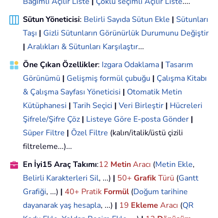
Bağımlı Açılır Liste
|
Çoklu seçimli Açılır Liste
....
Sütun Yöneticisi
:
Belirli Sayıda Sütun Ekle
|
Sütunları
Taşı
|
Gizli Sütunların Görünürlük Durumunu Değiştir
|
Aralıkları & Sütunları Karşılaştır
...
Öne Çıkan Özellikler
:
Izgara Odaklama
|
Tasarım
Görünümü
|
Gelişmiş formül çubuğu
|
Çalışma Kitabı
& Çalışma Sayfası Yöneticisi
|
Otomatik Metin
Kütüphanesi
|
Tarih Seçici
|
Veri Birleştir
|
Hücreleri
Şifrele/Şifre Çöz
|
Listeye Göre E-posta Gönder
|
Süper Filtre
|
Özel Filtre
(kalın/italik/üstü çizili
filtreleme...)...
En İyi15 Araç Takımı
:
12
Metin
Aracı
(
Metin Ekle
,
Belirli Karakterleri Sil
, ...)
|
50+
Grafik
Türü
(
Gantt
Grafiği
, ...)
|
40+ Pratik
Formül
(
Doğum tarihine
dayanarak yaş hesapla
, ...)
|
19
Ekleme
Aracı
(
QR