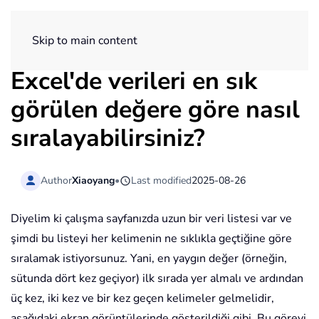
ExtendOffice
Skip to main content
Excel'de verileri en sık
görülen değere göre nasıl
sıralayabilirsiniz?
Author
Xiaoyang
•
Last modified
2025-08-26
Diyelim ki çalışma sayfanızda uzun bir veri listesi var ve
şimdi bu listeyi her kelimenin ne sıklıkla geçtiğine göre
sıralamak istiyorsunuz. Yani, en yaygın değer (örneğin,
sütunda dört kez geçiyor) ilk sırada yer almalı ve ardından
üç kez, iki kez ve bir kez geçen kelimeler gelmelidir,
aşağıdaki ekran görüntülerinde gösterildiği gibi. Bu görevi