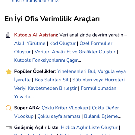
nasıl sıralayabilirsiniz?
En İyi Ofis Verimlilik Araçları
🤖
Kutools AI Asistanı
: Veri analizinde devrim yaratın –
Akıllı Yürütme
|
Kod Oluştur
|
Özel Formüller
Oluştur
|
Verileri Analiz Et ve Grafikler Oluştur
|
Kutools Fonksiyonlarını Çağır
…
Popüler Özellikler
:
Yinelenenleri Bul, Vurgula veya
İşaretle
|
Boş Satırları Sil
|
Sütunları veya Hücreleri
Veriyi Kaybetmeden Birleştir
|
Formül olmadan
Yuvarla
...
Süper ARA
:
Çoklu Kriter VLookup
|
Çoklu Değer
VLookup
|
Çoklu sayfa araması
|
Bulanık Eşleme
....
Gelişmiş Açılır Liste
:
Hızlıca Açılır Liste Oluştur
|