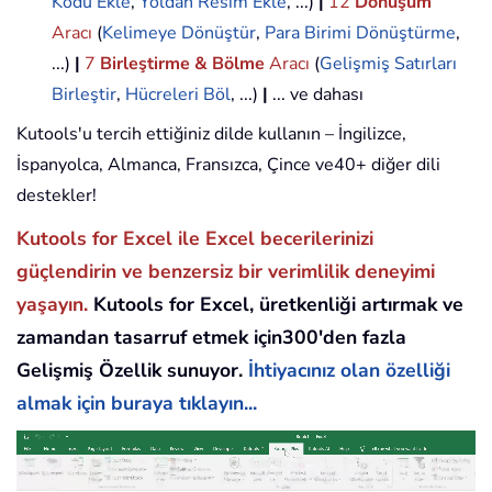
Kodu Ekle
,
Yoldan Resim Ekle
, ...)
|
12
Dönüşüm
Aracı
(
Kelimeye Dönüştür
,
Para Birimi Dönüştürme
,
...)
|
7
Birleştirme & Bölme
Aracı
(
Gelişmiş Satırları
Birleştir
,
Hücreleri Böl
, ...)
|
... ve dahası
Kutools'u tercih ettiğiniz dilde kullanın – İngilizce,
İspanyolca, Almanca, Fransızca, Çince ve40+ diğer dili
destekler!
Kutools for Excel ile Excel becerilerinizi
güçlendirin ve benzersiz bir verimlilik deneyimi
yaşayın.
Kutools for Excel, üretkenliği artırmak ve
zamandan tasarruf etmek için300'den fazla
Gelişmiş Özellik sunuyor.
İhtiyacınız olan özelliği
almak için buraya tıklayın...