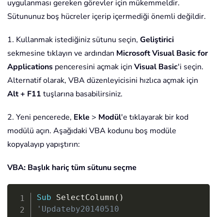
uygulanması gereken görevler için mükemmeldir.
Sütununuz boş hücreler içerip içermediği önemli değildir.
1. Kullanmak istediğiniz sütunu seçin,
Geliştirici
sekmesine tıklayın ve ardından
Microsoft Visual Basic for
Applications
penceresini açmak için
Visual Basic
'i seçin.
Alternatif olarak, VBA düzenleyicisini hızlıca açmak için
Alt + F11
tuşlarına basabilirsiniz.
2. Yeni pencerede,
Ekle
>
Modül
'e tıklayarak bir kod
modülü açın. Aşağıdaki VBA kodunu boş modüle
kopyalayıp yapıştırın:
VBA: Başlık hariç tüm sütunu seçme
Copy
Sub
 SelectColumn
(
)
'Updateby20140510