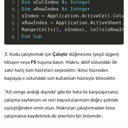
Dim
 xColIndex 
As
Integer
Dim
 xRowIndex 
As
Integer
xIndex 
=
 Application
.
ActiveCell
.
Column
xRowIndex 
=
 Application
.
ActiveSheet
.
C
Range
(
Cells
(
2
,
 xIndex
)
,
 Cells
(
xRowInd
End
Sub
3. Kodu çalıştırmak için
Çalıştır
düğmesine (yeşil üçgen)
tıklayın veya
F5
tuşuna basın. Makro, aktif sütundaki ilk
satır hariç tüm hücreleri seçecektir; ikinci hücreden
başlayıp o sütundaki son kullanılan hücreyle bitecektir.
'Alt simge aralığı dışında' gibi bir hata ile karşılaşırsanız,
çalışma sayfanızın ve veri başvurularınızın doğru şekilde
eşleştiğinden emin olun. Makroları çalıştırmadan önce
çalışmanızı kaydetmek de önerilen bir önlemdir.