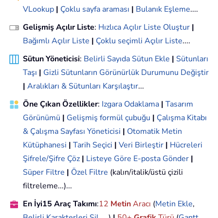
VLookup
|
Çoklu sayfa araması
|
Bulanık Eşleme
....
Gelişmiş Açılır Liste
:
Hızlıca Açılır Liste Oluştur
|
Bağımlı Açılır Liste
|
Çoklu seçimli Açılır Liste
....
Sütun Yöneticisi
:
Belirli Sayıda Sütun Ekle
|
Sütunları
Taşı
|
Gizli Sütunların Görünürlük Durumunu Değiştir
|
Aralıkları & Sütunları Karşılaştır
...
Öne Çıkan Özellikler
:
Izgara Odaklama
|
Tasarım
Görünümü
|
Gelişmiş formül çubuğu
|
Çalışma Kitabı
& Çalışma Sayfası Yöneticisi
|
Otomatik Metin
Kütüphanesi
|
Tarih Seçici
|
Veri Birleştir
|
Hücreleri
Şifrele/Şifre Çöz
|
Listeye Göre E-posta Gönder
|
Süper Filtre
|
Özel Filtre
(kalın/italik/üstü çizili
filtreleme...)...
En İyi15 Araç Takımı
:
12
Metin
Aracı
(
Metin Ekle
,
Belirli Karakterleri Sil
, ...)
|
50+
Grafik
Türü
(
Gantt