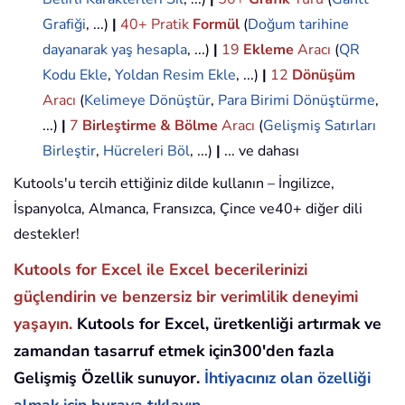
Grafiği
, ...)
|
40+ Pratik
Formül
(
Doğum tarihine
dayanarak yaş hesapla
, ...)
|
19
Ekleme
Aracı
(
QR
Kodu Ekle
,
Yoldan Resim Ekle
, ...)
|
12
Dönüşüm
Aracı
(
Kelimeye Dönüştür
,
Para Birimi Dönüştürme
,
...)
|
7
Birleştirme & Bölme
Aracı
(
Gelişmiş Satırları
Birleştir
,
Hücreleri Böl
, ...)
|
... ve dahası
Kutools'u tercih ettiğiniz dilde kullanın – İngilizce,
İspanyolca, Almanca, Fransızca, Çince ve40+ diğer dili
destekler!
Kutools for Excel ile Excel becerilerinizi
güçlendirin ve benzersiz bir verimlilik deneyimi
yaşayın.
Kutools for Excel, üretkenliği artırmak ve
zamandan tasarruf etmek için300'den fazla
Gelişmiş Özellik sunuyor.
İhtiyacınız olan özelliği
almak için buraya tıklayın...