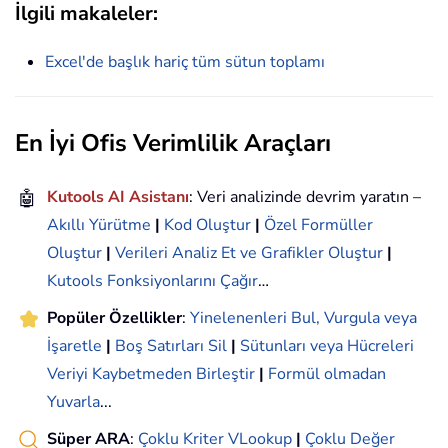
İlgili makaleler:
Excel'de başlık hariç tüm sütun toplamı
En İyi Ofis Verimlilik Araçları
🤖
Kutools AI Asistanı
: Veri analizinde devrim yaratın –
Akıllı Yürütme
|
Kod Oluştur
|
Özel Formüller
Oluştur
|
Verileri Analiz Et ve Grafikler Oluştur
|
Kutools Fonksiyonlarını Çağır
…
Popüler Özellikler
:
Yinelenenleri Bul, Vurgula veya
İşaretle
|
Boş Satırları Sil
|
Sütunları veya Hücreleri
Veriyi Kaybetmeden Birleştir
|
Formül olmadan
Yuvarla
...
Süper ARA
:
Çoklu Kriter VLookup
|
Çoklu Değer