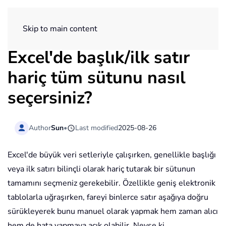
ExtendOffice
Skip to main content
Excel'de başlık/ilk satır
hariç tüm sütunu nasıl
seçersiniz?
Author
Sun
•
Last modified
2025-08-26
Excel'de büyük veri setleriyle çalışırken, genellikle başlığı
veya ilk satırı bilinçli olarak hariç tutarak bir sütunun
tamamını seçmeniz gerekebilir. Özellikle geniş elektronik
tablolarla uğraşırken, fareyi binlerce satır aşağıya doğru
sürükleyerek bunu manuel olarak yapmak hem zaman alıcı
hem de hata yapmaya açık olabilir. Neyse ki,