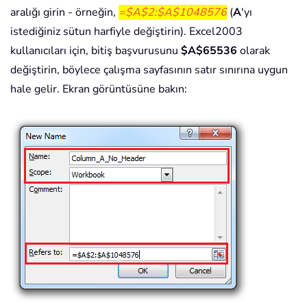
aralığı girin - örneğin,
=$A$2:$A$1048576
(
A
'yı
istediğiniz sütun harfiyle değiştirin). Excel2003
kullanıcıları için, bitiş başvurusunu
$A$65536
olarak
değiştirin, böylece çalışma sayfasının satır sınırına uygun
hale gelir. Ekran görüntüsüne bakın: