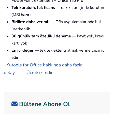
PowerPoint eklentileri + Office Tab Pro
Tek kurulum, tek lisans
— dakikalar içinde kurulun
(MSI hazır)
Birlikte daha verimli
— Ofis uygulamalarında hızlı
üretkenlik
30 günlük tam özellikli deneme
— kayıt yok, kredi
kartı yok
En iyi değer
— tek tek eklenti almak yerine tasarruf
edin
Kutools for Office hakkında daha fazla
detay...
Ücretsiz İndir...
Bültene Abone Ol