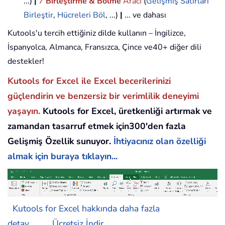
...)
|
7
Birleştirme & Bölme
Aracı
(
Gelişmiş Satırları
Birleştir
,
Hücreleri Böl
, ...)
|
... ve dahası
Kutools'u tercih ettiğiniz dilde kullanın – İngilizce,
İspanyolca, Almanca, Fransızca, Çince ve40+ diğer dili
destekler!
Kutools for Excel ile Excel becerilerinizi
güçlendirin ve benzersiz bir verimlilik deneyimi
yaşayın.
Kutools for Excel, üretkenliği artırmak ve
zamandan tasarruf etmek için300'den fazla
Gelişmiş Özellik sunuyor.
İhtiyacınız olan özelliği
almak için buraya tıklayın...
Kutools for Excel hakkında daha fazla
detay...
Ücretsiz İndir...