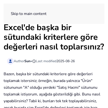
ExtendOffice
Skip to main content
Excel'de başka bir
sütundaki kriterlere göre
değerleri nasıl toplarsınız?
Author
Sun
•
Last modified
2025-08-26
Bazen, başka bir sütundaki kriterlere göre değerleri
toplamak istersiniz; örneğin, burada yalnızca "Ürün"
sütununun "A" olduğu yerdeki "Satış Hacmi" sütununu
toplamak istiyorum, aşağıda gösterildiği gibi. Bunu nasıl
yapabilirsiniz? Tabii ki, bunları tek tek toplayabilirsiniz,
ancak burada size Excel'de değerleri toplamak için bazı