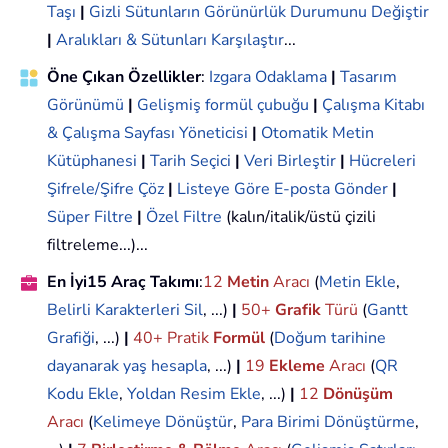
Taşı
|
Gizli Sütunların Görünürlük Durumunu Değiştir
|
Aralıkları & Sütunları Karşılaştır
...
Öne Çıkan Özellikler
:
Izgara Odaklama
|
Tasarım
Görünümü
|
Gelişmiş formül çubuğu
|
Çalışma Kitabı
& Çalışma Sayfası Yöneticisi
|
Otomatik Metin
Kütüphanesi
|
Tarih Seçici
|
Veri Birleştir
|
Hücreleri
Şifrele/Şifre Çöz
|
Listeye Göre E-posta Gönder
|
Süper Filtre
|
Özel Filtre
(kalın/italik/üstü çizili
filtreleme...)...
En İyi15 Araç Takımı
:
12
Metin
Aracı
(
Metin Ekle
,
Belirli Karakterleri Sil
, ...)
|
50+
Grafik
Türü
(
Gantt
Grafiği
, ...)
|
40+ Pratik
Formül
(
Doğum tarihine
dayanarak yaş hesapla
, ...)
|
19
Ekleme
Aracı
(
QR
Kodu Ekle
,
Yoldan Resim Ekle
, ...)
|
12
Dönüşüm
Aracı
(
Kelimeye Dönüştür
,
Para Birimi Dönüştürme
,