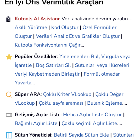
En İyi Ofis Verimlilik Araçları
🤖
Kutools AI Asistanı
: Veri analizinde devrim yaratın –
Akıllı Yürütme
|
Kod Oluştur
|
Özel Formüller
Oluştur
|
Verileri Analiz Et ve Grafikler Oluştur
|
Kutools Fonksiyonlarını Çağır
…
Popüler Özellikler
:
Yinelenenleri Bul, Vurgula veya
İşaretle
|
Boş Satırları Sil
|
Sütunları veya Hücreleri
Veriyi Kaybetmeden Birleştir
|
Formül olmadan
Yuvarla
...
Süper ARA
:
Çoklu Kriter VLookup
|
Çoklu Değer
VLookup
|
Çoklu sayfa araması
|
Bulanık Eşleme
....
Gelişmiş Açılır Liste
:
Hızlıca Açılır Liste Oluştur
|
Bağımlı Açılır Liste
|
Çoklu seçimli Açılır Liste
....
Sütun Yöneticisi
:
Belirli Sayıda Sütun Ekle
|
Sütunları