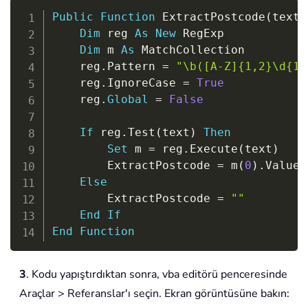
Copy
Public
Function
 ExtractPostcode
(
text 
Dim
 reg 
As
New
 RegExp

Dim
 m 
As
 MatchCollection

    reg
.
Pattern 
=
"\b([A-Z]{1,2}\d{1,
    reg
.
IgnoreCase 
=
True
    reg
.
Global
=
False
If
 reg
.
Test
(
text
)
Then
Set
 m 
=
 reg
.
Execute
(
text
)
        ExtractPostcode 
=
 m
(
0
)
.
Value

Else
        ExtractPostcode 
=
""
End
If
End
Function
3
. Kodu yapıştırdıktan sonra, vba editörü penceresinde
Araçlar > Referanslar'ı seçin. Ekran görüntüsüne bakın: