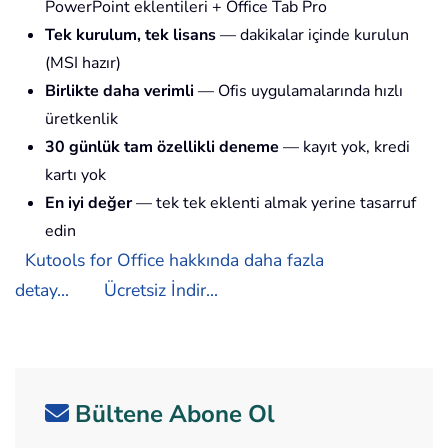
PowerPoint eklentileri + Office Tab Pro
Tek kurulum, tek lisans
— dakikalar içinde kurulun
(MSI hazır)
Birlikte daha verimli
— Ofis uygulamalarında hızlı
üretkenlik
30 günlük tam özellikli deneme
— kayıt yok, kredi
kartı yok
En iyi değer
— tek tek eklenti almak yerine tasarruf
edin
Kutools for Office hakkında daha fazla
detay...
Ücretsiz İndir...
Bültene Abone Ol