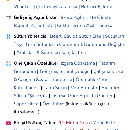
VLookup
|
Çoklu sayfa araması
|
Bulanık Eşleme
....
Gelişmiş Açılır Liste
:
Hızlıca Açılır Liste Oluştur
|
Bağımlı Açılır Liste
|
Çoklu seçimli Açılır Liste
....
Sütun Yöneticisi
:
Belirli Sayıda Sütun Ekle
|
Sütunları
Taşı
|
Gizli Sütunların Görünürlük Durumunu Değiştir
|
Aralıkları & Sütunları Karşılaştır
...
Öne Çıkan Özellikler
:
Izgara Odaklama
|
Tasarım
Görünümü
|
Gelişmiş formül çubuğu
|
Çalışma Kitabı
& Çalışma Sayfası Yöneticisi
|
Otomatik Metin
Kütüphanesi
|
Tarih Seçici
|
Veri Birleştir
|
Hücreleri
Şifrele/Şifre Çöz
|
Listeye Göre E-posta Gönder
|
Süper Filtre
|
Özel Filtre
(kalın/italik/üstü çizili
filtreleme...)...
En İyi15 Araç Takımı
:
12
Metin
Aracı
(
Metin Ekle
,