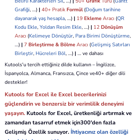
Belirli Karakterleri Sil
, ...)
|
50+
Grafik
Türü
(
Gantt
Grafiği
, ...)
|
40+ Pratik
Formül
(
Doğum tarihine
dayanarak yaş hesapla
, ...)
|
19
Ekleme
Aracı
(
QR
Kodu Ekle
,
Yoldan Resim Ekle
, ...)
|
12
Dönüşüm
Aracı
(
Kelimeye Dönüştür
,
Para Birimi Dönüştürme
,
...)
|
7
Birleştirme & Bölme
Aracı
(
Gelişmiş Satırları
Birleştir
,
Hücreleri Böl
, ...)
|
... ve dahası
Kutools'u tercih ettiğiniz dilde kullanın – İngilizce,
İspanyolca, Almanca, Fransızca, Çince ve40+ diğer dili
destekler!
Kutools for Excel ile Excel becerilerinizi
güçlendirin ve benzersiz bir verimlilik deneyimi
yaşayın.
Kutools for Excel, üretkenliği artırmak ve
zamandan tasarruf etmek için300'den fazla
Gelişmiş Özellik sunuyor.
İhtiyacınız olan özelliği