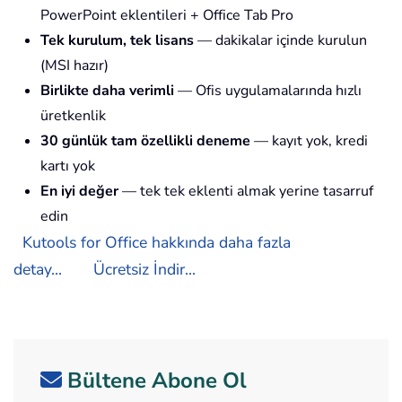
PowerPoint eklentileri + Office Tab Pro
Tek kurulum, tek lisans
— dakikalar içinde kurulun
(MSI hazır)
Birlikte daha verimli
— Ofis uygulamalarında hızlı
üretkenlik
30 günlük tam özellikli deneme
— kayıt yok, kredi
kartı yok
En iyi değer
— tek tek eklenti almak yerine tasarruf
edin
Kutools for Office hakkında daha fazla
detay...
Ücretsiz İndir...
Bültene Abone Ol