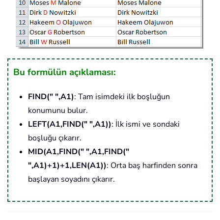
Bu formülün açıklaması:
FIND(" ",A1)
: Tam isimdeki ilk boşluğun
konumunu bulur.
LEFT(A1,FIND(" ",A1))
: İlk ismi ve sondaki
boşluğu çıkarır.
MID(A1,FIND(" ",A1,FIND("
",A1)+1)+1,LEN(A1))
: Orta baş harfinden sonra
başlayan soyadını çıkarır.