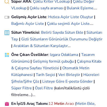
Süper ARA
:
Çoklu Kriter VLookup
|
Çoklu Değer
VLookup
|
Çoklu sayfa araması
|
Bulanık Eşleme
....
Gelişmiş Açılır Liste
:
Hızlıca Açılır Liste Oluştur
|
Bağımlı Açılır Liste
|
Çoklu seçimli Açılır Liste
....
Sütun Yöneticisi
:
Belirli Sayıda Sütun Ekle
|
Sütunları
Taşı
|
Gizli Sütunların Görünürlük Durumunu Değiştir
|
Aralıkları & Sütunları Karşılaştır
...
Öne Çıkan Özellikler
:
Izgara Odaklama
|
Tasarım
Görünümü
|
Gelişmiş formül çubuğu
|
Çalışma Kitabı
& Çalışma Sayfası Yöneticisi
|
Otomatik Metin
Kütüphanesi
|
Tarih Seçici
|
Veri Birleştir
|
Hücreleri
Şifrele/Şifre Çöz
|
Listeye Göre E-posta Gönder
|
Süper Filtre
|
Özel Filtre
(kalın/italik/üstü çizili
filtreleme...)...
En İyi15 Araç Takımı
:
12
Metin
Aracı
(
Metin Ekle
,