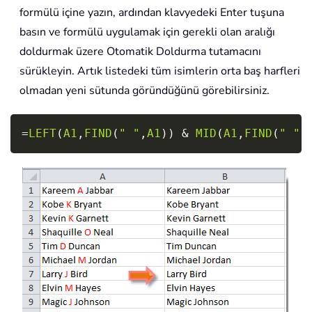
formülü içine yazın, ardından klavyedeki Enter tuşuna
basın ve formülü uygulamak için gerekli olan aralığı
doldurmak üzere Otomatik Doldurma tutamacını
sürükleyin. Artık listedeki tüm isimlerin orta baş harfleri
olmadan yeni sütunda göründüğünü görebilirsiniz.
Copy
=
LEFT
(
A1
,
FIND
(
" "
,
A1
)
)
&
MID
(
A1
,
FIND
(
" "
,