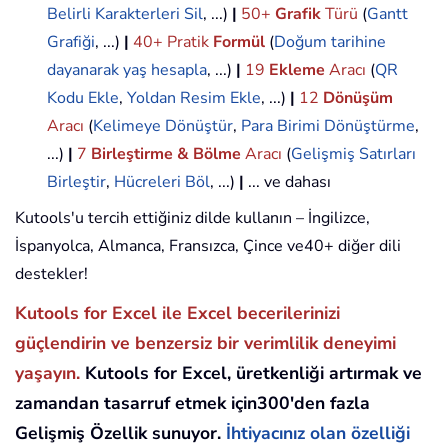
Belirli Karakterleri Sil
, ...)
|
50+
Grafik
Türü
(
Gantt
Grafiği
, ...)
|
40+ Pratik
Formül
(
Doğum tarihine
dayanarak yaş hesapla
, ...)
|
19
Ekleme
Aracı
(
QR
Kodu Ekle
,
Yoldan Resim Ekle
, ...)
|
12
Dönüşüm
Aracı
(
Kelimeye Dönüştür
,
Para Birimi Dönüştürme
,
...)
|
7
Birleştirme & Bölme
Aracı
(
Gelişmiş Satırları
Birleştir
,
Hücreleri Böl
, ...)
|
... ve dahası
Kutools'u tercih ettiğiniz dilde kullanın – İngilizce,
İspanyolca, Almanca, Fransızca, Çince ve40+ diğer dili
destekler!
Kutools for Excel ile Excel becerilerinizi
güçlendirin ve benzersiz bir verimlilik deneyimi
yaşayın.
Kutools for Excel, üretkenliği artırmak ve
zamandan tasarruf etmek için300'den fazla
Gelişmiş Özellik sunuyor.
İhtiyacınız olan özelliği