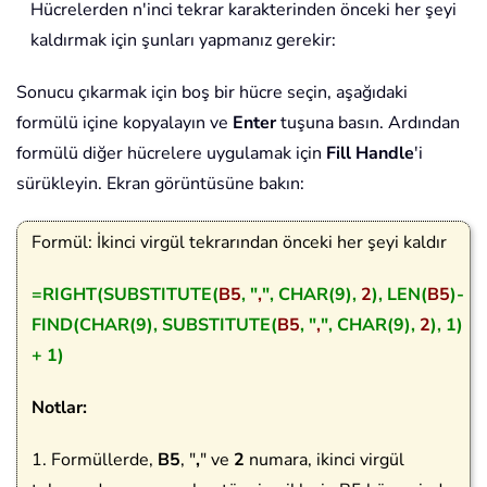
Hücrelerden n'inci tekrar karakterinden önceki her şeyi
kaldırmak için şunları yapmanız gerekir:
Sonucu çıkarmak için boş bir hücre seçin, aşağıdaki
formülü içine kopyalayın ve
Enter
tuşuna basın. Ardından
formülü diğer hücrelere uygulamak için
Fill Handle
'i
sürükleyin. Ekran görüntüsüne bakın:
Formül: İkinci virgül tekrarından önceki her şeyi kaldır
=RIGHT(SUBSTITUTE(
B5
, "
,
", CHAR(9),
2
), LEN(
B5
)-
FIND(CHAR(9), SUBSTITUTE(
B5
, "
,
", CHAR(9),
2
), 1)
+ 1)
Notlar:
1. Formüllerde,
B5
, "
,
" ve
2
numara, ikinci virgül