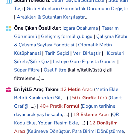
Sütun Yöneticisi
:
Belirli Sayıda Sütun Ekle
|
Sütunları
Taşı
|
Gizli Sütunların Görünürlük Durumunu Değiştir
|
Aralıkları & Sütunları Karşılaştır
...
Öne Çıkan Özellikler
:
Izgara Odaklama
|
Tasarım
Görünümü
|
Gelişmiş formül çubuğu
|
Çalışma Kitabı
& Çalışma Sayfası Yöneticisi
|
Otomatik Metin
Kütüphanesi
|
Tarih Seçici
|
Veri Birleştir
|
Hücreleri
Şifrele/Şifre Çöz
|
Listeye Göre E-posta Gönder
|
Süper Filtre
|
Özel Filtre
(kalın/italik/üstü çizili
filtreleme...)...
En İyi15 Araç Takımı
:
12
Metin
Aracı
(
Metin Ekle
,
Belirli Karakterleri Sil
, ...)
|
50+
Grafik
Türü
(
Gantt
Grafiği
, ...)
|
40+ Pratik
Formül
(
Doğum tarihine
dayanarak yaş hesapla
, ...)
|
19
Ekleme
Aracı
(
QR
Kodu Ekle
,
Yoldan Resim Ekle
, ...)
|
12
Dönüşüm
Aracı
(
Kelimeye Dönüştür
,
Para Birimi Dönüştürme
,