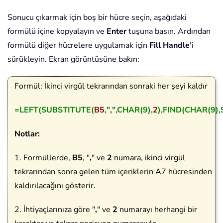
Sonucu çıkarmak için boş bir hücre seçin, aşağıdaki
formülü içine kopyalayın ve
Enter
tuşuna basın. Ardından
formülü diğer hücrelere uygulamak için
Fill Handle
'i
sürükleyin. Ekran görüntüsüne bakın:
Formül: İkinci virgül tekrarından sonraki her şeyi kaldır
=LEFT(SUBSTITUTE(
B5
,"
,
",CHAR(9),
2
),FIND(CHAR(9)
Notlar:
1. Formüllerde,
B5
, "
,
" ve
2
numara, ikinci virgül
tekrarından sonra gelen tüm içeriklerin A7 hücresinden
kaldırılacağını gösterir.
2. İhtiyaçlarınıza göre "
,
" ve
2
numarayı herhangi bir