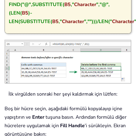
FIND("@",SUBSTITUTE(
B5
,"
Character
","@",
(LEN(
B5
)-
LEN(SUBSTITUTE(
B5
,"
Character
","")))/LEN("
Character
İlk virgülden sonraki her şeyi kaldırmak için lütfen:
Boş bir hücre seçin, aşağıdaki formülü kopyalayıp içine
yapıştırın ve
Enter
tuşuna basın. Ardından formülü diğer
hücrelere uygulamak için
Fill Handle
'i sürükleyin. Ekran
görüntüsüne bakın: