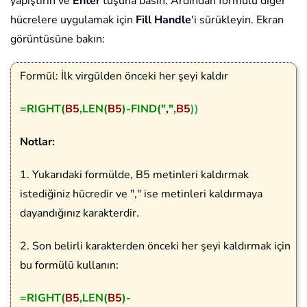
yapıştırın ve
Enter
tuşuna basın. Ardından formülü diğer
hücrelere uygulamak için
Fill Handle
'i sürükleyin. Ekran
görüntüsüne bakın:
Formül: İlk virgülden önceki her şeyi kaldır
=RIGHT(
B5
,LEN(
B5
)-FIND("
,
",
B5
))
Notlar:
1. Yukarıdaki formülde, B5 metinleri kaldırmak
istediğiniz hücredir ve "," ise metinleri kaldırmaya
dayandığınız karakterdir.
2. Son belirli karakterden önceki her şeyi kaldırmak için
bu formülü kullanın:
=RIGHT(
B5
,LEN(
B5
)-