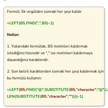
Formül: İlk virgülden sonraki her şeyi kaldır
=LEFT(B5,FIND(",",B5)-1)
Notlar:
1. Yukarıdaki formülde, B5 metinleri kaldırmak
istediğiniz hücredir ve "," ise metinleri kaldırmaya
dayandığınız karakterdir.
2. Son belirli karakterden sonraki her şeyi kaldırmak için
bu formülü kullanın:
=LEFT(
B5
,FIND("@",SUBSTITUTE(
B5
,"
character
","@",
LEN(SUBSTITUTE(
B5
,"
character
",""))))-1)