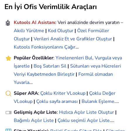
En İyi Ofis Verimlilik Araçları
🤖
Kutools AI Asistanı
: Veri analizinde devrim yaratın –
Akıllı Yürütme
|
Kod Oluştur
|
Özel Formüller
Oluştur
|
Verileri Analiz Et ve Grafikler Oluştur
|
Kutools Fonksiyonlarını Çağır
…
Popüler Özellikler
:
Yinelenenleri Bul, Vurgula veya
İşaretle
|
Boş Satırları Sil
|
Sütunları veya Hücreleri
Veriyi Kaybetmeden Birleştir
|
Formül olmadan
Yuvarla
...
Süper ARA
:
Çoklu Kriter VLookup
|
Çoklu Değer
VLookup
|
Çoklu sayfa araması
|
Bulanık Eşleme
....
Gelişmiş Açılır Liste
:
Hızlıca Açılır Liste Oluştur
|
Bağımlı Açılır Liste
|
Çoklu seçimli Açılır Liste
....