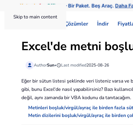
Kutools
for
Office
— Bir Paket. Beş Araç.
Daha Fa
Skip to main content
ExtendOffice
Çözümler
İndir
Fiyat
Excel'de metni boşlu
Author
Sun
•
Last modified
2025-08-26
Eğer bir sütun listesi şeklinde veri listeniz varsa ve 
gibi, bunu Excel'de nasıl yapabilirsiniz? Bazı kullan
değil, aynı zamanda bir VBA kodunu da tanıtacağım.
Metinleri boşluk/virgül/ayraç ile birden fazla s
Metin dizilerini boşluk/virgül/ayraç ile birden ç