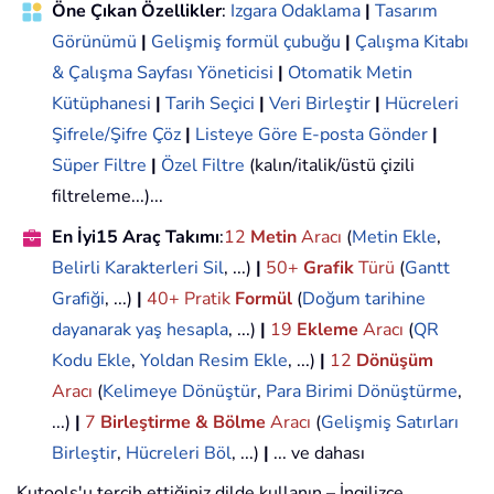
Öne Çıkan Özellikler
:
Izgara Odaklama
|
Tasarım
Görünümü
|
Gelişmiş formül çubuğu
|
Çalışma Kitabı
& Çalışma Sayfası Yöneticisi
|
Otomatik Metin
Kütüphanesi
|
Tarih Seçici
|
Veri Birleştir
|
Hücreleri
Şifrele/Şifre Çöz
|
Listeye Göre E-posta Gönder
|
Süper Filtre
|
Özel Filtre
(kalın/italik/üstü çizili
filtreleme...)...
En İyi15 Araç Takımı
:
12
Metin
Aracı
(
Metin Ekle
,
Belirli Karakterleri Sil
, ...)
|
50+
Grafik
Türü
(
Gantt
Grafiği
, ...)
|
40+ Pratik
Formül
(
Doğum tarihine
dayanarak yaş hesapla
, ...)
|
19
Ekleme
Aracı
(
QR
Kodu Ekle
,
Yoldan Resim Ekle
, ...)
|
12
Dönüşüm
Aracı
(
Kelimeye Dönüştür
,
Para Birimi Dönüştürme
,
...)
|
7
Birleştirme & Bölme
Aracı
(
Gelişmiş Satırları
Birleştir
,
Hücreleri Böl
, ...)
|
... ve dahası
Kutools'u tercih ettiğiniz dilde kullanın – İngilizce,