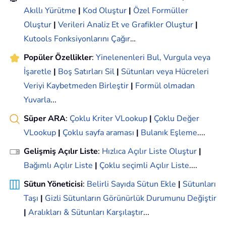
Akıllı Yürütme
|
Kod Oluştur
|
Özel Formüller
Oluştur
|
Verileri Analiz Et ve Grafikler Oluştur
|
Kutools Fonksiyonlarını Çağır
…
Popüler Özellikler
:
Yinelenenleri Bul, Vurgula veya
İşaretle
|
Boş Satırları Sil
|
Sütunları veya Hücreleri
Veriyi Kaybetmeden Birleştir
|
Formül olmadan
Yuvarla
...
Süper ARA
:
Çoklu Kriter VLookup
|
Çoklu Değer
VLookup
|
Çoklu sayfa araması
|
Bulanık Eşleme
....
Gelişmiş Açılır Liste
:
Hızlıca Açılır Liste Oluştur
|
Bağımlı Açılır Liste
|
Çoklu seçimli Açılır Liste
....
Sütun Yöneticisi
:
Belirli Sayıda Sütun Ekle
|
Sütunları
Taşı
|
Gizli Sütunların Görünürlük Durumunu Değiştir
|
Aralıkları & Sütunları Karşılaştır
...