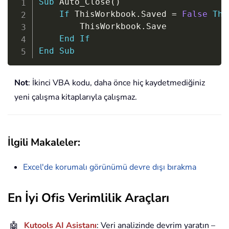
Sub
 Auto_Close
(
)
If
 ThisWorkbook
.
Saved 
=
False
The
        ThisWorkbook
.
Save

End
If
End
Sub
Not
: İkinci VBA kodu, daha önce hiç kaydetmediğiniz
yeni çalışma kitaplarıyla çalışmaz.
İlgili Makaleler:
Excel'de korumalı görünümü devre dışı bırakma
En İyi Ofis Verimlilik Araçları
🤖
Kutools AI Asistanı
: Veri analizinde devrim yaratın –