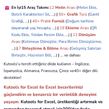
En İyi15 Araç Takımı
:
12
Metin
Aracı
(
Metin Ekle
,
Belirli Karakterleri Sil
, ...)
|
50+
Grafik
Türü
(
Gantt
Grafiği
, ...)
|
40+ Pratik
Formül
(
Doğum tarihine
dayanarak yaş hesapla
, ...)
|
19
Ekleme
Aracı
(
QR
Kodu Ekle
,
Yoldan Resim Ekle
, ...)
|
12
Dönüşüm
Aracı
(
Kelimeye Dönüştür
,
Para Birimi Dönüştürme
,
...)
|
7
Birleştirme & Bölme
Aracı
(
Gelişmiş Satırları
Birleştir
,
Hücreleri Böl
, ...)
|
... ve dahası
Kutools'u tercih ettiğiniz dilde kullanın – İngilizce,
İspanyolca, Almanca, Fransızca, Çince ve40+ diğer dili
destekler!
Kutools for Excel ile Excel becerilerinizi
güçlendirin ve benzersiz bir verimlilik deneyimi
yaşayın.
Kutools for Excel, üretkenliği artırmak ve
zamandan tasarruf etmek için300'den fazla