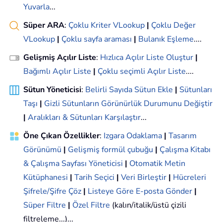
Yuvarla
...
Süper ARA
:
Çoklu Kriter VLookup
|
Çoklu Değer
VLookup
|
Çoklu sayfa araması
|
Bulanık Eşleme
....
Gelişmiş Açılır Liste
:
Hızlıca Açılır Liste Oluştur
|
Bağımlı Açılır Liste
|
Çoklu seçimli Açılır Liste
....
Sütun Yöneticisi
:
Belirli Sayıda Sütun Ekle
|
Sütunları
Taşı
|
Gizli Sütunların Görünürlük Durumunu Değiştir
|
Aralıkları & Sütunları Karşılaştır
...
Öne Çıkan Özellikler
:
Izgara Odaklama
|
Tasarım
Görünümü
|
Gelişmiş formül çubuğu
|
Çalışma Kitabı
& Çalışma Sayfası Yöneticisi
|
Otomatik Metin
Kütüphanesi
|
Tarih Seçici
|
Veri Birleştir
|
Hücreleri
Şifrele/Şifre Çöz
|
Listeye Göre E-posta Gönder
|
Süper Filtre
|
Özel Filtre
(kalın/italik/üstü çizili
filtreleme...)...