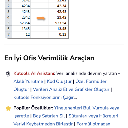
En İyi Ofis Verimlilik Araçları
🤖
Kutools AI Asistanı
: Veri analizinde devrim yaratın –
Akıllı Yürütme
|
Kod Oluştur
|
Özel Formüller
Oluştur
|
Verileri Analiz Et ve Grafikler Oluştur
|
Kutools Fonksiyonlarını Çağır
…
Popüler Özellikler
:
Yinelenenleri Bul, Vurgula veya
İşaretle
|
Boş Satırları Sil
|
Sütunları veya Hücreleri
Veriyi Kaybetmeden Birleştir
|
Formül olmadan