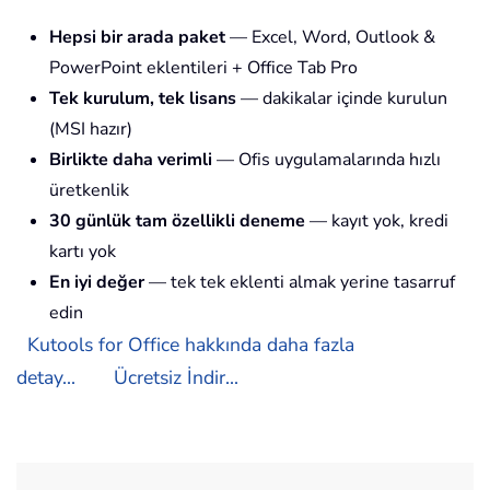
Hepsi bir arada paket
— Excel, Word, Outlook &
PowerPoint eklentileri + Office Tab Pro
Tek kurulum, tek lisans
— dakikalar içinde kurulun
(MSI hazır)
Birlikte daha verimli
— Ofis uygulamalarında hızlı
üretkenlik
30 günlük tam özellikli deneme
— kayıt yok, kredi
kartı yok
En iyi değer
— tek tek eklenti almak yerine tasarruf
edin
Kutools for Office hakkında daha fazla
detay...
Ücretsiz İndir...