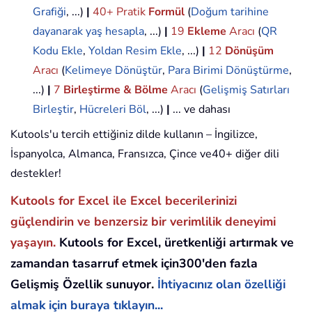
Grafiği
, ...)
|
40+ Pratik
Formül
(
Doğum tarihine
dayanarak yaş hesapla
, ...)
|
19
Ekleme
Aracı
(
QR
Kodu Ekle
,
Yoldan Resim Ekle
, ...)
|
12
Dönüşüm
Aracı
(
Kelimeye Dönüştür
,
Para Birimi Dönüştürme
,
...)
|
7
Birleştirme & Bölme
Aracı
(
Gelişmiş Satırları
Birleştir
,
Hücreleri Böl
, ...)
|
... ve dahası
Kutools'u tercih ettiğiniz dilde kullanın – İngilizce,
İspanyolca, Almanca, Fransızca, Çince ve40+ diğer dili
destekler!
Kutools for Excel ile Excel becerilerinizi
güçlendirin ve benzersiz bir verimlilik deneyimi
yaşayın.
Kutools for Excel, üretkenliği artırmak ve
zamandan tasarruf etmek için300'den fazla
Gelişmiş Özellik sunuyor.
İhtiyacınız olan özelliği
almak için buraya tıklayın...