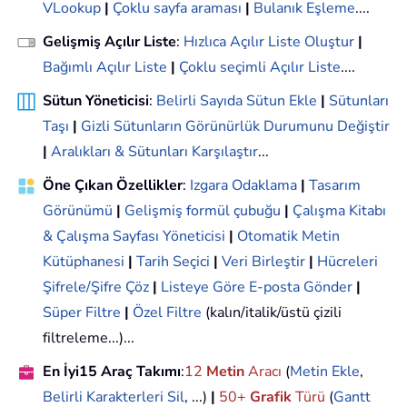
VLookup
|
Çoklu sayfa araması
|
Bulanık Eşleme
....
Gelişmiş Açılır Liste
:
Hızlıca Açılır Liste Oluştur
|
Bağımlı Açılır Liste
|
Çoklu seçimli Açılır Liste
....
Sütun Yöneticisi
:
Belirli Sayıda Sütun Ekle
|
Sütunları
Taşı
|
Gizli Sütunların Görünürlük Durumunu Değiştir
|
Aralıkları & Sütunları Karşılaştır
...
Öne Çıkan Özellikler
:
Izgara Odaklama
|
Tasarım
Görünümü
|
Gelişmiş formül çubuğu
|
Çalışma Kitabı
& Çalışma Sayfası Yöneticisi
|
Otomatik Metin
Kütüphanesi
|
Tarih Seçici
|
Veri Birleştir
|
Hücreleri
Şifrele/Şifre Çöz
|
Listeye Göre E-posta Gönder
|
Süper Filtre
|
Özel Filtre
(kalın/italik/üstü çizili
filtreleme...)...
En İyi15 Araç Takımı
:
12
Metin
Aracı
(
Metin Ekle
,
Belirli Karakterleri Sil
, ...)
|
50+
Grafik
Türü
(
Gantt