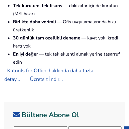
Tek kurulum, tek lisans
— dakikalar içinde kurulun
(MSI hazır)
Birlikte daha verimli
— Ofis uygulamalarında hızlı
üretkenlik
30 günlük tam özellikli deneme
— kayıt yok, kredi
kartı yok
En iyi değer
— tek tek eklenti almak yerine tasarruf
edin
Kutools for Office hakkında daha fazla
detay...
Ücretsiz İndir...
Bültene Abone Ol