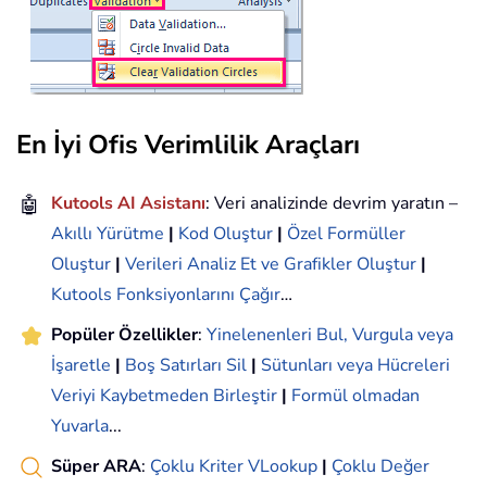
En İyi Ofis Verimlilik Araçları
🤖
Kutools AI Asistanı
: Veri analizinde devrim yaratın –
Akıllı Yürütme
|
Kod Oluştur
|
Özel Formüller
Oluştur
|
Verileri Analiz Et ve Grafikler Oluştur
|
Kutools Fonksiyonlarını Çağır
…
Popüler Özellikler
:
Yinelenenleri Bul, Vurgula veya
İşaretle
|
Boş Satırları Sil
|
Sütunları veya Hücreleri
Veriyi Kaybetmeden Birleştir
|
Formül olmadan
Yuvarla
...
Süper ARA
:
Çoklu Kriter VLookup
|
Çoklu Değer