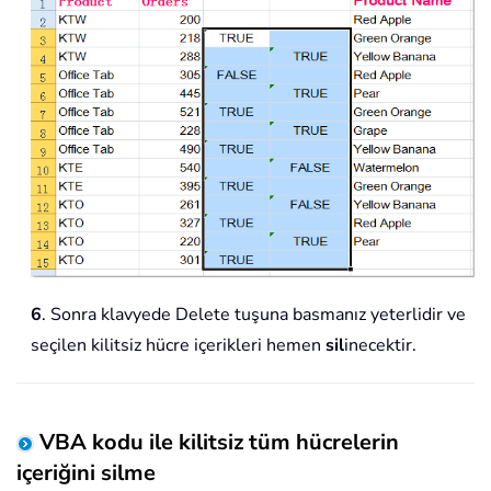
6
. Sonra klavyede Delete tuşuna basmanız yeterlidir ve
seçilen kilitsiz hücre içerikleri hemen
sil
inecektir.
VBA kodu ile kilitsiz tüm hücrelerin
içeriğini silme