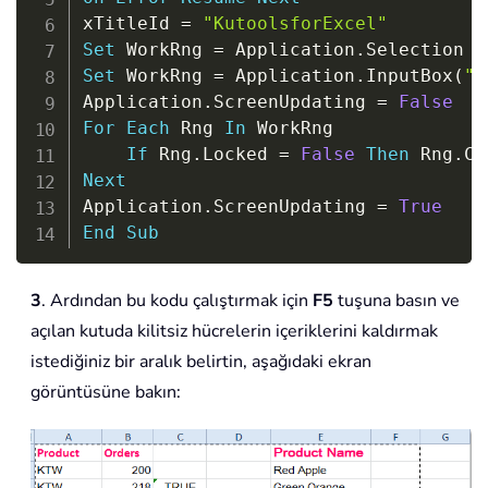
xTitleId 
=
"KutoolsforExcel"
Set
 WorkRng 
=
 Application
.
Set
 WorkRng 
=
 Application
.
InputBox
(
"R
Application
.
ScreenUpdating 
=
False
For
Each
 Rng 
In
 WorkRng

If
 Rng
.
Locked 
=
False
Then
 Rng
.
Next
Application
.
ScreenUpdating 
=
True
End
Sub
3
. Ardından bu kodu çalıştırmak için
F5
tuşuna basın ve
açılan kutuda kilitsiz hücrelerin içeriklerini kaldırmak
istediğiniz bir aralık belirtin, aşağıdaki ekran
görüntüsüne bakın: