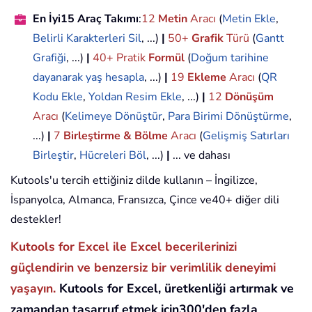
En İyi15 Araç Takımı
:
12
Metin
Aracı
(
Metin Ekle
,
Belirli Karakterleri Sil
, ...)
|
50+
Grafik
Türü
(
Gantt
Grafiği
, ...)
|
40+ Pratik
Formül
(
Doğum tarihine
dayanarak yaş hesapla
, ...)
|
19
Ekleme
Aracı
(
QR
Kodu Ekle
,
Yoldan Resim Ekle
, ...)
|
12
Dönüşüm
Aracı
(
Kelimeye Dönüştür
,
Para Birimi Dönüştürme
,
...)
|
7
Birleştirme & Bölme
Aracı
(
Gelişmiş Satırları
Birleştir
,
Hücreleri Böl
, ...)
|
... ve dahası
Kutools'u tercih ettiğiniz dilde kullanın – İngilizce,
İspanyolca, Almanca, Fransızca, Çince ve40+ diğer dili
destekler!
Kutools for Excel ile Excel becerilerinizi
güçlendirin ve benzersiz bir verimlilik deneyimi
yaşayın.
Kutools for Excel, üretkenliği artırmak ve
zamandan tasarruf etmek için300'den fazla