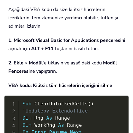
Aşağıdaki VBA kodu da size kilitsiz hücrelerin
içeriklerini temizlemenize yardımcı olabilir, lütfen şu
adımları izleyin:
1
.
Microsoft Visual Basic for Applications penceresini
açmak için
ALT + F11
tuşlarını basılı tutun.
2
.
Ekle
>
Modül
'e tıklayın ve aşağıdaki kodu
Modül
Penceresi
ne yapıştırın.
VBA kodu: Kilitsiz tüm hücrelerin içeriğini silme
Copy
Sub
 ClearUnlockedCells
(
)
'Updateby Extendoffice
Dim
 Rng 
As
Dim
 WorkRng 
As
On
Error
Resume
Next