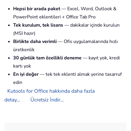
Hepsi bir arada paket
— Excel, Word, Outlook &
PowerPoint eklentileri + Office Tab Pro
Tek kurulum, tek lisans
— dakikalar içinde kurulun
(MSI hazır)
Birlikte daha verimli
— Ofis uygulamalarında hızlı
üretkenlik
30 günlük tam özellikli deneme
— kayıt yok, kredi
kartı yok
En iyi değer
— tek tek eklenti almak yerine tasarruf
edin
Kutools for Office hakkında daha fazla
detay...
Ücretsiz İndir...