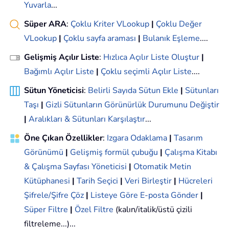
Yuvarla
...
Süper ARA
:
Çoklu Kriter VLookup
|
Çoklu Değer
VLookup
|
Çoklu sayfa araması
|
Bulanık Eşleme
....
Gelişmiş Açılır Liste
:
Hızlıca Açılır Liste Oluştur
|
Bağımlı Açılır Liste
|
Çoklu seçimli Açılır Liste
....
Sütun Yöneticisi
:
Belirli Sayıda Sütun Ekle
|
Sütunları
Taşı
|
Gizli Sütunların Görünürlük Durumunu Değiştir
|
Aralıkları & Sütunları Karşılaştır
...
Öne Çıkan Özellikler
:
Izgara Odaklama
|
Tasarım
Görünümü
|
Gelişmiş formül çubuğu
|
Çalışma Kitabı
& Çalışma Sayfası Yöneticisi
|
Otomatik Metin
Kütüphanesi
|
Tarih Seçici
|
Veri Birleştir
|
Hücreleri
Şifrele/Şifre Çöz
|
Listeye Göre E-posta Gönder
|
Süper Filtre
|
Özel Filtre
(kalın/italik/üstü çizili
filtreleme...)...