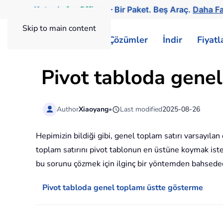
Kutools
for
Office
— Bir Paket. Beş Araç.
Daha Fa
Skip to main content
ExtendOffice
Çözümler
İndir
Fiyat
Pivot tabloda genel 
Author
Xiaoyang
•
Last modified
2025-08-26
Hepimizin bildiği gibi, genel toplam satırı varsayıla
toplam satırını pivot tablonun en üstüne koymak ist
bu sorunu çözmek için ilginç bir yöntemden bahsede
Pivot tabloda genel toplamı üstte gösterme