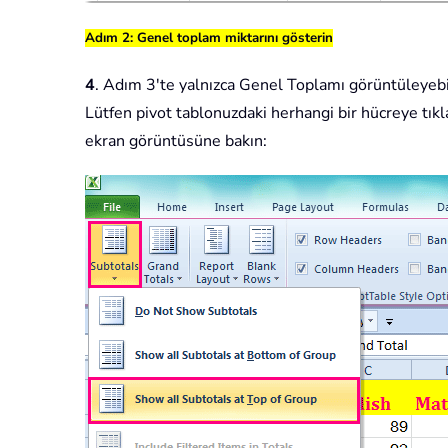
Adım 2: Genel toplam miktarını gösterin
4
. Adım 3'te yalnızca Genel Toplamı görüntüleyebil
Lütfen pivot tablonuzdaki herhangi bir hücreye tık
ekran görüntüsüne bakın: