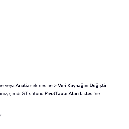
ne veya
Analiz
sekmesine >
Veri Kaynağını Değiştir
rsiniz, şimdi GT sütunu
PivotTable Alan Listesi
'ne
z.