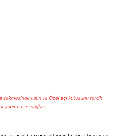
a
sekmesinde kalın ve
Özel açı
kutusunu tercih
ar yapılmasını sağlar.
rme arayüzü biraz güncellenmiştir ancak benzer ve