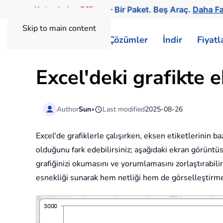
Kutools
for
Office
— Bir Paket. Beş Araç.
Daha Fa
Skip to main content
ExtendOffice
Çözümler
İndir
Fiyat
Excel'deki grafikte 
Author
Sun
•
Last modified
2025-08-26
Excel'de grafiklerle çalışırken, eksen etiketlerinin
olduğunu fark edebilirsiniz; aşağıdaki ekran görüntüs
grafiğinizi okumasını ve yorumlamasını zorlaştırabili
esnekliği sunarak hem netliği hem de görselleştirme