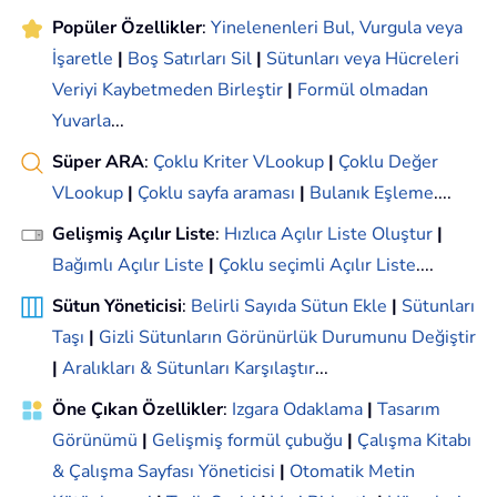
Popüler Özellikler
:
Yinelenenleri Bul, Vurgula veya
İşaretle
|
Boş Satırları Sil
|
Sütunları veya Hücreleri
Veriyi Kaybetmeden Birleştir
|
Formül olmadan
Yuvarla
...
Süper ARA
:
Çoklu Kriter VLookup
|
Çoklu Değer
VLookup
|
Çoklu sayfa araması
|
Bulanık Eşleme
....
Gelişmiş Açılır Liste
:
Hızlıca Açılır Liste Oluştur
|
Bağımlı Açılır Liste
|
Çoklu seçimli Açılır Liste
....
Sütun Yöneticisi
:
Belirli Sayıda Sütun Ekle
|
Sütunları
Taşı
|
Gizli Sütunların Görünürlük Durumunu Değiştir
|
Aralıkları & Sütunları Karşılaştır
...
Öne Çıkan Özellikler
:
Izgara Odaklama
|
Tasarım
Görünümü
|
Gelişmiş formül çubuğu
|
Çalışma Kitabı
& Çalışma Sayfası Yöneticisi
|
Otomatik Metin