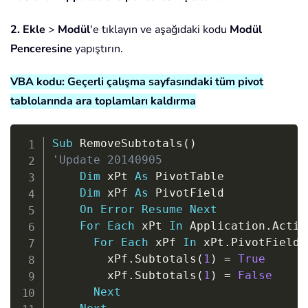
2.
Ekle
>
Modül
'e tıklayın ve aşağıdaki kodu
Modül
Penceresine
yapıştırın.
VBA kodu: Geçerli çalışma sayfasındaki tüm pivot
tablolarında ara toplamları kaldırma
Copy
Sub
 RemoveSubtotals
(
)
'Update 20140905
Dim
 xPt 
As
 PivotTable

Dim
 xPf 
As
 PivotField

On
Error
Resume
Next
For
Each
 xPt 
In
 Application
.
Activ
For
Each
 xPf 
In
 xPt
.
PivotFields

        xPf
.
Subtotals
(
1
)
=
True
        xPf
.
Subtotals
(
1
)
=
False
Next