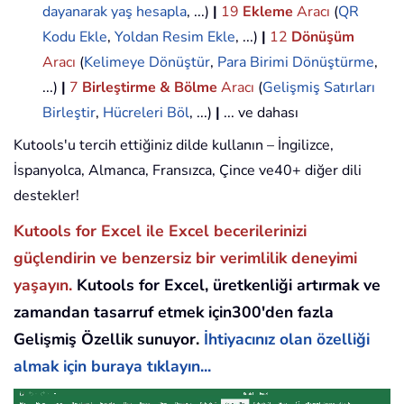
dayanarak yaş hesapla
, ...)
|
19
Ekleme
Aracı
(
QR
Kodu Ekle
,
Yoldan Resim Ekle
, ...)
|
12
Dönüşüm
Aracı
(
Kelimeye Dönüştür
,
Para Birimi Dönüştürme
,
...)
|
7
Birleştirme & Bölme
Aracı
(
Gelişmiş Satırları
Birleştir
,
Hücreleri Böl
, ...)
|
... ve dahası
Kutools'u tercih ettiğiniz dilde kullanın – İngilizce,
İspanyolca, Almanca, Fransızca, Çince ve40+ diğer dili
destekler!
Kutools for Excel ile Excel becerilerinizi
güçlendirin ve benzersiz bir verimlilik deneyimi
yaşayın.
Kutools for Excel, üretkenliği artırmak ve
zamandan tasarruf etmek için300'den fazla
Gelişmiş Özellik sunuyor.
İhtiyacınız olan özelliği
almak için buraya tıklayın...