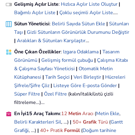
Gelişmiş Açılır Liste
:
Hızlıca Açılır Liste Oluştur
|
Bağımlı Açılır Liste
|
Çoklu seçimli Açılır Liste
....
Sütun Yöneticisi
:
Belirli Sayıda Sütun Ekle
|
Sütunları
Taşı
|
Gizli Sütunların Görünürlük Durumunu Değiştir
|
Aralıkları & Sütunları Karşılaştır
...
Öne Çıkan Özellikler
:
Izgara Odaklama
|
Tasarım
Görünümü
|
Gelişmiş formül çubuğu
|
Çalışma Kitabı
& Çalışma Sayfası Yöneticisi
|
Otomatik Metin
Kütüphanesi
|
Tarih Seçici
|
Veri Birleştir
|
Hücreleri
Şifrele/Şifre Çöz
|
Listeye Göre E-posta Gönder
|
Süper Filtre
|
Özel Filtre
(kalın/italik/üstü çizili
filtreleme...)...
En İyi15 Araç Takımı
:
12
Metin
Aracı
(
Metin Ekle
,
Belirli Karakterleri Sil
, ...)
|
50+
Grafik
Türü
(
Gantt
Grafiği
, ...)
|
40+ Pratik
Formül
(
Doğum tarihine