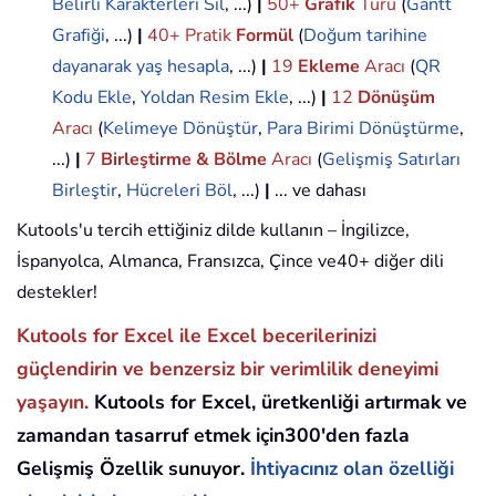
Belirli Karakterleri Sil
, ...)
|
50+
Grafik
Türü
(
Gantt
Grafiği
, ...)
|
40+ Pratik
Formül
(
Doğum tarihine
dayanarak yaş hesapla
, ...)
|
19
Ekleme
Aracı
(
QR
Kodu Ekle
,
Yoldan Resim Ekle
, ...)
|
12
Dönüşüm
Aracı
(
Kelimeye Dönüştür
,
Para Birimi Dönüştürme
,
...)
|
7
Birleştirme & Bölme
Aracı
(
Gelişmiş Satırları
Birleştir
,
Hücreleri Böl
, ...)
|
... ve dahası
Kutools'u tercih ettiğiniz dilde kullanın – İngilizce,
İspanyolca, Almanca, Fransızca, Çince ve40+ diğer dili
destekler!
Kutools for Excel ile Excel becerilerinizi
güçlendirin ve benzersiz bir verimlilik deneyimi
yaşayın.
Kutools for Excel, üretkenliği artırmak ve
zamandan tasarruf etmek için300'den fazla
Gelişmiş Özellik sunuyor.
İhtiyacınız olan özelliği