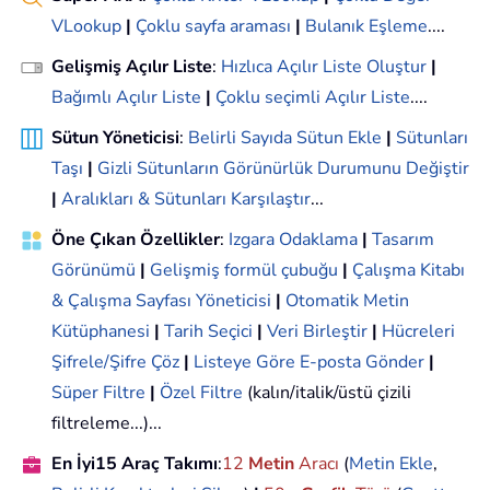
VLookup
|
Çoklu sayfa araması
|
Bulanık Eşleme
....
Gelişmiş Açılır Liste
:
Hızlıca Açılır Liste Oluştur
|
Bağımlı Açılır Liste
|
Çoklu seçimli Açılır Liste
....
Sütun Yöneticisi
:
Belirli Sayıda Sütun Ekle
|
Sütunları
Taşı
|
Gizli Sütunların Görünürlük Durumunu Değiştir
|
Aralıkları & Sütunları Karşılaştır
...
Öne Çıkan Özellikler
:
Izgara Odaklama
|
Tasarım
Görünümü
|
Gelişmiş formül çubuğu
|
Çalışma Kitabı
& Çalışma Sayfası Yöneticisi
|
Otomatik Metin
Kütüphanesi
|
Tarih Seçici
|
Veri Birleştir
|
Hücreleri
Şifrele/Şifre Çöz
|
Listeye Göre E-posta Gönder
|
Süper Filtre
|
Özel Filtre
(kalın/italik/üstü çizili
filtreleme...)...
En İyi15 Araç Takımı
:
12
Metin
Aracı
(
Metin Ekle
,