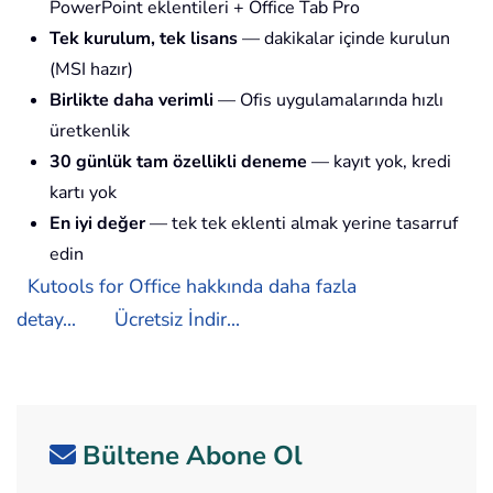
PowerPoint eklentileri + Office Tab Pro
Tek kurulum, tek lisans
— dakikalar içinde kurulun
(MSI hazır)
Birlikte daha verimli
— Ofis uygulamalarında hızlı
üretkenlik
30 günlük tam özellikli deneme
— kayıt yok, kredi
kartı yok
En iyi değer
— tek tek eklenti almak yerine tasarruf
edin
Kutools for Office hakkında daha fazla
detay...
Ücretsiz İndir...
Bültene Abone Ol