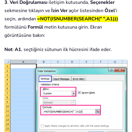
3
.
Veri Doğrulaması
iletişim kutusunda,
Seçenekler
sekmesine tıklayın ve
İzin Ver
açılır listesinden
Özel
'i
seçin, ardından
=NOT(ISNUMBER(SEARCH(" ",A1)))
formülünü
Formül
metin kutusuna girin. Ekran
görüntüsüne bakın:
Not
:
A1
, seçtiğiniz sütunun ilk hücresini ifade eder.