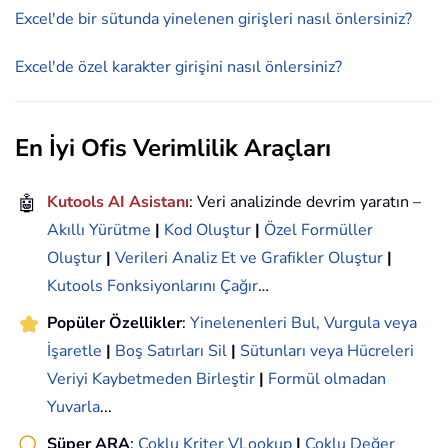
Excel'de bir sütunda yinelenen girişleri nasıl önlersiniz?
Excel'de özel karakter girişini nasıl önlersiniz?
En İyi Ofis Verimlilik Araçları
🤖
Kutools AI Asistanı
: Veri analizinde devrim yaratın –
Akıllı Yürütme
|
Kod Oluştur
|
Özel Formüller
Oluştur
|
Verileri Analiz Et ve Grafikler Oluştur
|
Kutools Fonksiyonlarını Çağır
…
Popüler Özellikler
:
Yinelenenleri Bul, Vurgula veya
İşaretle
|
Boş Satırları Sil
|
Sütunları veya Hücreleri
Veriyi Kaybetmeden Birleştir
|
Formül olmadan
Yuvarla
...
Süper ARA
:
Çoklu Kriter VLookup
|
Çoklu Değer