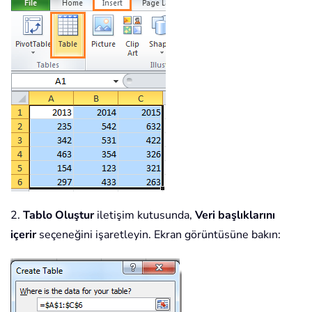
2.
Tablo Oluştur
iletişim kutusunda,
Veri başlıklarını
içerir
seçeneğini işaretleyin. Ekran görüntüsüne bakın: