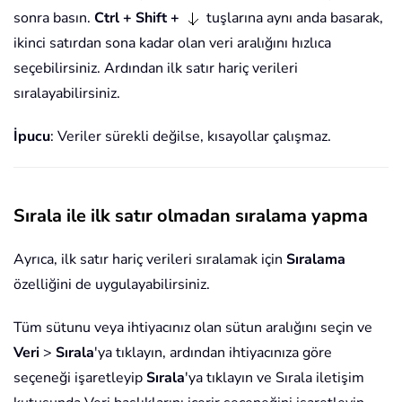
sonra basın.
Ctrl + Shift +
tuşlarına aynı anda basarak,
ikinci satırdan sona kadar olan veri aralığını hızlıca
seçebilirsiniz. Ardından ilk satır hariç verileri
sıralayabilirsiniz.
İpucu
: Veriler sürekli değilse, kısayollar çalışmaz.
Sırala ile ilk satır olmadan sıralama yapma
Ayrıca, ilk satır hariç verileri sıralamak için
Sıralama
özelliğini de uygulayabilirsiniz.
Tüm sütunu veya ihtiyacınız olan sütun aralığını seçin ve
Veri
>
Sırala
'ya tıklayın, ardından ihtiyacınıza göre
seçeneği işaretleyip
Sırala
'ya tıklayın ve Sırala iletişim