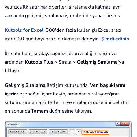
yalnızca ilk satır hariç verileri sıralamakla kalmaz, aynı
zamanda gelişmiş sıralama işlemleri de yapabilirsiniz.
Kutools for Excel
, 300'den fazla kullanışlı Excel aracı
içerir. 30 gün boyunca sınırlamasız deneyin.
Şimdi edinin
.
İlk satır hariç sıralayacağınız sütun aralığını seçin ve
ardından
Kutools Plus
> Sırala >
Gelişmiş Sıralama
'ya
tıklayın.
Gelişmiş Sıralama
iletişim kutusunda,
Veri başlıklarını
içerir
seçeneğini işaretleyin, ardından sıralayacağınız
sütunu, sıralama kriterlerini ve sıralama düzenini belirtin,
en sonunda
Tamam
düğmesine tıklayın.