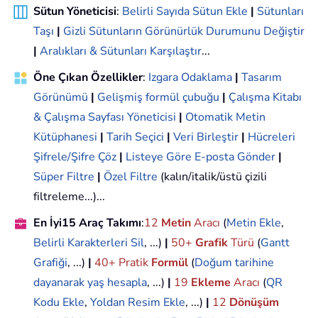
Sütun Yöneticisi
:
Belirli Sayıda Sütun Ekle
|
Sütunları
Taşı
|
Gizli Sütunların Görünürlük Durumunu Değiştir
|
Aralıkları & Sütunları Karşılaştır
...
Öne Çıkan Özellikler
:
Izgara Odaklama
|
Tasarım
Görünümü
|
Gelişmiş formül çubuğu
|
Çalışma Kitabı
& Çalışma Sayfası Yöneticisi
|
Otomatik Metin
Kütüphanesi
|
Tarih Seçici
|
Veri Birleştir
|
Hücreleri
Şifrele/Şifre Çöz
|
Listeye Göre E-posta Gönder
|
Süper Filtre
|
Özel Filtre
(kalın/italik/üstü çizili
filtreleme...)...
En İyi15 Araç Takımı
:
12
Metin
Aracı
(
Metin Ekle
,
Belirli Karakterleri Sil
, ...)
|
50+
Grafik
Türü
(
Gantt
Grafiği
, ...)
|
40+ Pratik
Formül
(
Doğum tarihine
dayanarak yaş hesapla
, ...)
|
19
Ekleme
Aracı
(
QR
Kodu Ekle
,
Yoldan Resim Ekle
, ...)
|
12
Dönüşüm