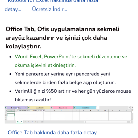
detay...
Ücretsiz İndir...
Office Tab, Ofis uygulamalarına sekmeli
arayüz kazandırır ve işinizi çok daha
kolaylaştırır.
Word, Excel, PowerPoint'te sekmeli düzenleme ve
okuma işlevini etkinleştirin.
Yeni pencereler yerine aynı pencerede yeni
sekmelerde birden fazla belge açıp oluşturun.
Verimliliğinizi %50 artırır ve her gün yüzlerce mouse
tıklaması azaltır!
Office Tab hakkında daha fazla detay...