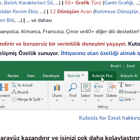
e
,
Belirli Karakterleri Sil
, ...)
|
50+
Grafik
Türü
(
Gantt Grafiği
, ..
oldan Resim Ekle
, ...)
|
12
Dönüşüm
Aracı
(
Kelimeye Dönüştür
eri Böl
, ...)
|
... ve dahası
 İspanyolca, Almanca, Fransızca, Çince ve40+ diğer dili destekler!
endirin ve benzersiz bir verimlilik deneyimi yaşayın.
Kuto
lişmiş Özellik sunuyor.
İhtiyacınız olan özelliği almak iç
Kutools for Excel hakkınd
rayüz kazandırır ve işinizi çok daha kolaylaştırır