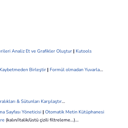
rileri Analiz Et ve Grafikler Oluştur
|
Kutools
i Kaybetmeden Birleştir
|
Formül olmadan Yuvarla
...
ralıkları & Sütunları Karşılaştır
...
ma Sayfası Yöneticisi
|
Otomatik Metin Kütüphanesi
tre
(kalın/italik/üstü çizili filtreleme...)...