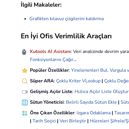
İlgili Makaleler:
Grafikten kılavuz çizgilerini kaldırma
En İyi Ofis Verimlilik Araçları
🤖
Kutools AI Asistanı
: Veri analizinde devrim yara
Fonksiyonlarını Çağır
…
Popüler Özellikler
:
Yinelenenleri Bul, Vurgula v
Süper ARA
:
Çoklu Kriter VLookup
|
Çoklu Değe
Gelişmiş Açılır Liste
:
Hızlıca Açılır Liste Oluştur
Sütun Yöneticisi
:
Belirli Sayıda Sütun Ekle
|
Sütu
Öne Çıkan Özellikler
:
Izgara Odaklama
|
Tasar
|
Tarih Seçici
|
Veri Birleştir
|
Hücreleri Şifrele/Ş