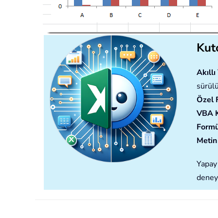
Kuto
Akıll
sürülü
Özel 
VBA 
Formü
Metin 
Yapay 
deney