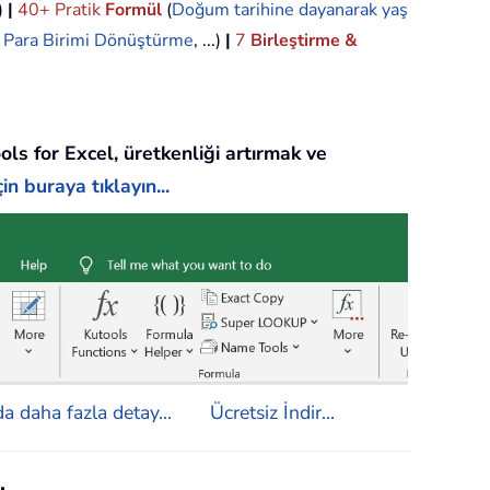
.)
|
40+ Pratik
Formül
(
Doğum tarihine dayanarak yaş
,
Para Birimi Dönüştürme
, ...)
|
7
Birleştirme &
ols for Excel, üretkenliği artırmak ve
in buraya tıklayın...
a daha fazla detay...
Ücretsiz İndir...
.