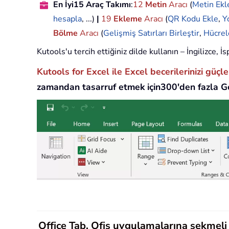
En İyi15 Araç Takımı
:
12
Metin
Aracı
(
Metin Ekl
hesapla
, ...)
|
19
Ekleme
Aracı
(
QR Kodu Ekle
,
Y
Bölme
Aracı
(
Gelişmiş Satırları Birleştir
,
Hücrel
Kutools'u tercih ettiğiniz dilde kullanın – İngilizce,
Kutools for Excel ile Excel becerilerinizi güçl
zamandan tasarruf etmek için300'den fazla Ge
Office Tab, Ofis uygulamalarına sekmeli a