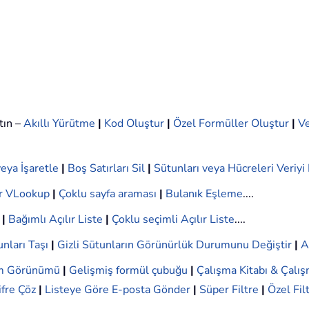
tın –
Akıllı Yürütme
|
Kod Oluştur
|
Özel Formüller Oluştur
|
Ve
eya İşaretle
|
Boş Satırları Sil
|
Sütunları veya Hücreleri Veriy
r VLookup
|
Çoklu sayfa araması
|
Bulanık Eşleme
....
|
Bağımlı Açılır Liste
|
Çoklu seçimli Açılır Liste
....
nları Taşı
|
Gizli Sütunların Görünürlük Durumunu Değiştir
|
A
ım Görünümü
|
Gelişmiş formül çubuğu
|
Çalışma Kitabı & Çalış
ifre Çöz
|
Listeye Göre E-posta Gönder
|
Süper Filtre
|
Özel Fil