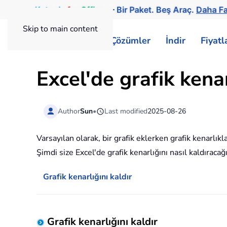
Kutools
for
Office
— Bir Paket. Beş Araç.
Daha Fa
Skip to main content
ExtendOffice
Çözümler
İndir
Fiyat
Excel'de grafik kenarl
Author
Sun
•
Last modified
2025-08-26
Varsayılan olarak, bir grafik eklerken grafik kenarlıkl
Şimdi size Excel'de grafik kenarlığını nasıl kaldıracağ
Grafik kenarlığını kaldır
Grafik kenarlığını kaldır