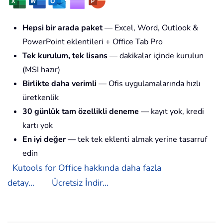
Hepsi bir arada paket
— Excel, Word, Outlook &
PowerPoint eklentileri + Office Tab Pro
Tek kurulum, tek lisans
— dakikalar içinde kurulun
(MSI hazır)
Birlikte daha verimli
— Ofis uygulamalarında hızlı
üretkenlik
30 günlük tam özellikli deneme
— kayıt yok, kredi
kartı yok
En iyi değer
— tek tek eklenti almak yerine tasarruf
edin
Kutools for Office hakkında daha fazla
detay...
Ücretsiz İndir...