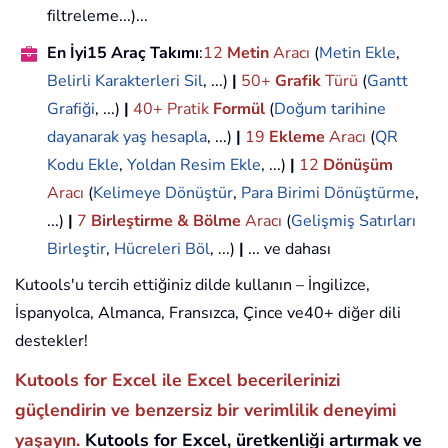
filtreleme...)...
En İyi15 Araç Takımı
:
12
Metin
Aracı
(
Metin Ekle
,
Belirli Karakterleri Sil
, ...)
|
50+
Grafik
Türü
(
Gantt
Grafiği
, ...)
|
40+ Pratik
Formül
(
Doğum tarihine
dayanarak yaş hesapla
, ...)
|
19
Ekleme
Aracı
(
QR
Kodu Ekle
,
Yoldan Resim Ekle
, ...)
|
12
Dönüşüm
Aracı
(
Kelimeye Dönüştür
,
Para Birimi Dönüştürme
,
...)
|
7
Birleştirme & Bölme
Aracı
(
Gelişmiş Satırları
Birleştir
,
Hücreleri Böl
, ...)
|
... ve dahası
Kutools'u tercih ettiğiniz dilde kullanın – İngilizce,
İspanyolca, Almanca, Fransızca, Çince ve40+ diğer dili
destekler!
Kutools for Excel ile Excel becerilerinizi
güçlendirin ve benzersiz bir verimlilik deneyimi
yaşayın.
Kutools for Excel, üretkenliği artırmak ve