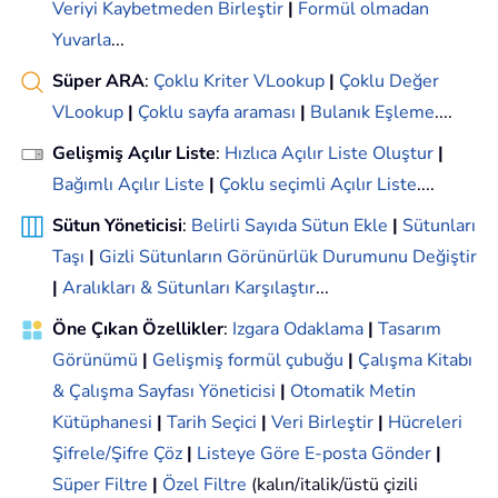
Veriyi Kaybetmeden Birleştir
|
Formül olmadan
Yuvarla
...
Süper ARA
:
Çoklu Kriter VLookup
|
Çoklu Değer
VLookup
|
Çoklu sayfa araması
|
Bulanık Eşleme
....
Gelişmiş Açılır Liste
:
Hızlıca Açılır Liste Oluştur
|
Bağımlı Açılır Liste
|
Çoklu seçimli Açılır Liste
....
Sütun Yöneticisi
:
Belirli Sayıda Sütun Ekle
|
Sütunları
Taşı
|
Gizli Sütunların Görünürlük Durumunu Değiştir
|
Aralıkları & Sütunları Karşılaştır
...
Öne Çıkan Özellikler
:
Izgara Odaklama
|
Tasarım
Görünümü
|
Gelişmiş formül çubuğu
|
Çalışma Kitabı
& Çalışma Sayfası Yöneticisi
|
Otomatik Metin
Kütüphanesi
|
Tarih Seçici
|
Veri Birleştir
|
Hücreleri
Şifrele/Şifre Çöz
|
Listeye Göre E-posta Gönder
|
Süper Filtre
|
Özel Filtre
(kalın/italik/üstü çizili