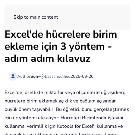
ExtendOffice
Skip to main content
Excel'de hücrelere birim
ekleme için 3 yöntem -
adım adım kılavuz
Author
Sun
•
Last modified
2025-08-26
Excel'de, özellikle miktarlar veya ölçümlerle uğraşırken,
hücrelere birim eklemek açıklık ve bağlam açısından
büyük önem taşıyabilir. Bu öğretici, bunu gerçekleştirmek
için üç yöntemi ele alıyor: Hücreleri Biçimlendir işlevini
kullanma, verimlilik için Kutools for Excel'i kullanma ve
dinamik birim eklemesi için formüllerden yararlanma.