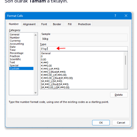
Son olarak
Tamam
'a tıklayın.