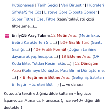
Kütüphanesi
|
Tarih Seçici
|
Veri Birleştir
|
Hücreleri
Şifrele/Şifre Çöz
|
Listeye Göre E-posta Gönder
|
Süper Filtre
|
Özel Filtre
(kalın/italik/üstü çizili
filtreleme...)...
En İyi15 Araç Takımı
:
12
Metin
Aracı
(
Metin Ekle
,
Belirli Karakterleri Sil
, ...)
|
50+
Grafik
Türü
(
Gantt
Grafiği
, ...)
|
40+ Pratik
Formül
(
Doğum tarihine
dayanarak yaş hesapla
, ...)
|
19
Ekleme
Aracı
(
QR
Kodu Ekle
,
Yoldan Resim Ekle
, ...)
|
12
Dönüşüm
Aracı
(
Kelimeye Dönüştür
,
Para Birimi Dönüştürme
,
...)
|
7
Birleştirme & Bölme
Aracı
(
Gelişmiş Satırları
Birleştir
,
Hücreleri Böl
, ...)
|
... ve dahası
Kutools'u tercih ettiğiniz dilde kullanın – İngilizce,
İspanyolca, Almanca, Fransızca, Çince ve40+ diğer dili
destekler!