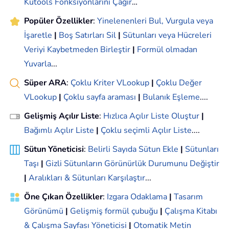
Kutools Fonksiyonlarını Çağır
…
Popüler Özellikler
:
Yinelenenleri Bul, Vurgula veya
İşaretle
|
Boş Satırları Sil
|
Sütunları veya Hücreleri
Veriyi Kaybetmeden Birleştir
|
Formül olmadan
Yuvarla
...
Süper ARA
:
Çoklu Kriter VLookup
|
Çoklu Değer
VLookup
|
Çoklu sayfa araması
|
Bulanık Eşleme
....
Gelişmiş Açılır Liste
:
Hızlıca Açılır Liste Oluştur
|
Bağımlı Açılır Liste
|
Çoklu seçimli Açılır Liste
....
Sütun Yöneticisi
:
Belirli Sayıda Sütun Ekle
|
Sütunları
Taşı
|
Gizli Sütunların Görünürlük Durumunu Değiştir
|
Aralıkları & Sütunları Karşılaştır
...
Öne Çıkan Özellikler
:
Izgara Odaklama
|
Tasarım
Görünümü
|
Gelişmiş formül çubuğu
|
Çalışma Kitabı
& Çalışma Sayfası Yöneticisi
|
Otomatik Metin