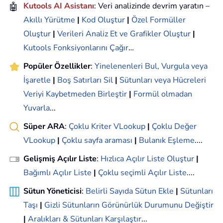
🤖
Kutools AI Asistanı
: Veri analizinde devrim yaratın –
Akıllı Yürütme
|
Kod Oluştur
|
Özel Formüller
Oluştur
|
Verileri Analiz Et ve Grafikler Oluştur
|
Kutools Fonksiyonlarını Çağır
…
Popüler Özellikler
:
Yinelenenleri Bul, Vurgula veya
İşaretle
|
Boş Satırları Sil
|
Sütunları veya Hücreleri
Veriyi Kaybetmeden Birleştir
|
Formül olmadan
Yuvarla
...
Süper ARA
:
Çoklu Kriter VLookup
|
Çoklu Değer
VLookup
|
Çoklu sayfa araması
|
Bulanık Eşleme
....
Gelişmiş Açılır Liste
:
Hızlıca Açılır Liste Oluştur
|
Bağımlı Açılır Liste
|
Çoklu seçimli Açılır Liste
....
Sütun Yöneticisi
:
Belirli Sayıda Sütun Ekle
|
Sütunları
Taşı
|
Gizli Sütunların Görünürlük Durumunu Değiştir
|
Aralıkları & Sütunları Karşılaştır
...