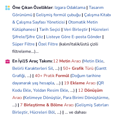
Öne Çıkan Özellikler
:
Izgara Odaklama
|
Tasarım
Görünümü
|
Gelişmiş formül çubuğu
|
Çalışma Kitabı
& Çalışma Sayfası Yöneticisi
|
Otomatik Metin
Kütüphanesi
|
Tarih Seçici
|
Veri Birleştir
|
Hücreleri
Şifrele/Şifre Çöz
|
Listeye Göre E-posta Gönder
|
Süper Filtre
|
Özel Filtre
(kalın/italik/üstü çizili
filtreleme...)...
En İyi15 Araç Takımı
:
12
Metin
Aracı
(
Metin Ekle
,
Belirli Karakterleri Sil
, ...)
|
50+
Grafik
Türü
(
Gantt
Grafiği
, ...)
|
40+ Pratik
Formül
(
Doğum tarihine
dayanarak yaş hesapla
, ...)
|
19
Ekleme
Aracı
(
QR
Kodu Ekle
,
Yoldan Resim Ekle
, ...)
|
12
Dönüşüm
Aracı
(
Kelimeye Dönüştür
,
Para Birimi Dönüştürme
,
...)
|
7
Birleştirme & Bölme
Aracı
(
Gelişmiş Satırları
Birleştir
,
Hücreleri Böl
, ...)
|
... ve dahası