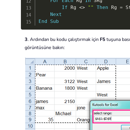
For
Each
 Rg 
In
 SRg

If
 Rg 
<
>
""
Then
 Rg 
=
 St
Next
End
Sub
3
. Ardından bu kodu çalıştırmak için
F5
tuşuna basın
görüntüsüne bakın: