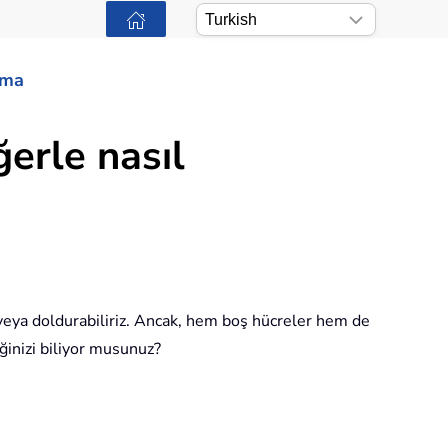
ama
ğerle nasıl
r veya doldurabiliriz. Ancak, hem boş hücreler hem de
eğinizi biliyor musunuz?