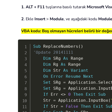
1
.
ALT + F11
tuşlarına basılı tutarak
Microsoft Vis
2
. Ekle
Insert
>
Module
, ve aşağıdaki kodu
Modul
VBA kodu: Boş olmayan hücreleri belirli bir değe
Sub
 ReplaceNumbers
(
)
'Update 20141111
Dim
 SRg 
As
 Range

Dim
 Rg 
As
 Range

Dim
 Str 
As
Variant
On
Error
Resume
Next
Set
 SRg 
=
 Application
.
Select
Set
 SRg 
=
 Application
.
Input
If
 Err 
<
>
0
Then
Exit
Sub
    Str 
=
 Application
.
InputBox
(
If
 Str 
=
False
Then
Exit
Su