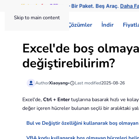
Kutools
for
Office
— Bir Paket. Beş Araç.
Daha Fa
Skip to main content
ExtendOffice
Çözümler
İndir
Fiyat
Excel'de boş olmayan
değiştirebilirim?
Author
Xiaoyang
•
Last modified
2025-08-26
Excel'de,
Ctrl + Enter
tuşlarına basarak hızlı ve kola
değer içeren hücreler bulunan seçili bir aralıktaki ya
Bul ve Değiştir özelliğini kullanarak boş olmayan 
VBA kodu kullanarak boş olmayan hücreleri belirl