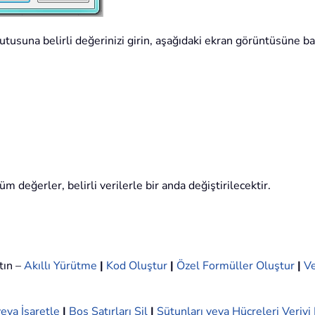
 kutusuna belirli değerinizi girin, aşağıdaki ekran görüntüsüne ba
 tüm değerler, belirli verilerle bir anda değiştirilecektir.
tın –
Akıllı Yürütme
|
Kod Oluştur
|
Özel Formüller Oluştur
|
Ve
eya İşaretle
|
Boş Satırları Sil
|
Sütunları veya Hücreleri Veriy