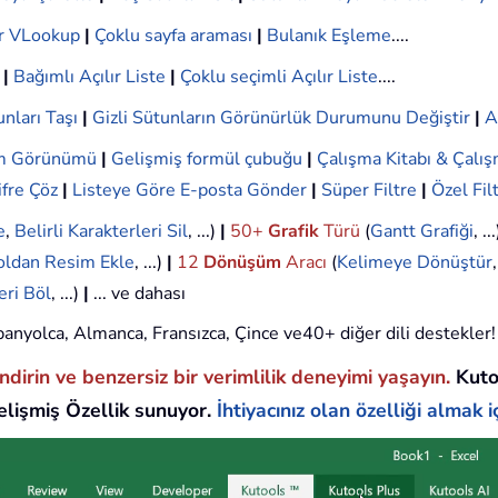
r VLookup
|
Çoklu sayfa araması
|
Bulanık Eşleme
....
|
Bağımlı Açılır Liste
|
Çoklu seçimli Açılır Liste
....
nları Taşı
|
Gizli Sütunların Görünürlük Durumunu Değiştir
|
A
ım Görünümü
|
Gelişmiş formül çubuğu
|
Çalışma Kitabı & Çalış
ifre Çöz
|
Listeye Göre E-posta Gönder
|
Süper Filtre
|
Özel Fil
e
,
Belirli Karakterleri Sil
, ...)
|
50+
Grafik
Türü
(
Gantt Grafiği
, ..
oldan Resim Ekle
, ...)
|
12
Dönüşüm
Aracı
(
Kelimeye Dönüştür
eri Böl
, ...)
|
... ve dahası
 İspanyolca, Almanca, Fransızca, Çince ve40+ diğer dili destekler!
endirin ve benzersiz bir verimlilik deneyimi yaşayın.
Kuto
lişmiş Özellik sunuyor.
İhtiyacınız olan özelliği almak iç