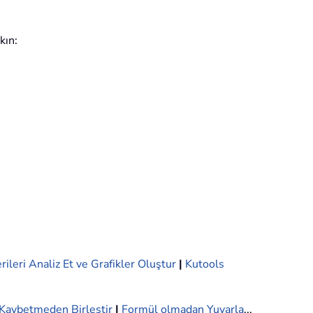
kın:
rileri Analiz Et ve Grafikler Oluştur
|
Kutools
i Kaybetmeden Birleştir
|
Formül olmadan Yuvarla
...