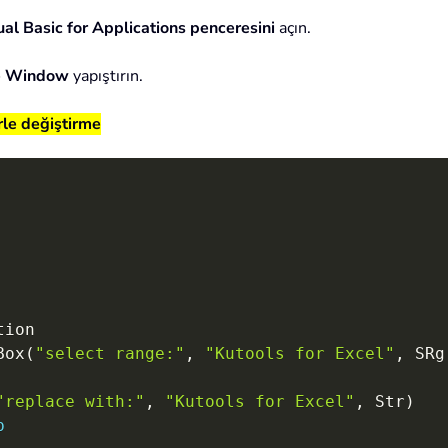
ual Basic for Applications penceresini
açın.
e Window
yapıştırın.
rle değiştirme
ion

Box
(
"select range:"
,
"Kutools for Excel"
,
 SRg
"replace with:"
,
"Kutools for Excel"
,
 Str
)
b