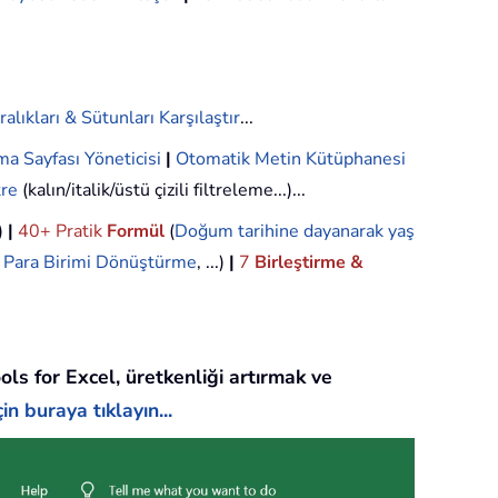
ralıkları & Sütunları Karşılaştır
...
ma Sayfası Yöneticisi
|
Otomatik Metin Kütüphanesi
tre
(kalın/italik/üstü çizili filtreleme...)...
.)
|
40+ Pratik
Formül
(
Doğum tarihine dayanarak yaş
,
Para Birimi Dönüştürme
, ...)
|
7
Birleştirme &
ols for Excel, üretkenliği artırmak ve
in buraya tıklayın...