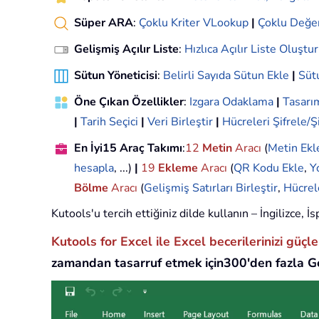
Süper ARA
:
Çoklu Kriter VLookup
|
Çoklu Değe
Gelişmiş Açılır Liste
:
Hızlıca Açılır Liste Oluştur
Sütun Yöneticisi
:
Belirli Sayıda Sütun Ekle
|
Sütu
Öne Çıkan Özellikler
:
Izgara Odaklama
|
Tasar
|
Tarih Seçici
|
Veri Birleştir
|
Hücreleri Şifrele/Ş
En İyi15 Araç Takımı
:
12
Metin
Aracı
(
Metin Ekl
hesapla
, ...)
|
19
Ekleme
Aracı
(
QR Kodu Ekle
,
Y
Bölme
Aracı
(
Gelişmiş Satırları Birleştir
,
Hücrel
Kutools'u tercih ettiğiniz dilde kullanın – İngilizce,
Kutools for Excel ile Excel becerilerinizi güçl
zamandan tasarruf etmek için300'den fazla Ge