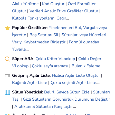
Akıllı Yürütme
|
Kod Oluştur
|
Özel Formüller
Oluştur
|
Verileri Analiz Et ve Grafikler Oluştur
|
Kutools Fonksiyonlarını Çağır
…
Popüler Özellikler
:
Yinelenenleri Bul, Vurgula veya
İşaretle
|
Boş Satırları Sil
|
Sütunları veya Hücreleri
Veriyi Kaybetmeden Birleştir
|
Formül olmadan
Yuvarla
...
Süper ARA
:
Çoklu Kriter VLookup
|
Çoklu Değer
VLookup
|
Çoklu sayfa araması
|
Bulanık Eşleme
....
Gelişmiş Açılır Liste
:
Hızlıca Açılır Liste Oluştur
|
Bağımlı Açılır Liste
|
Çoklu seçimli Açılır Liste
....
Sütun Yöneticisi
:
Belirli Sayıda Sütun Ekle
|
Sütunları
Taşı
|
Gizli Sütunların Görünürlük Durumunu Değiştir
|
Aralıkları & Sütunları Karşılaştır
...