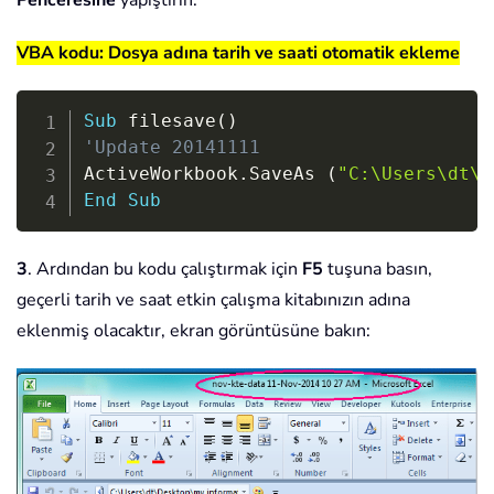
Penceresine
yapıştırın.
VBA kodu: Dosya adına tarih ve saati otomatik ekleme
Copy
Sub
 filesave
(
)
'Update 20141111
ActiveWorkbook
.
SaveAs 
(
"C:\Users\dt\D
End
Sub
3
. Ardından bu kodu çalıştırmak için
F5
tuşuna basın,
geçerli tarih ve saat etkin çalışma kitabınızın adına
eklenmiş olacaktır, ekran görüntüsüne bakın: