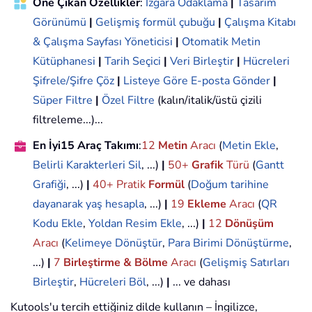
Öne Çıkan Özellikler
:
Izgara Odaklama
|
Tasarım
Görünümü
|
Gelişmiş formül çubuğu
|
Çalışma Kitabı
& Çalışma Sayfası Yöneticisi
|
Otomatik Metin
Kütüphanesi
|
Tarih Seçici
|
Veri Birleştir
|
Hücreleri
Şifrele/Şifre Çöz
|
Listeye Göre E-posta Gönder
|
Süper Filtre
|
Özel Filtre
(kalın/italik/üstü çizili
filtreleme...)...
En İyi15 Araç Takımı
:
12
Metin
Aracı
(
Metin Ekle
,
Belirli Karakterleri Sil
, ...)
|
50+
Grafik
Türü
(
Gantt
Grafiği
, ...)
|
40+ Pratik
Formül
(
Doğum tarihine
dayanarak yaş hesapla
, ...)
|
19
Ekleme
Aracı
(
QR
Kodu Ekle
,
Yoldan Resim Ekle
, ...)
|
12
Dönüşüm
Aracı
(
Kelimeye Dönüştür
,
Para Birimi Dönüştürme
,
...)
|
7
Birleştirme & Bölme
Aracı
(
Gelişmiş Satırları
Birleştir
,
Hücreleri Böl
, ...)
|
... ve dahası
Kutools'u tercih ettiğiniz dilde kullanın – İngilizce,