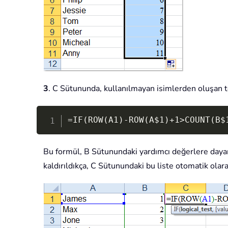
3
. C Sütununda, kullanılmayan isimlerden oluşan te
=IF(ROW(A1)-ROW(A$1)+1>COUNT(B$
Bu formül, B Sütunundaki yardımcı değerlere dayan
kaldırıldıkça, C Sütunundaki bu liste otomatik olar