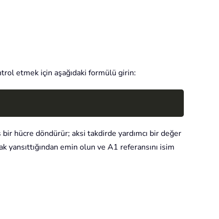
ntrol etmek için aşağıdaki formülü girin:
Copy
ş bir hücre döndürür; aksi takdirde yardımcı bir değer
arak yansıttığından emin olun ve A1 referansını isim