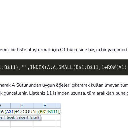
miz bir liste oluşturmak için C1 hücresine başka bir yardımcı 
1:B$11),"",INDEX(A:A,SMALL(B$1:B$11,1+ROW(A1)
arak A Sütunundan uygun öğeleri çıkararak kullanılmayan tüm i
ak güncellenir. Listeniz 11 isimden uzunsa, tüm aralıkları buna