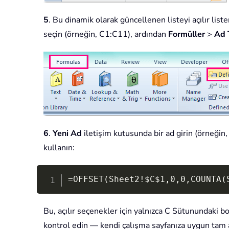
5
. Bu dinamik olarak güncellenen listeyi açılır list
seçin (örneğin, C1:C11), ardından
Formüller
>
Ad 
6
.
Yeni Ad
iletişim kutusunda bir ad girin (örneğin
kullanın:
=OFFSET(Sheet2!$C$1,0,0,COUNTA(
Bu, açılır seçenekler için yalnızca C Sütunundaki b
kontrol edin — kendi çalışma sayfanıza uygun tam a