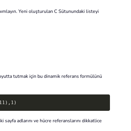
tanımlayın. Yeni oluşturulan C Sütunundaki listeyi
 boyutta tutmak için bu dinamik referans formülünü
Copy
11),1)
 sayfa adlarını ve hücre referanslarını dikkatlice