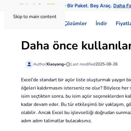
Kutools
for
Office
— Bir Paket. Beş Araç.
Daha Fa
Skip to main content
ExtendOffice
Çözümler
İndir
Fiyat
Daha önce kullanılan 
Author
Xiaoyang
•
Last modified
2025-08-26
Excel'de standart bir açılır liste oluşturmak yaygın bi
öğeleri kaldırmasını isterseniz ne olur? Böylece her s
isim seçtikten sonra, bu isim açılır seçeneklerden k
kadar devam eder. Bu tür etkileşimli bir yaklaşım, g
olabilir. Ancak Excel bu işlevselliği doğrudan sunmaz
adım adım talimatlar bulacaksınız.