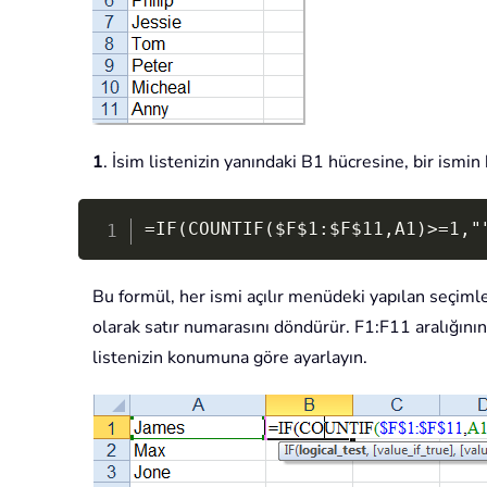
1
. İsim listenizin yanındaki B1 hücresine, bir ismin
=IF(COUNTIF($F$1:$F$11,A1)>=1,"
Bu formül, her ismi açılır menüdeki yapılan seçimler
olarak satır numarasını döndürür. F1:F11 aralığının
listenizin konumuna göre ayarlayın.