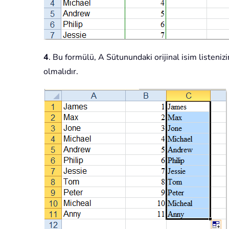
4
. Bu formülü, A Sütunundaki orijinal isim listeni
olmalıdır.