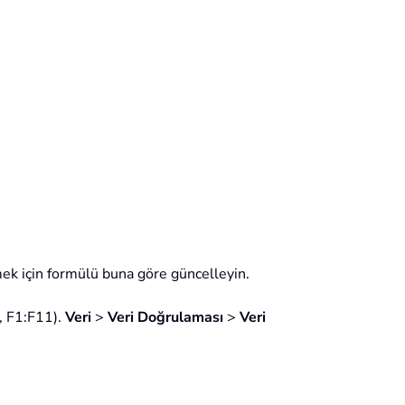
nlemek için formülü buna göre güncelleyin.
n, F1:F11).
Veri
>
Veri Doğrulaması
>
Veri