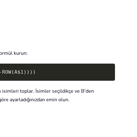
formül kurun:
Copy
-ROW(A$1))))
simleri toplar. İsimler seçildikçe ve B'den
 göre ayarladığınızdan emin olun.