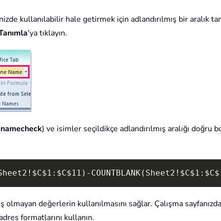
enizde kullanılabilir hale getirmek için adlandırılmış bir aralık 
Tanımla
'ya tıklayın.
,
namecheck
) ve isimler seçildikçe adlandırılmış aralığı doğru
Sheet2!$C$1:$C$11)-COUNTBLANK(Sheet2!$C$1:$C$
oş olmayan değerlerin kullanılmasını sağlar. Çalışma sayfanızdaki
dres formatlarını kullanın.