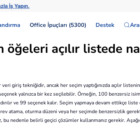
zla İş Yapın.
landırma
Office İpuçları (5300)
Destek
Ar
öğeleri açılır listede nas
r veri giriş tekniğidir, ancak her seçim yaptığınızda açılır liste
eçenek yalnızca bir kez seçilebilir. Örneğin, 100 benzersiz isim i
aldırılır ve 99 seçenek kalır. Seçim yapmaya devam ettikçe list
örev atama, oturma düzeni veya her seçimde benzersizlik gerekti
, bu nedenle belirli geçici çözümler kullanmanız gerekir. Aşağı