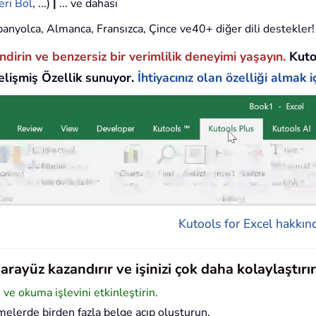
eri Böl
, ...)
|
... ve dahası
 İspanyolca, Almanca, Fransızca, Çince ve40+ diğer dili destekler!
endirin ve benzersiz bir verimlilik deneyimi yaşayın.
Kuto
lişmiş Özellik sunuyor.
İhtiyacınız olan özelliği almak iç
Kutools for Excel hakkınd
rayüz kazandırır ve işinizi çok daha kolaylaştırır
e okuma işlevini etkinleştirin.
elerde birden fazla belge açıp oluşturun.