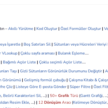
tın –
Akıllı Yürütme
|
Kod Oluştur
|
Özel Formüller Oluştur
|
Ve
eya İşaretle
|
Boş Satırları Sil
|
Sütunları veya Hücreleri Veriy
r VLookup
|
Çoklu sayfa araması
|
Bulanık Eşleme
....
|
Bağımlı Açılır Liste
|
Çoklu seçimli Açılır Liste
....
nları Taşı
|
Gizli Sütunların Görünürlük Durumunu Değiştir
|
A
ım Görünümü
|
Gelişmiş formül çubuğu
|
Çalışma Kitabı & Çalış
ifre Çöz
|
Listeye Göre E-posta Gönder
|
Süper Filtre
|
Özel Fil
e
,
Belirli Karakterleri Sil
, ...)
|
50+
Grafik
Türü
(
Gantt Grafiği
, ..
oldan Resim Ekle
, ...)
|
12
Dönüşüm
Aracı
(
Kelimeye Dönüştür