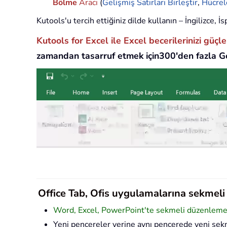
Bölme
Aracı
(
Gelişmiş Satırları Birleştir
,
Hücrel
Kutools'u tercih ettiğiniz dilde kullanın – İngilizce,
Kutools for Excel ile Excel becerilerinizi güçl
zamandan tasarruf etmek için300'den fazla Ge
Office Tab, Ofis uygulamalarına sekmeli a
Word, Excel, PowerPoint'te sekmeli düzenleme v
Yeni pencereler yerine aynı pencerede yeni sekm