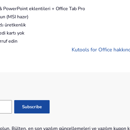
 PowerPoint eklentileri + Office Tab Pro
un (MSI hazır)
lı üretkenlik
di kartı yok
rruf edin
Kutools for Office hakkınd
lun. Bülten, en son yazılım güncellemeleri ve yazılım kupon kod