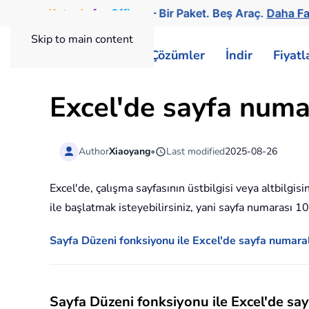
Kutools
for
Office
— Bir Paket. Beş Araç.
Daha Fa
Skip to main content
ExtendOffice
Çözümler
İndir
Fiyat
Excel'de sayfa numar
Author
Xiaoyang
•
Last modified
2025-08-26
Excel'de, çalışma sayfasının üstbilgisi veya altbilg
ile başlatmak isteyebilirsiniz, yani sayfa numarası 
Sayfa Düzeni fonksiyonu ile Excel'de sayfa numar
Sayfa Düzeni fonksiyonu ile Excel'de s