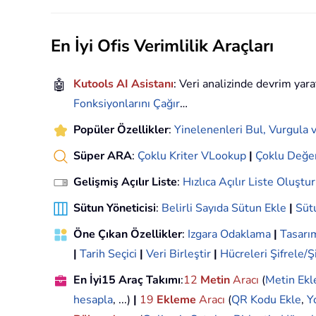
En İyi Ofis Verimlilik Araçları
🤖
Kutools AI Asistanı
: Veri analizinde devrim yara
Fonksiyonlarını Çağır
…
Popüler Özellikler
:
Yinelenenleri Bul, Vurgula v
Süper ARA
:
Çoklu Kriter VLookup
|
Çoklu Değe
Gelişmiş Açılır Liste
:
Hızlıca Açılır Liste Oluştur
Sütun Yöneticisi
:
Belirli Sayıda Sütun Ekle
|
Sütu
Öne Çıkan Özellikler
:
Izgara Odaklama
|
Tasar
|
Tarih Seçici
|
Veri Birleştir
|
Hücreleri Şifrele/Ş
En İyi15 Araç Takımı
:
12
Metin
Aracı
(
Metin Ekl
hesapla
, ...)
|
19
Ekleme
Aracı
(
QR Kodu Ekle
,
Y