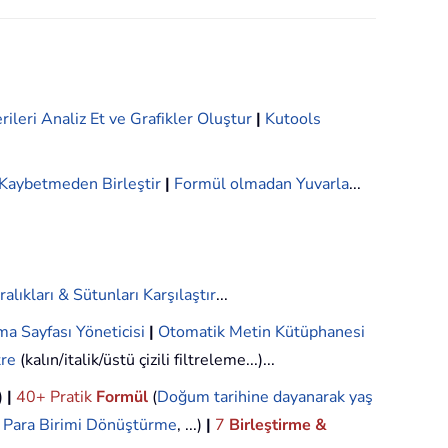
rileri Analiz Et ve Grafikler Oluştur
|
Kutools
i Kaybetmeden Birleştir
|
Formül olmadan Yuvarla
...
ralıkları & Sütunları Karşılaştır
...
ma Sayfası Yöneticisi
|
Otomatik Metin Kütüphanesi
tre
(kalın/italik/üstü çizili filtreleme...)...
.)
|
40+ Pratik
Formül
(
Doğum tarihine dayanarak yaş
,
Para Birimi Dönüştürme
, ...)
|
7
Birleştirme &