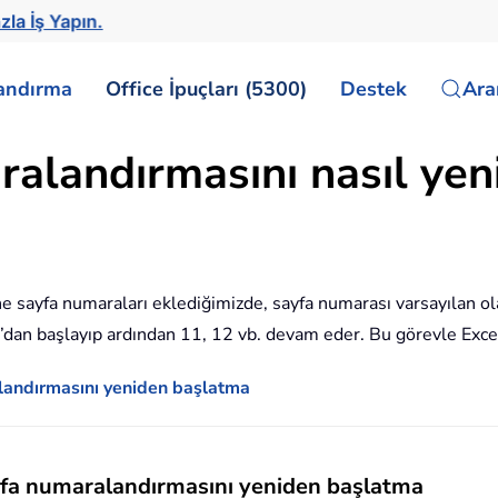
zla İş Yapın.
landırma
Office İpuçları (5300)
Destek
Ar
alandırmasını nasıl yeni
isine sayfa numaraları eklediğimizde, sayfa numarası varsayılan
10’dan başlayıp ardından 11, 12 vb. devam eder. Bu görevle Exc
alandırmasını yeniden başlatma
ayfa numaralandırmasını yeniden başlatma