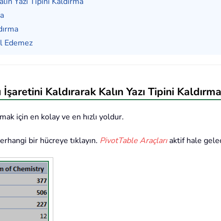
Kalın Yazı Tipini Kaldırma
ma
dırma
ol Edemez
 İşaretini Kaldırarak Kalın Yazı Tipini Kaldırm
rmak için en kolay ve en hızlı yoldur.
herhangi bir hücreye tıklayın.
PivotTable Araçları
aktif hale gele