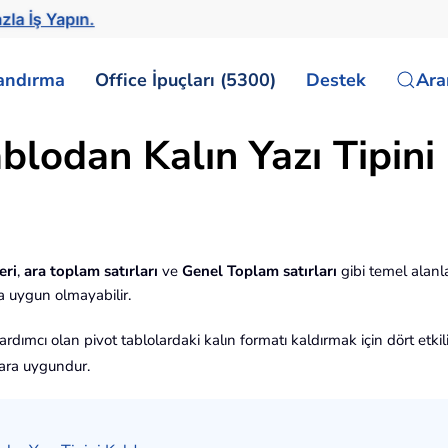
zla İş Yapın.
landırma
Office İpuçları (5300)
Destek
Ar
blodan Kalın Yazı Tipini 
eri
,
ara toplam satırları
ve
Genel Toplam satırları
gibi temel alanlar
a uygun olmayabilir.
yardımcı olan pivot tablolardaki kalın formatı kaldırmak için dört etk
lara uygundur.