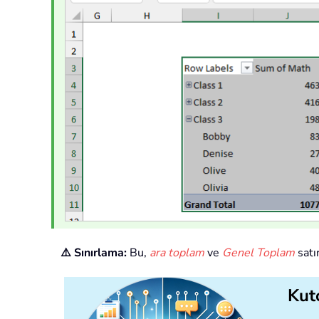
⚠️ Sınırlama:
Bu,
ara toplam
ve
Genel Toplam
satı
Kuto