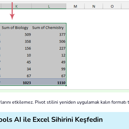
rlarını etkilemez. Pivot stilini yeniden uygulamak kalın formatı t
ols AI ile Excel Sihirini Keşfedin