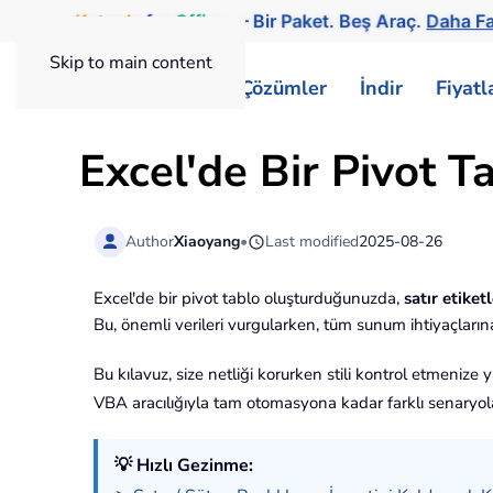
Kutools
for
Office
— Bir Paket. Beş Araç.
Daha Fa
Skip to main content
ExtendOffice
Çözümler
İndir
Fiyat
Excel'de Bir Pivot Ta
Author
Xiaoyang
•
Last modified
2025-08-26
Excel'de bir pivot tablo oluşturduğunuzda,
satır etiketl
Bu, önemli verileri vurgularken, tüm sunum ihtiyaçların
Bu kılavuz, size netliği korurken stili kontrol etmenize 
VBA aracılığıyla tam otomasyona kadar farklı senaryo
💡 Hızlı Gezinme: