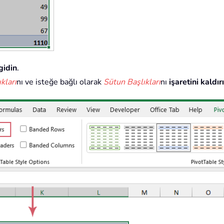
gidin
.
ıkları
nı ve isteğe bağlı olarak
Sütun Başlıkları
nı
işaretini kaldır