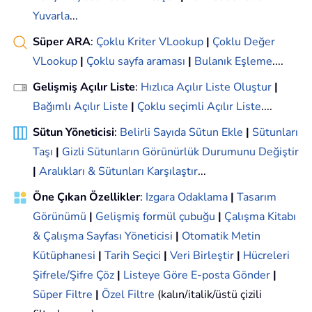
Yuvarla
...
Süper ARA
:
Çoklu Kriter VLookup
|
Çoklu Değer
VLookup
|
Çoklu sayfa araması
|
Bulanık Eşleme
....
Gelişmiş Açılır Liste
:
Hızlıca Açılır Liste Oluştur
|
Bağımlı Açılır Liste
|
Çoklu seçimli Açılır Liste
....
Sütun Yöneticisi
:
Belirli Sayıda Sütun Ekle
|
Sütunları
Taşı
|
Gizli Sütunların Görünürlük Durumunu Değiştir
|
Aralıkları & Sütunları Karşılaştır
...
Öne Çıkan Özellikler
:
Izgara Odaklama
|
Tasarım
Görünümü
|
Gelişmiş formül çubuğu
|
Çalışma Kitabı
& Çalışma Sayfası Yöneticisi
|
Otomatik Metin
Kütüphanesi
|
Tarih Seçici
|
Veri Birleştir
|
Hücreleri
Şifrele/Şifre Çöz
|
Listeye Göre E-posta Gönder
|
Süper Filtre
|
Özel Filtre
(kalın/italik/üstü çizili