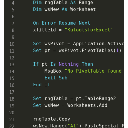
Dim
 rngTable 
As
 Range

Dim
 wsNew 
As
 Worksheet

On
Error
Resume
Next
    xTitleId 
=
"KutoolsforExcel"
Set
 wsPivot 
=
 Application
.
ActiveS
Set
 pt 
=
 wsPivot
.
PivotTables
(
1
)
If
 pt 
Is
Nothing
Then
        MsgBox 
"No PivotTable found o
Exit
Sub
End
If
Set
 rngTable 
=
 pt
.
TableRange2

Set
 wsNew 
=
 Worksheets
.
Add

    rngTable
.
Copy

    wsNew
.
Range
(
"A1"
)
.
PasteSpecial Pa