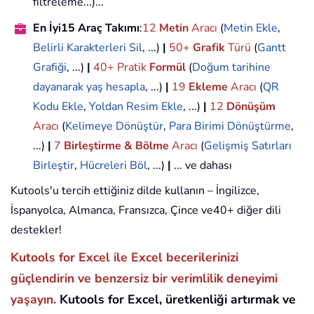
filtreleme...)...
En İyi15 Araç Takımı
:
12
Metin
Aracı
(
Metin Ekle
,
Belirli Karakterleri Sil
, ...)
|
50+
Grafik
Türü
(
Gantt
Grafiği
, ...)
|
40+ Pratik
Formül
(
Doğum tarihine
dayanarak yaş hesapla
, ...)
|
19
Ekleme
Aracı
(
QR
Kodu Ekle
,
Yoldan Resim Ekle
, ...)
|
12
Dönüşüm
Aracı
(
Kelimeye Dönüştür
,
Para Birimi Dönüştürme
,
...)
|
7
Birleştirme & Bölme
Aracı
(
Gelişmiş Satırları
Birleştir
,
Hücreleri Böl
, ...)
|
... ve dahası
Kutools'u tercih ettiğiniz dilde kullanın – İngilizce,
İspanyolca, Almanca, Fransızca, Çince ve40+ diğer dili
destekler!
Kutools for Excel ile Excel becerilerinizi
güçlendirin ve benzersiz bir verimlilik deneyimi
yaşayın.
Kutools for Excel, üretkenliği artırmak ve