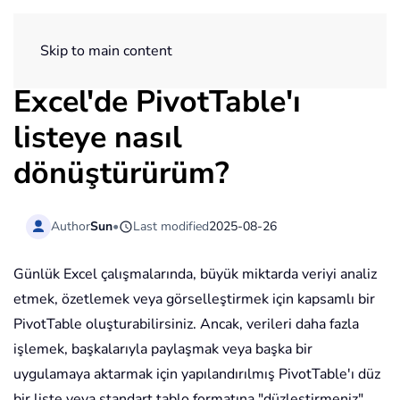
ExtendOffice
Skip to main content
Excel'de PivotTable'ı
listeye nasıl
dönüştürürüm?
Author
Sun
•
Last modified
2025-08-26
Günlük Excel çalışmalarında, büyük miktarda veriyi analiz
etmek, özetlemek veya görselleştirmek için kapsamlı bir
PivotTable oluşturabilirsiniz. Ancak, verileri daha fazla
işlemek, başkalarıyla paylaşmak veya başka bir
uygulamaya aktarmak için yapılandırılmış PivotTable'ı düz
bir liste veya standart tablo formatına "düzleştirmeniz"