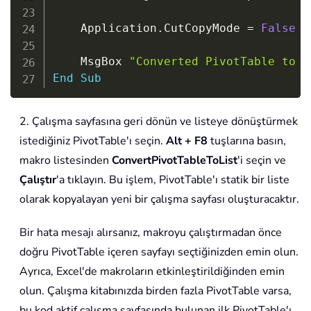
    Application
.
CutCopyMode 
=
False
    MsgBox 
"Converted PivotTable to s
End
Sub
2. Çalışma sayfasına geri dönün ve listeye dönüştürmek
istediğiniz PivotTable'ı seçin.
Alt + F8
tuşlarına basın,
makro listesinden
ConvertPivotTableToList
'i seçin ve
Çalıştır
'a tıklayın. Bu işlem, PivotTable'ı statik bir liste
olarak kopyalayan yeni bir çalışma sayfası oluşturacaktır.
Bir hata mesajı alırsanız, makroyu çalıştırmadan önce
doğru PivotTable içeren sayfayı seçtiğinizden emin olun.
Ayrıca, Excel'de makroların etkinleştirildiğinden emin
olun. Çalışma kitabınızda birden fazla PivotTable varsa,
bu kod aktif çalışma sayfasında bulunan ilk PivotTable'ı