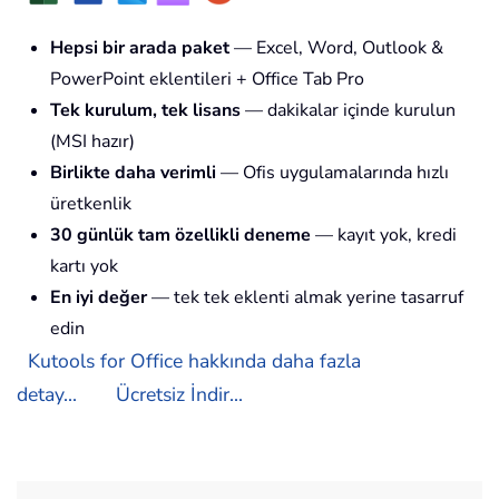
Hepsi bir arada paket
— Excel, Word, Outlook &
PowerPoint eklentileri + Office Tab Pro
Tek kurulum, tek lisans
— dakikalar içinde kurulun
(MSI hazır)
Birlikte daha verimli
— Ofis uygulamalarında hızlı
üretkenlik
30 günlük tam özellikli deneme
— kayıt yok, kredi
kartı yok
En iyi değer
— tek tek eklenti almak yerine tasarruf
edin
Kutools for Office hakkında daha fazla
detay...
Ücretsiz İndir...