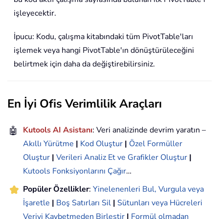
işleyecektir.
İpucu: Kodu, çalışma kitabındaki tüm PivotTable'ları
işlemek veya hangi PivotTable'ın dönüştürüleceğini
belirtmek için daha da değiştirebilirsiniz.
En İyi Ofis Verimlilik Araçları
🤖
Kutools AI Asistanı
: Veri analizinde devrim yaratın –
Akıllı Yürütme
|
Kod Oluştur
|
Özel Formüller
Oluştur
|
Verileri Analiz Et ve Grafikler Oluştur
|
Kutools Fonksiyonlarını Çağır
…
Popüler Özellikler
:
Yinelenenleri Bul, Vurgula veya
İşaretle
|
Boş Satırları Sil
|
Sütunları veya Hücreleri
Veriyi Kaybetmeden Birleştir
|
Formül olmadan