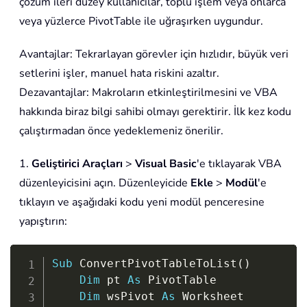
çözüm ileri düzey kullanıcılar, toplu işlem veya onlarca
veya yüzlerce PivotTable ile uğraşırken uygundur.
Avantajlar: Tekrarlayan görevler için hızlıdır, büyük veri
setlerini işler, manuel hata riskini azaltır.
Dezavantajlar: Makroların etkinleştirilmesini ve VBA
hakkında biraz bilgi sahibi olmayı gerektirir. İlk kez kodu
çalıştırmadan önce yedeklemeniz önerilir.
1.
Geliştirici Araçları
>
Visual Basic
'e tıklayarak VBA
düzenleyicisini açın. Düzenleyicide
Ekle
>
Modül
'e
tıklayın ve aşağıdaki kodu yeni modül penceresine
yapıştırın:
Copy
Sub
 ConvertPivotTableToList
(
)
Dim
 pt 
As
 PivotTable

Dim
 wsPivot 
As
 Worksheet
