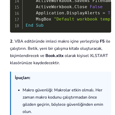
    ActiveWorkbook
.
SaveAs Filename
    ActiveWorkbook
.
Close 
False
    Application
.
DisplayAlerts 
=
Tr
    MsgBox 
"Default workbook templ
End
Sub
2
. VBA editöründe imleci makro içine yerleştirip
F5
ile
çalıştırın. Betik, yeni bir çalışma kitabı oluşturacak,
biçimlendirecek ve
Book.xltx
olarak kişisel XLSTART
klasörünüze kaydedecektir.
İpuçları:
Makro güvenliği: Makrolar etkin olmalı. Her
zaman makro kodunu çalıştırmadan önce
gözden geçirin, böylece güvenliğinden emin
olun.