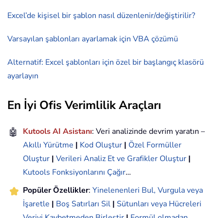
Excel’de kişisel bir şablon nasıl düzenlenir/değiştirilir?
Varsayılan şablonları ayarlamak için VBA çözümü
Alternatif: Excel şablonları için özel bir başlangıç klasörü
ayarlayın
En İyi Ofis Verimlilik Araçları
🤖
Kutools AI Asistanı
: Veri analizinde devrim yaratın –
Akıllı Yürütme
|
Kod Oluştur
|
Özel Formüller
Oluştur
|
Verileri Analiz Et ve Grafikler Oluştur
|
Kutools Fonksiyonlarını Çağır
…
Popüler Özellikler
:
Yinelenenleri Bul, Vurgula veya
İşaretle
|
Boş Satırları Sil
|
Sütunları veya Hücreleri
Veriyi Kaybetmeden Birleştir
|
Formül olmadan