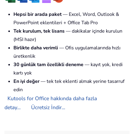
Hepsi bir arada paket
— Excel, Word, Outlook &
PowerPoint eklentileri + Office Tab Pro
Tek kurulum, tek lisans
— dakikalar içinde kurulun
(MSI hazır)
Birlikte daha verimli
— Ofis uygulamalarında hızlı
üretkenlik
30 günlük tam özellikli deneme
— kayıt yok, kredi
kartı yok
En iyi değer
— tek tek eklenti almak yerine tasarruf
edin
Kutools for Office hakkında daha fazla
detay...
Ücretsiz İndir...