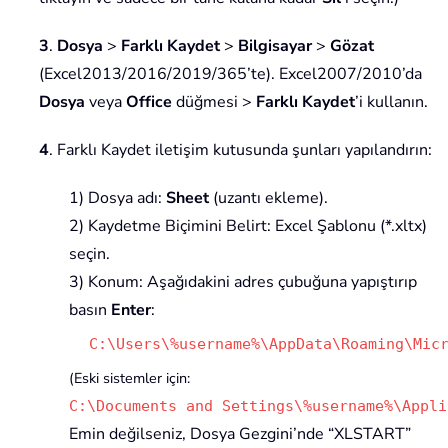
3
.
Dosya
>
Farklı Kaydet
>
Bilgisayar
>
Gözat
(Excel2013/2016/2019/365’te). Excel2007/2010’da
Dosya
veya
Office
düğmesi >
Farklı Kaydet
’i kullanın.
4
. Farklı Kaydet iletişim kutusunda şunları yapılandırın:
1) Dosya adı:
Sheet
(uzantı ekleme).
2) Kaydetme Biçimini Belirt: Excel Şablonu (*.xltx)
seçin.
3) Konum: Aşağıdakini adres çubuğuna yapıştırıp
basın
Enter
:
C:\Users\%username%\AppData\Roaming\Mic
(Eski sistemler için:
C:\Documents and Settings\%username%\Appli
Emin değilseniz, Dosya Gezgini’nde “XLSTART”