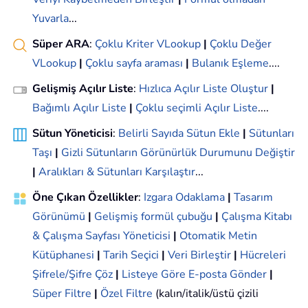
Yuvarla
...
Süper ARA
:
Çoklu Kriter VLookup
|
Çoklu Değer
VLookup
|
Çoklu sayfa araması
|
Bulanık Eşleme
....
Gelişmiş Açılır Liste
:
Hızlıca Açılır Liste Oluştur
|
Bağımlı Açılır Liste
|
Çoklu seçimli Açılır Liste
....
Sütun Yöneticisi
:
Belirli Sayıda Sütun Ekle
|
Sütunları
Taşı
|
Gizli Sütunların Görünürlük Durumunu Değiştir
|
Aralıkları & Sütunları Karşılaştır
...
Öne Çıkan Özellikler
:
Izgara Odaklama
|
Tasarım
Görünümü
|
Gelişmiş formül çubuğu
|
Çalışma Kitabı
& Çalışma Sayfası Yöneticisi
|
Otomatik Metin
Kütüphanesi
|
Tarih Seçici
|
Veri Birleştir
|
Hücreleri
Şifrele/Şifre Çöz
|
Listeye Göre E-posta Gönder
|
Süper Filtre
|
Özel Filtre
(kalın/italik/üstü çizili