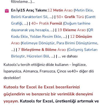
filtreleme...)...
En İyi15 Araç Takımı
:
12
Metin
Aracı
(
Metin Ekle
,
Belirli Karakterleri Sil
, ...)
|
50+
Grafik
Türü
(
Gantt
Grafiği
, ...)
|
40+ Pratik
Formül
(
Doğum tarihine
dayanarak yaş hesapla
, ...)
|
19
Ekleme
Aracı
(
QR
Kodu Ekle
,
Yoldan Resim Ekle
, ...)
|
12
Dönüşüm
Aracı
(
Kelimeye Dönüştür
,
Para Birimi Dönüştürme
,
...)
|
7
Birleştirme & Bölme
Aracı
(
Gelişmiş Satırları
Birleştir
,
Hücreleri Böl
, ...)
|
... ve dahası
Kutools'u tercih ettiğiniz dilde kullanın – İngilizce,
İspanyolca, Almanca, Fransızca, Çince ve40+ diğer dili
destekler!
Kutools for Excel ile Excel becerilerinizi
güçlendirin ve benzersiz bir verimlilik deneyimi
yaşayın.
Kutools for Excel, üretkenliği artırmak ve