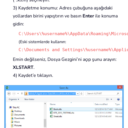
(*.xltm) seçmeyin.
3) Kaydetme konumu: Adres çubuğuna aşağıdaki
yollardan birini yapıştırın ve basın
Enter
ile konuma
gidin:
C:\Users\%username%\AppData\Roaming\Micros
(Eski sistemlerde kullanın:
C:\Documents and Settings\%username%\Appli
Emin değilseniz, Dosya Gezgini’ni açıp şunu arayın:
XLSTART
.
4) Kaydet’e tıklayın.