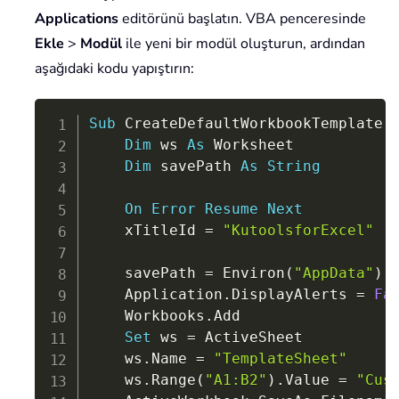
Applications
editörünü başlatın. VBA penceresinde
Ekle
>
Modül
ile yeni bir modül oluşturun, ardından
aşağıdaki kodu yapıştırın:
Copy
Sub
 CreateDefaultWorkbookTemplate
(
Dim
 ws 
As
 Worksheet

Dim
 savePath 
As
String
On
Error
Resume
Next
    xTitleId 
=
"KutoolsforExcel"
    savePath 
=
 Environ
(
"AppData"
)
    Application
.
DisplayAlerts 
=
Fa
    Workbooks
.
Add

Set
 ws 
=
 ActiveSheet

    ws
.
Name 
=
"TemplateSheet"
    ws
.
Range
(
"A1:B2"
)
.
Value 
=
"Cus