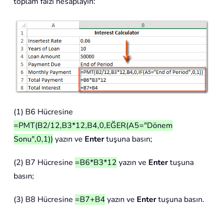
toplam faizi hesaplayın:
(1) B6 Hücresine
=PMT(B2/12,B3*12,B4,0,EĞER(A5="Dönem
Sonu",0,1))
yazın ve
Enter
tuşuna basın;
(2) B7 Hücresine
=B6*B3*12
yazın ve
Enter
tuşuna
basın;
(3) B8 Hücresine
=B7+B4
yazın ve
Enter
tuşuna basın.