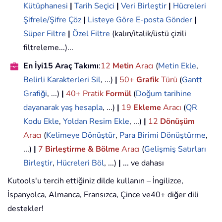
Kütüphanesi
|
Tarih Seçici
|
Veri Birleştir
|
Hücreleri
Şifrele/Şifre Çöz
|
Listeye Göre E-posta Gönder
|
Süper Filtre
|
Özel Filtre
(kalın/italik/üstü çizili
filtreleme...)...
En İyi15 Araç Takımı
:
12
Metin
Aracı
(
Metin Ekle
,
Belirli Karakterleri Sil
, ...)
|
50+
Grafik
Türü
(
Gantt
Grafiği
, ...)
|
40+ Pratik
Formül
(
Doğum tarihine
dayanarak yaş hesapla
, ...)
|
19
Ekleme
Aracı
(
QR
Kodu Ekle
,
Yoldan Resim Ekle
, ...)
|
12
Dönüşüm
Aracı
(
Kelimeye Dönüştür
,
Para Birimi Dönüştürme
,
...)
|
7
Birleştirme & Bölme
Aracı
(
Gelişmiş Satırları
Birleştir
,
Hücreleri Böl
, ...)
|
... ve dahası
Kutools'u tercih ettiğiniz dilde kullanın – İngilizce,
İspanyolca, Almanca, Fransızca, Çince ve40+ diğer dili
destekler!