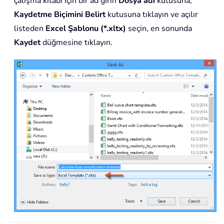
çalışma kitabı için bir ad girin
Dosya adı
kutusuna,
Kaydetme Biçimini Belirt
kutusuna tıklayın ve açılır
listeden
Excel Şablonu (*.xltx)
seçin, en sonunda
Kaydet
düğmesine tıklayın.