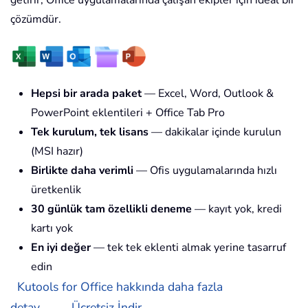
getirir; Office uygulamalarında çalışan ekipler için ideal bir
çözümdür.
Hepsi bir arada paket
— Excel, Word, Outlook &
PowerPoint eklentileri + Office Tab Pro
Tek kurulum, tek lisans
— dakikalar içinde kurulun
(MSI hazır)
Birlikte daha verimli
— Ofis uygulamalarında hızlı
üretkenlik
30 günlük tam özellikli deneme
— kayıt yok, kredi
kartı yok
En iyi değer
— tek tek eklenti almak yerine tasarruf
edin
Kutools for Office hakkında daha fazla
detay...
Ücretsiz İndir...