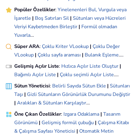
Popüler Özellikler
:
Yinelenenleri Bul, Vurgula veya
İşaretle
|
Boş Satırları Sil
|
Sütunları veya Hücreleri
Veriyi Kaybetmeden Birleştir
|
Formül olmadan
Yuvarla
...
Süper ARA
:
Çoklu Kriter VLookup
|
Çoklu Değer
VLookup
|
Çoklu sayfa araması
|
Bulanık Eşleme
....
Gelişmiş Açılır Liste
:
Hızlıca Açılır Liste Oluştur
|
Bağımlı Açılır Liste
|
Çoklu seçimli Açılır Liste
....
Sütun Yöneticisi
:
Belirli Sayıda Sütun Ekle
|
Sütunları
Taşı
|
Gizli Sütunların Görünürlük Durumunu Değiştir
|
Aralıkları & Sütunları Karşılaştır
...
Öne Çıkan Özellikler
:
Izgara Odaklama
|
Tasarım
Görünümü
|
Gelişmiş formül çubuğu
|
Çalışma Kitabı
& Çalışma Sayfası Yöneticisi
|
Otomatik Metin