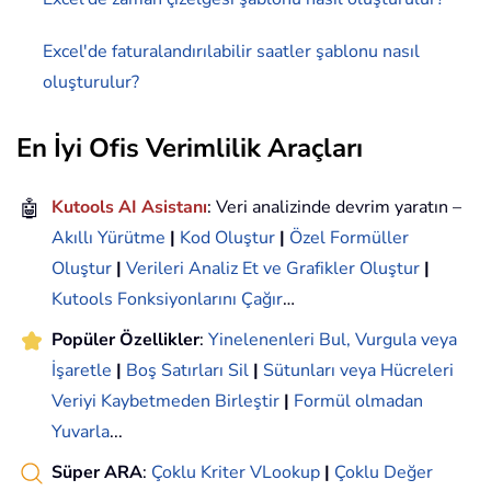
Excel'de faturalandırılabilir saatler şablonu nasıl
oluşturulur?
En İyi Ofis Verimlilik Araçları
🤖
Kutools AI Asistanı
: Veri analizinde devrim yaratın –
Akıllı Yürütme
|
Kod Oluştur
|
Özel Formüller
Oluştur
|
Verileri Analiz Et ve Grafikler Oluştur
|
Kutools Fonksiyonlarını Çağır
…
Popüler Özellikler
:
Yinelenenleri Bul, Vurgula veya
İşaretle
|
Boş Satırları Sil
|
Sütunları veya Hücreleri
Veriyi Kaybetmeden Birleştir
|
Formül olmadan
Yuvarla
...
Süper ARA
:
Çoklu Kriter VLookup
|
Çoklu Değer