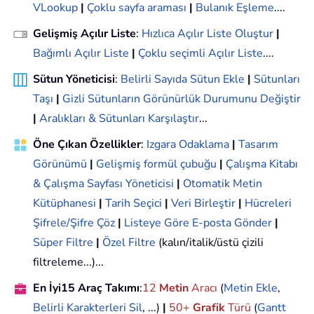
VLookup
|
Çoklu sayfa araması
|
Bulanık Eşleme
....
Gelişmiş Açılır Liste
:
Hızlıca Açılır Liste Oluştur
|
Bağımlı Açılır Liste
|
Çoklu seçimli Açılır Liste
....
Sütun Yöneticisi
:
Belirli Sayıda Sütun Ekle
|
Sütunları
Taşı
|
Gizli Sütunların Görünürlük Durumunu Değiştir
|
Aralıkları & Sütunları Karşılaştır
...
Öne Çıkan Özellikler
:
Izgara Odaklama
|
Tasarım
Görünümü
|
Gelişmiş formül çubuğu
|
Çalışma Kitabı
& Çalışma Sayfası Yöneticisi
|
Otomatik Metin
Kütüphanesi
|
Tarih Seçici
|
Veri Birleştir
|
Hücreleri
Şifrele/Şifre Çöz
|
Listeye Göre E-posta Gönder
|
Süper Filtre
|
Özel Filtre
(kalın/italik/üstü çizili
filtreleme...)...
En İyi15 Araç Takımı
:
12
Metin
Aracı
(
Metin Ekle
,
Belirli Karakterleri Sil
, ...)
|
50+
Grafik
Türü
(
Gantt