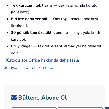
Tek kurulum, tek lisans
— dakikalar içinde kurulun
(MSI hazır)
Birlikte daha verimli
— Ofis uygulamalarında hızlı
üretkenlik
30 günlük tam özellikli deneme
— kayıt yok, kredi
kartı yok
En iyi değer
— tek tek eklenti almak yerine tasarruf
edin
Kutools for Office hakkında daha fazla
detay...
Ücretsiz İndir...
Bültene Abone Ol