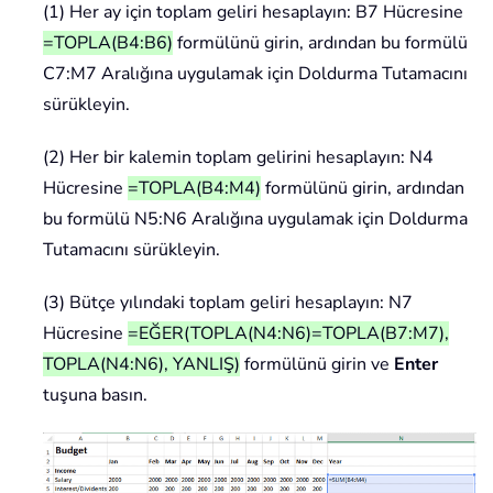
(1) Her ay için toplam geliri hesaplayın: B7 Hücresine
=TOPLA(B4:B6)
formülünü girin, ardından bu formülü
C7:M7 Aralığına uygulamak için Doldurma Tutamacını
sürükleyin.
(2) Her bir kalemin toplam gelirini hesaplayın: N4
Hücresine
=TOPLA(B4:M4)
formülünü girin, ardından
bu formülü N5:N6 Aralığına uygulamak için Doldurma
Tutamacını sürükleyin.
(3) Bütçe yılındaki toplam geliri hesaplayın: N7
Hücresine
=EĞER(TOPLA(N4:N6)=TOPLA(B7:M7),
TOPLA(N4:N6), YANLIŞ)
formülünü girin ve
Enter
tuşuna basın.