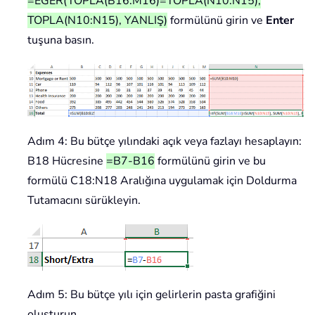
=EĞER(TOPLA(B16:M16)=TOPLA(N10:N15),
TOPLA(N10:N15), YANLIŞ)
formülünü girin ve
Enter
tuşuna basın.
Adım 4: Bu bütçe yılındaki açık veya fazlayı hesaplayın:
B18 Hücresine
=B7-B16
formülünü girin ve bu
formülü C18:N18 Aralığına uygulamak için Doldurma
Tutamacını sürükleyin.
Adım 5: Bu bütçe yılı için gelirlerin pasta grafiğini
oluşturun.