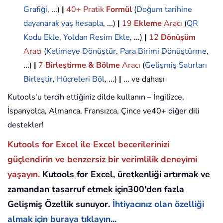
Grafiği
, ...)
|
40+ Pratik
Formül
(
Doğum tarihine
dayanarak yaş hesapla
, ...)
|
19
Ekleme
Aracı
(
QR
Kodu Ekle
,
Yoldan Resim Ekle
, ...)
|
12
Dönüşüm
Aracı
(
Kelimeye Dönüştür
,
Para Birimi Dönüştürme
,
...)
|
7
Birleştirme & Bölme
Aracı
(
Gelişmiş Satırları
Birleştir
,
Hücreleri Böl
, ...)
|
... ve dahası
Kutools'u tercih ettiğiniz dilde kullanın – İngilizce,
İspanyolca, Almanca, Fransızca, Çince ve40+ diğer dili
destekler!
Kutools for Excel ile Excel becerilerinizi
güçlendirin ve benzersiz bir verimlilik deneyimi
yaşayın.
Kutools for Excel, üretkenliği artırmak ve
zamandan tasarruf etmek için300'den fazla
Gelişmiş Özellik sunuyor.
İhtiyacınız olan özelliği
almak için buraya tıklayın...