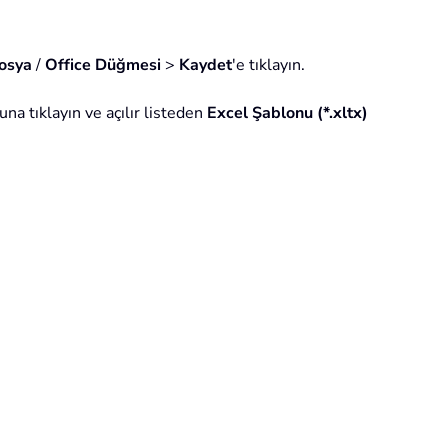
osya
/
Office Düğmesi
>
Kaydet
'e tıklayın.
na tıklayın ve açılır listeden
Excel Şablonu (*.xltx)