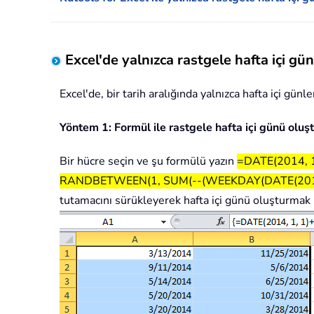
Excel'de yalnızca rastgele hafta içi gü
Excel'de, bir tarih aralığında yalnızca hafta içi gü
Yöntem 1: Formül ile rastgele hafta içi günü oluş
Bir hücre seçin ve şu formülü yazın
=DATE(2014, 1
RANDBETWEEN(1, SUM(--(WEEKDAY(DATE(2014, 
tutamacını sürükleyerek hafta içi günü oluşturmak i