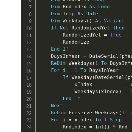
Dim
 RndIndex 
As
Long
Dim
 Temp 
As
Date
Dim
 Weekdays
(
)
As
Variant
If
Not
 RandomizedYet 
Then
		RandomizedYet 
=
True
		Randomize

End
If
	DaysInYear 
=
 DateSerial
(
pYe
ReDim
 Weekdays
(
1
To
 DaysInY
For
 i 
=
1
To
 DaysInYear

If
 Weekday
(
DateSerial
(
p
			xIndex           
=
 
			Weekdays
(
xIndex
)
=
 
End
If
Next
ReDim
 Preserve Weekdays
(
1
T
For
 i 
=
 xIndex 
To
1
Step
-
		RndIndex 
=
 Int
(
i 
*
 Rnd 