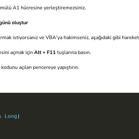
ormülü A1 hücresine yerleştiremezsiniz.
 günü oluştur
şturmak istiyorsanız ve VBA'ya hakimseniz, aşağıdaki gibi hareket 
sini açmak için
Alt + F11
tuşlarına basın.
A kodunu açılan pencereye yapıştırın.
s
Long
)