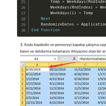
		Temp 
=
 Weekdays
(
RndInde
		Weekdays
(
RndIndex
)
=
 We
		Weekdays
(
i
)
=
 Temp

Next
	RandomizeDates 
=
 Applicatio
End
Function
3. Kodu kaydedin ve pencereyi kapatıp çalışma sayf
basın ve doldurma tutamacını ihtiyacınız olan bir a