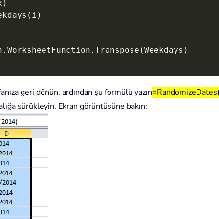
x
)
ekdays
(
i
)
n
.
WorksheetFunction
.
Transpose
(
Weekdays
)
anıza geri dönün, ardından şu formülü yazın
=RandomizeDates
ralığa sürükleyin. Ekran görüntüsüne bakın: