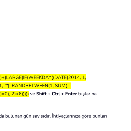
1)+(LARGE(IF(WEEKDAY((DATE(2014, 1,
1, ""), RANDBETWEEN(1, SUM(--
), 2)<6)))))
ve
Shift + Ctrl + Enter
tuşlarına
da bulunan gün sayısıdır. İhtiyaçlarınıza göre bunları