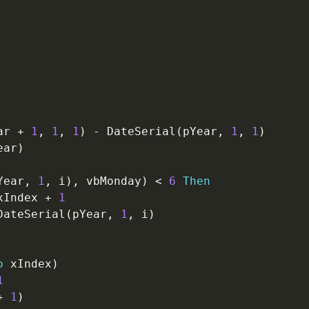
ar 
+
1
,
1
,
1
)
-
 DateSerial
(
pYear
,
1
,
1
)
ear
)
Year
,
1
,
 i
)
,
 vbMonday
)
<
6
Then
xIndex 
+
1
DateSerial
(
pYear
,
1
,
 i
)
o
 xIndex
)
1
+
1
)