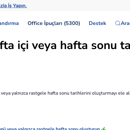
zla İş Yapın.
landırma
Office İpuçları (5300)
Destek
Ar
ta içi veya hafta sonu ta
 veya yalnızca rastgele hafta sonu tarihlerini oluşturmayı ele alm
günü veya yalnızca rastgele hafta sonu oluşturun