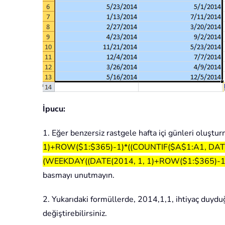
İpucu:
1. Eğer benzersiz rastgele hafta içi günleri oluştur
1)+ROW($1:$365)-1)*((COUNTIF($A$1:A1, DATE
(WEEKDAY((DATE(2014, 1, 1)+ROW($1:$365)-1)*
basmayı unutmayın.
2. Yukarıdaki formüllerde, 2014,1,1, ihtiyaç duyduğun
değiştirebilirsiniz.