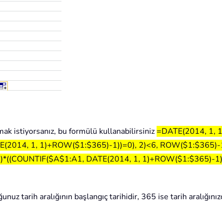
mak istiyorsanız, bu formülü kullanabilirsiniz
=DATE(2014, 1, 
(2014, 1, 1)+ROW($1:$365)-1))=0), 2)<6, ROW($1:$365)-
((COUNTIF($A$1:A1, DATE(2014, 1, 1)+ROW($1:$365)-1))=0
uz tarih aralığının başlangıç tarihidir, 365 ise tarih aralığınız