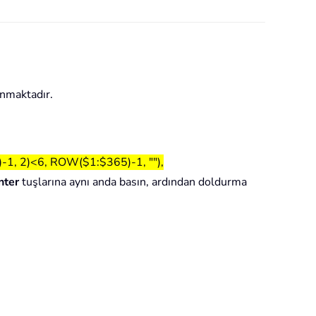
unmaktadır.
, 2)<6, ROW($1:$365)-1, ""),
nter
tuşlarına aynı anda basın, ardından doldurma