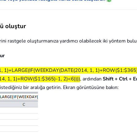
nü oluştur
nlerini rastgele oluşturmanıza yardımcı olabilecek iki yöntem bul
tur
, 1)+LARGE(IF(WEEKDAY(DATE(2014, 1, 1)+ROW($1:$365)-1
1, 1)+ROW($1:$365)-1, 2)<6))))
, ardından
Shift + Ctrl + E
stediğiniz bir aralığa getirin. Ekran görüntüsüne bakın: