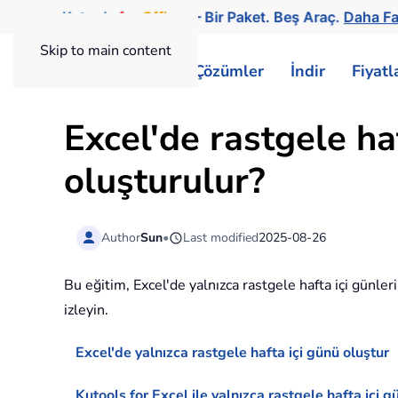
Kutools
for
Office
— Bir Paket. Beş Araç.
Daha Fa
Skip to main content
ExtendOffice
Çözümler
İndir
Fiyat
Excel'de rastgele haf
oluşturulur?
Author
Sun
•
Last modified
2025-08-26
Bu eğitim, Excel'de yalnızca rastgele hafta içi günleri
izleyin.
Excel'de yalnızca rastgele hafta içi günü oluştur
Kutools for Excel ile yalnızca rastgele hafta içi 