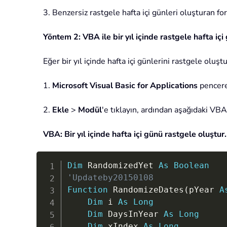
3. Benzersiz rastgele hafta içi günleri oluşturan f
Yöntem 2: VBA ile bir yıl içinde rastgele hafta içi
Eğer bir yıl içinde hafta içi günlerini rastgele olu
1.
Microsoft Visual Basic for Applications
pencere
2.
Ekle
>
Modül
'e tıklayın, ardından aşağıdaki VB
VBA: Bir yıl içinde hafta içi günü rastgele oluştur.
Dim
 RandomizedYet 
As
Boolean
'Updateby20150108
Function
 RandomizeDates
(
pYear 
A
Dim
 i 
As
Long
Dim
 DaysInYear 
As
Long
Dim
 xIndex 
As
Long