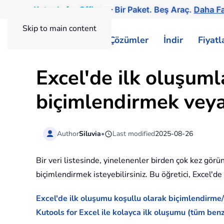
Kutools
for
Office
— Bir Paket. Beş Araç.
Daha Fa
Skip to main content
ExtendOffice
Çözümler
İndir
Fiyat
Excel'de ilk oluşuml
biçimlendirmek veya
Author
Siluvia
•
Last modified
2025-08-26
Bir veri listesinde, yinelenenler birden çok kez görü
biçimlendirmek isteyebilirsiniz. Bu öğretici, Excel'
Excel'de ilk oluşumu koşullu olarak biçimlendirm
Kutools for Excel ile kolayca ilk oluşumu (tüm benz