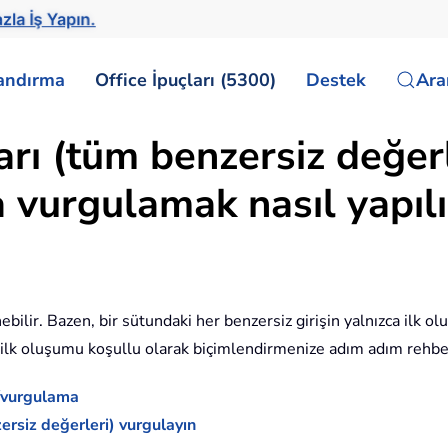
zla İş Yapın.
landırma
Office İpuçları (5300)
Destek
Ar
arı (tüm benzersiz değer
 vurgulamak nasıl yapılı
nebilir. Bazen, bir sütundaki her benzersiz girişin yalnızca ilk
de ilk oluşumu koşullu olarak biçimlendirmenize adım adım rehber
e/vurgulama
ersiz değerleri) vurgulayın