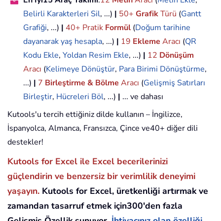
En İyi15 Araç Takımı
:
12
Metin
Aracı
(
Metin Ekle
,
Belirli Karakterleri Sil
, ...)
|
50+
Grafik
Türü
(
Gantt
Grafiği
, ...)
|
40+ Pratik
Formül
(
Doğum tarihine
dayanarak yaş hesapla
, ...)
|
19
Ekleme
Aracı
(
QR
Kodu Ekle
,
Yoldan Resim Ekle
, ...)
|
12
Dönüşüm
Aracı
(
Kelimeye Dönüştür
,
Para Birimi Dönüştürme
,
...)
|
7
Birleştirme & Bölme
Aracı
(
Gelişmiş Satırları
Birleştir
,
Hücreleri Böl
, ...)
|
... ve dahası
Kutools'u tercih ettiğiniz dilde kullanın – İngilizce,
İspanyolca, Almanca, Fransızca, Çince ve40+ diğer dili
destekler!
Kutools for Excel ile Excel becerilerinizi
güçlendirin ve benzersiz bir verimlilik deneyimi
yaşayın.
Kutools for Excel, üretkenliği artırmak ve
zamandan tasarruf etmek için300'den fazla
Gelişmiş Özellik sunuyor.
İhtiyacınız olan özelliği