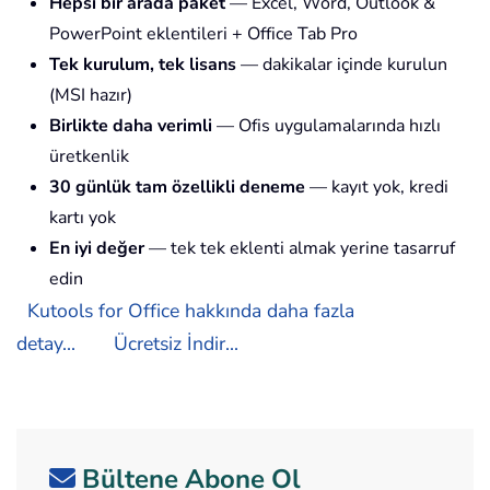
Hepsi bir arada paket
— Excel, Word, Outlook &
PowerPoint eklentileri + Office Tab Pro
Tek kurulum, tek lisans
— dakikalar içinde kurulun
(MSI hazır)
Birlikte daha verimli
— Ofis uygulamalarında hızlı
üretkenlik
30 günlük tam özellikli deneme
— kayıt yok, kredi
kartı yok
En iyi değer
— tek tek eklenti almak yerine tasarruf
edin
Kutools for Office hakkında daha fazla
detay...
Ücretsiz İndir...
Bültene Abone Ol