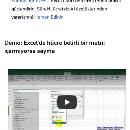
Kutools for Excel
- Excel'i 300'den fazla temel araçla
güçlendirin. Sürekli ücretsiz AI özelliklerinden
yararlanın!
Hemen Edinin
Demo: Excel'de hücre belirli bir metni
içermiyorsa sayma
Play