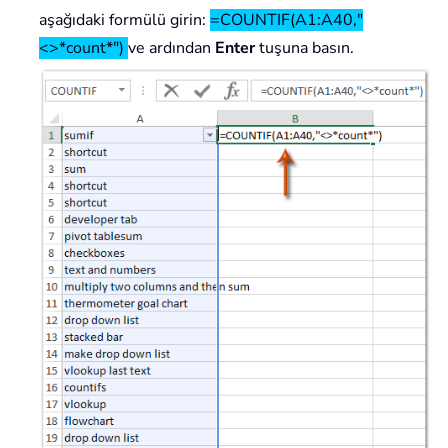
aşağıdaki formülü girin:
=COUNTIF(A1:A40,"
<>*count*")
ve ardından
Enter
tuşuna basın.