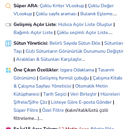
Süper ARA
:
Çoklu Kriter VLookup
|
Çoklu Değer
VLookup
|
Çoklu sayfa araması
|
Bulanık Eşleme
....
Gelişmiş Açılır Liste
:
Hızlıca Açılır Liste Oluştur
|
Bağımlı Açılır Liste
|
Çoklu seçimli Açılır Liste
....
Sütun Yöneticisi
:
Belirli Sayıda Sütun Ekle
|
Sütunları
Taşı
|
Gizli Sütunların Görünürlük Durumunu Değiştir
|
Aralıkları & Sütunları Karşılaştır
...
Öne Çıkan Özellikler
:
Izgara Odaklama
|
Tasarım
Görünümü
|
Gelişmiş formül çubuğu
|
Çalışma Kitabı
& Çalışma Sayfası Yöneticisi
|
Otomatik Metin
Kütüphanesi
|
Tarih Seçici
|
Veri Birleştir
|
Hücreleri
Şifrele/Şifre Çöz
|
Listeye Göre E-posta Gönder
|
Süper Filtre
|
Özel Filtre
(kalın/italik/üstü çizili
filtreleme...)...