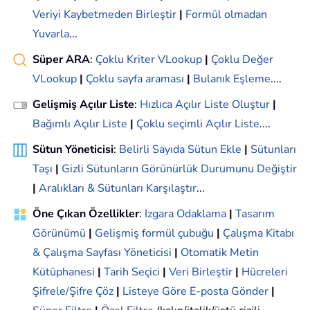
Veriyi Kaybetmeden Birleştir
|
Formül olmadan
Yuvarla
...
Süper ARA
:
Çoklu Kriter VLookup
|
Çoklu Değer
VLookup
|
Çoklu sayfa araması
|
Bulanık Eşleme
....
Gelişmiş Açılır Liste
:
Hızlıca Açılır Liste Oluştur
|
Bağımlı Açılır Liste
|
Çoklu seçimli Açılır Liste
....
Sütun Yöneticisi
:
Belirli Sayıda Sütun Ekle
|
Sütunları
Taşı
|
Gizli Sütunların Görünürlük Durumunu Değiştir
|
Aralıkları & Sütunları Karşılaştır
...
Öne Çıkan Özellikler
:
Izgara Odaklama
|
Tasarım
Görünümü
|
Gelişmiş formül çubuğu
|
Çalışma Kitabı
& Çalışma Sayfası Yöneticisi
|
Otomatik Metin
Kütüphanesi
|
Tarih Seçici
|
Veri Birleştir
|
Hücreleri
Şifrele/Şifre Çöz
|
Listeye Göre E-posta Gönder
|