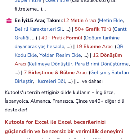
Süper Filtre
|
Özel Filtre
(kalın/italik/üstü çizili
filtreleme...)...
En İyi15 Araç Takımı
:
12
Metin
Aracı
(
Metin Ekle
,
Belirli Karakterleri Sil
, ...)
|
50+
Grafik
Türü
(
Gantt
Grafiği
, ...)
|
40+ Pratik
Formül
(
Doğum tarihine
dayanarak yaş hesapla
, ...)
|
19
Ekleme
Aracı
(
QR
Kodu Ekle
,
Yoldan Resim Ekle
, ...)
|
12
Dönüşüm
Aracı
(
Kelimeye Dönüştür
,
Para Birimi Dönüştürme
,
...)
|
7
Birleştirme & Bölme
Aracı
(
Gelişmiş Satırları
Birleştir
,
Hücreleri Böl
, ...)
|
... ve dahası
Kutools'u tercih ettiğiniz dilde kullanın – İngilizce,
İspanyolca, Almanca, Fransızca, Çince ve40+ diğer dili
destekler!
Kutools for Excel ile Excel becerilerinizi
güçlendirin ve benzersiz bir verimlilik deneyimi