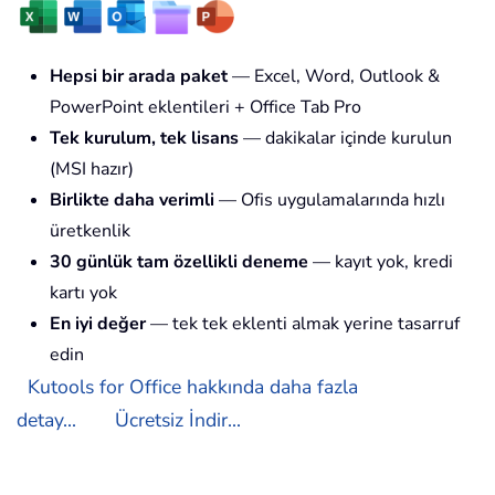
Hepsi bir arada paket
— Excel, Word, Outlook &
PowerPoint eklentileri + Office Tab Pro
Tek kurulum, tek lisans
— dakikalar içinde kurulun
(MSI hazır)
Birlikte daha verimli
— Ofis uygulamalarında hızlı
üretkenlik
30 günlük tam özellikli deneme
— kayıt yok, kredi
kartı yok
En iyi değer
— tek tek eklenti almak yerine tasarruf
edin
Kutools for Office hakkında daha fazla
detay...
Ücretsiz İndir...