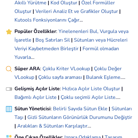
Akıllı Yürütme
|
Kod Oluştur
|
Özel Formüller
Oluştur
|
Verileri Analiz Et ve Grafikler Oluştur
|
Kutools Fonksiyonlarını Çağır
…
Popüler Özellikler
:
Yinelenenleri Bul, Vurgula veya
İşaretle
|
Boş Satırları Sil
|
Sütunları veya Hücreleri
Veriyi Kaybetmeden Birleştir
|
Formül olmadan
Yuvarla
...
Süper ARA
:
Çoklu Kriter VLookup
|
Çoklu Değer
VLookup
|
Çoklu sayfa araması
|
Bulanık Eşleme
....
Gelişmiş Açılır Liste
:
Hızlıca Açılır Liste Oluştur
|
Bağımlı Açılır Liste
|
Çoklu seçimli Açılır Liste
....
Sütun Yöneticisi
:
Belirli Sayıda Sütun Ekle
|
Sütunları
Taşı
|
Gizli Sütunların Görünürlük Durumunu Değiştir
|
Aralıkları & Sütunları Karşılaştır
...
Öne Çıkan Özellikler
:
Izgara Odaklama
|
Tasarım