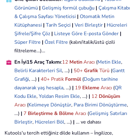
Görünümü
|
Gelişmiş formül çubuğu
|
Çalışma Kitabı
& Çalışma Sayfası Yöneticisi
|
Otomatik Metin
Kütüphanesi
|
Tarih Seçici
|
Veri Birleştir
|
Hücreleri
Şifrele/Şifre Çöz
|
Listeye Göre E-posta Gönder
|
Süper Filtre
|
Özel Filtre
(kalın/italik/üstü çizili
filtreleme...)...
En İyi15 Araç Takımı
:
12
Metin
Aracı
(
Metin Ekle
,
Belirli Karakterleri Sil
, ...)
|
50+
Grafik
Türü
(
Gantt
Grafiği
, ...)
|
40+ Pratik
Formül
(
Doğum tarihine
dayanarak yaş hesapla
, ...)
|
19
Ekleme
Aracı
(
QR
Kodu Ekle
,
Yoldan Resim Ekle
, ...)
|
12
Dönüşüm
Aracı
(
Kelimeye Dönüştür
,
Para Birimi Dönüştürme
,
...)
|
7
Birleştirme & Bölme
Aracı
(
Gelişmiş Satırları
Birleştir
,
Hücreleri Böl
, ...)
|
... ve dahası
Kutools'u tercih ettiğiniz dilde kullanın – İngilizce,