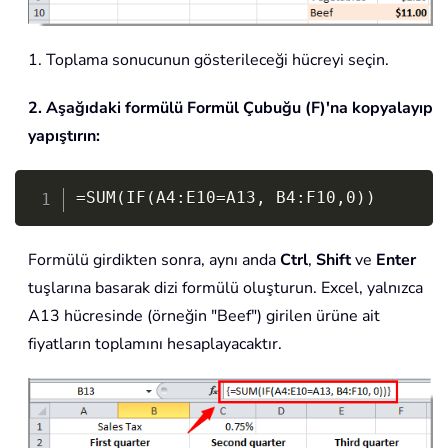
1. Toplama sonucunun gösterileceği hücreyi seçin.
2. Aşağıdaki formülü Formül Çubuğu (F)'na kopyalayıp
yapıştırın:
Copy
=SUM(IF(A4:E10=A13, B4:F10,0))
Formülü girdikten sonra, aynı anda
Ctrl
,
Shift
ve
Enter
tuşlarına basarak dizi formülü oluşturun. Excel, yalnızca
A13 hücresinde (örneğin "Beef") girilen ürüne ait
fiyatların toplamını hesaplayacaktır.