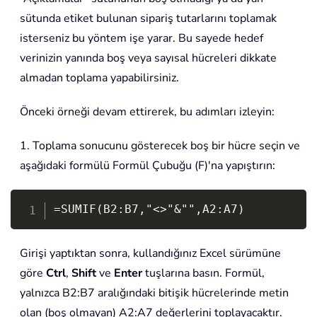
sütunda etiket bulunan sipariş tutarlarını toplamak
isterseniz bu yöntem işe yarar. Bu sayede hedef
verinizin yanında boş veya sayısal hücreleri dikkate
almadan toplama yapabilirsiniz.
Önceki örneği devam ettirerek, bu adımları izleyin:
1. Toplama sonucunu gösterecek boş bir hücre seçin ve
aşağıdaki formülü Formül Çubuğu (F)'na yapıştırın:
Copy
=SUMIF(B2:B7,"<>"&"",A2:A7)
Girişi yaptıktan sonra, kullandığınız Excel sürümüne
göre
Ctrl
,
Shift
ve
Enter
tuşlarına basın. Formül,
yalnızca B2:B7 aralığındaki bitişik hücrelerinde metin
olan (boş olmayan) A2:A7 değerlerini toplayacaktır.