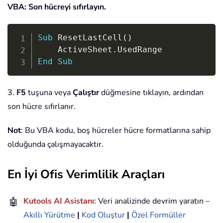
VBA: Son hücreyi sıfırlayın.
Copy
Sub
 ResetLastCell
(
)
	ActiveSheet
.
End
Sub
3.
F5
tuşuna veya
Çalıştır
düğmesine tıklayın, ardından
son hücre sıfırlanır.
Not
: Bu VBA kodu, boş hücreler hücre formatlarına sahip
olduğunda çalışmayacaktır.
En İyi Ofis Verimlilik Araçları
🤖
Kutools AI Asistanı
: Veri analizinde devrim yaratın –
Akıllı Yürütme
|
Kod Oluştur
|
Özel Formüller