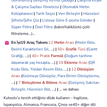
Görünümü
|
Gelişmiş formül çubuğu
|
Çalışma Kitabı
& Çalışma Sayfası Yöneticisi
|
Otomatik Metin
Kütüphanesi
|
Tarih Seçici
|
Veri Birleştir
|
Hücreleri
Şifrele/Şifre Çöz
|
Listeye Göre E-posta Gönder
|
Süper Filtre
|
Özel Filtre
(kalın/italik/üstü çizili
filtreleme...)...
En İyi15 Araç Takımı
:
12
Metin
Aracı
(
Metin Ekle
,
Belirli Karakterleri Sil
, ...)
|
50+
Grafik
Türü
(
Gantt
Grafiği
, ...)
|
40+ Pratik
Formül
(
Doğum tarihine
dayanarak yaş hesapla
, ...)
|
19
Ekleme
Aracı
(
QR
Kodu Ekle
,
Yoldan Resim Ekle
, ...)
|
12
Dönüşüm
Aracı
(
Kelimeye Dönüştür
,
Para Birimi Dönüştürme
,
...)
|
7
Birleştirme & Bölme
Aracı
(
Gelişmiş Satırları
Birleştir
,
Hücreleri Böl
, ...)
|
... ve dahası
Kutools'u tercih ettiğiniz dilde kullanın – İngilizce,
İspanyolca, Almanca, Fransızca, Çince ve40+ diğer dili