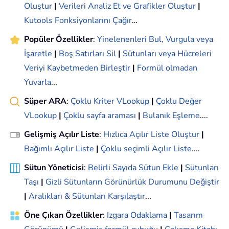
Oluştur
|
Verileri Analiz Et ve Grafikler Oluştur
|
Kutools Fonksiyonlarını Çağır
…
Popüler Özellikler
:
Yinelenenleri Bul, Vurgula veya
İşaretle
|
Boş Satırları Sil
|
Sütunları veya Hücreleri
Veriyi Kaybetmeden Birleştir
|
Formül olmadan
Yuvarla
...
Süper ARA
:
Çoklu Kriter VLookup
|
Çoklu Değer
VLookup
|
Çoklu sayfa araması
|
Bulanık Eşleme
....
Gelişmiş Açılır Liste
:
Hızlıca Açılır Liste Oluştur
|
Bağımlı Açılır Liste
|
Çoklu seçimli Açılır Liste
....
Sütun Yöneticisi
:
Belirli Sayıda Sütun Ekle
|
Sütunları
Taşı
|
Gizli Sütunların Görünürlük Durumunu Değiştir
|
Aralıkları & Sütunları Karşılaştır
...
Öne Çıkan Özellikler
:
Izgara Odaklama
|
Tasarım