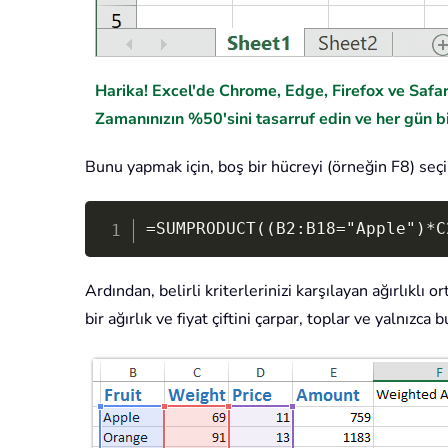
Harika! Excel'de Chrome, Edge, Firefox ve Safari
Zamanınızın %50'sini tasarruf edin ve her gün bi
Bunu yapmak için, boş bir hücreyi (örneğin F8) seçi
=SUMPRODUCT((B2:B18="Apple")*C
Ardından, belirli kriterlerinizi karşılayan ağırlıklı
bir ağırlık ve fiyat çiftini çarpar, toplar ve yalnızca