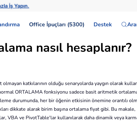
zla İş Yapın.
landırma
Office İpuçları (5300)
Destek
Ar
rtalama nasıl hesaplanır?
t olmayan katkılarının olduğu senaryolarda yaygın olarak kullanıl
eki normal ORTALAMA fonksiyonu sadece basit aritmetik ortalama
tçeleme durumunda, her bir öğenin etkisinin önemine orantılı ol
kları dikkate alarak birim başına ortalama fiyat gibi. Bu makale,
alar, VBA ve PivotTable'lar kullanılarak daha dinamik veya karma