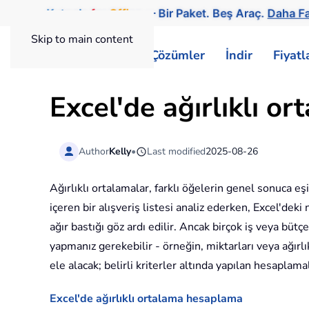
Kutools
for
Office
— Bir Paket. Beş Araç.
Daha Fa
Skip to main content
ExtendOffice
Çözümler
İndir
Fiyat
Excel'de ağırlıklı o
Author
Kelly
•
Last modified
2025-08-26
Ağırlıklı ortalamalar, farklı öğelerin genel sonuca eşi
içeren bir alışveriş listesi analiz ederken, Excel'd
ağır bastığı göz ardı edilir. Ancak birçok iş veya bü
yapmanız gerekebilir - örneğin, miktarları veya ağırlı
ele alacak; belirli kriterler altında yapılan hesaplam
Excel'de ağırlıklı ortalama hesaplama