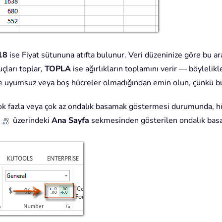
18
ise Fiyat sütununa atıfta bulunur. Veri düzeninize göre bu aral
uçları toplar,
TOPLA
ise ağırlıkların toplamını verir — böylelikl
zde uyumsuz veya boş hücreler olmadığından emin olun, çünkü b
 çok fazla veya çok az ondalık basamak göstermesi durumunda, h
n
üzerindeki
Ana Sayfa
sekmesinden gösterilen ondalık basam