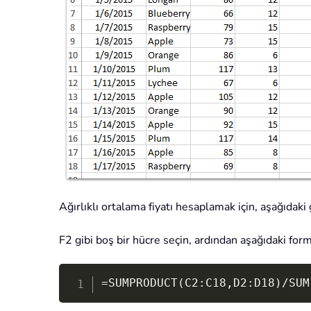
Ağırlıklı ortalama fiyatı hesaplamak için, aşağıdaki 
F2 gibi boş bir hücre seçin, ardından aşağıdaki form
=SUMPRODUCT(C2:C18,D2:D18)/SUM