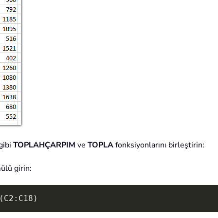
gibi
TOPLAHÇARPIM
ve
TOPLA
fonksiyonlarını birleştirin:
ülü girin:
(C2:C18)