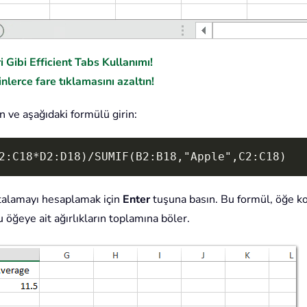
 Gibi Efficient Tabs Kullanımı!
nlerce fare tıklamasını azaltın!
n ve aşağıdaki formülü girin:
2:C18*D2:D18)/SUMIF(B2:B18,"Apple",C2:C18)
 ortalamayı hesaplamak için
Enter
tuşuna basın. Bu formül, öğe k
 bu öğeye ait ağırlıkların toplamına böler.