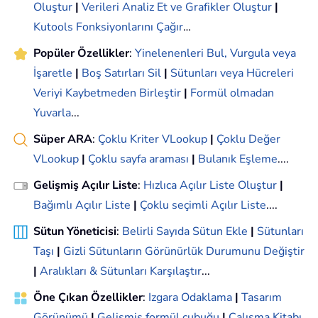
Oluştur
|
Verileri Analiz Et ve Grafikler Oluştur
|
Kutools Fonksiyonlarını Çağır
…
Popüler Özellikler
:
Yinelenenleri Bul, Vurgula veya
İşaretle
|
Boş Satırları Sil
|
Sütunları veya Hücreleri
Veriyi Kaybetmeden Birleştir
|
Formül olmadan
Yuvarla
...
Süper ARA
:
Çoklu Kriter VLookup
|
Çoklu Değer
VLookup
|
Çoklu sayfa araması
|
Bulanık Eşleme
....
Gelişmiş Açılır Liste
:
Hızlıca Açılır Liste Oluştur
|
Bağımlı Açılır Liste
|
Çoklu seçimli Açılır Liste
....
Sütun Yöneticisi
:
Belirli Sayıda Sütun Ekle
|
Sütunları
Taşı
|
Gizli Sütunların Görünürlük Durumunu Değiştir
|
Aralıkları & Sütunları Karşılaştır
...
Öne Çıkan Özellikler
:
Izgara Odaklama
|
Tasarım
Görünümü
|
Gelişmiş formül çubuğu
|
Çalışma Kitabı