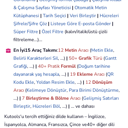
& Çalışma Sayfası Yöneticisi
|
Otomatik Metin
Kütüphanesi
|
Tarih Seçici
|
Veri Birleştir
|
Hücreleri
Şifrele/Şifre Çöz
|
Listeye Göre E-posta Gönder
|
Süper Filtre
|
Özel Filtre
(kalın/italik/üstü çizili
filtreleme...)...
En İyi15 Araç Takımı
:
12
Metin
Aracı
(
Metin Ekle
,
Belirli Karakterleri Sil
, ...)
|
50+
Grafik
Türü
(
Gantt
Grafiği
, ...)
|
40+ Pratik
Formül
(
Doğum tarihine
dayanarak yaş hesapla
, ...)
|
19
Ekleme
Aracı
(
QR
Kodu Ekle
,
Yoldan Resim Ekle
, ...)
|
12
Dönüşüm
Aracı
(
Kelimeye Dönüştür
,
Para Birimi Dönüştürme
,
...)
|
7
Birleştirme & Bölme
Aracı
(
Gelişmiş Satırları
Birleştir
,
Hücreleri Böl
, ...)
|
... ve dahası
Kutools'u tercih ettiğiniz dilde kullanın – İngilizce,
İspanyolca, Almanca, Fransızca, Çince ve40+ diğer dili