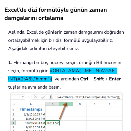
Excel'de dizi formülüyle günün zaman
damgalarını ortalama
Aslında, Excel'de günlerin zaman damgalarını doğrudan
ortalayabilmek için bir dizi formülü uygulayabiliriz.
Aşağıdaki adımları izleyebilirsiniz:
1
. Herhangi bir boş hücreyi seçin, örneğin B4 hücresini
seçin, formülü girin
=ORTALAMA(--METİN(A2:A6-
INT(A2:A6),"h:mm"))
, ve ardından
Ctrl
+
Shift
+
Enter
tuşlarına aynı anda basın.