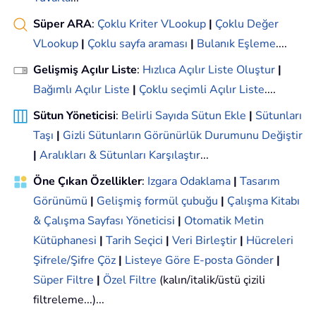
Süper ARA
:
Çoklu Kriter VLookup
|
Çoklu Değer
VLookup
|
Çoklu sayfa araması
|
Bulanık Eşleme
....
Gelişmiş Açılır Liste
:
Hızlıca Açılır Liste Oluştur
|
Bağımlı Açılır Liste
|
Çoklu seçimli Açılır Liste
....
Sütun Yöneticisi
:
Belirli Sayıda Sütun Ekle
|
Sütunları
Taşı
|
Gizli Sütunların Görünürlük Durumunu Değiştir
|
Aralıkları & Sütunları Karşılaştır
...
Öne Çıkan Özellikler
:
Izgara Odaklama
|
Tasarım
Görünümü
|
Gelişmiş formül çubuğu
|
Çalışma Kitabı
& Çalışma Sayfası Yöneticisi
|
Otomatik Metin
Kütüphanesi
|
Tarih Seçici
|
Veri Birleştir
|
Hücreleri
Şifrele/Şifre Çöz
|
Listeye Göre E-posta Gönder
|
Süper Filtre
|
Özel Filtre
(kalın/italik/üstü çizili
filtreleme...)...