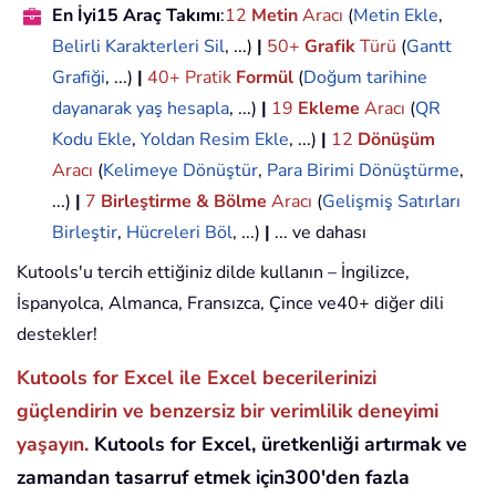
En İyi15 Araç Takımı
:
12
Metin
Aracı
(
Metin Ekle
,
Belirli Karakterleri Sil
, ...)
|
50+
Grafik
Türü
(
Gantt
Grafiği
, ...)
|
40+ Pratik
Formül
(
Doğum tarihine
dayanarak yaş hesapla
, ...)
|
19
Ekleme
Aracı
(
QR
Kodu Ekle
,
Yoldan Resim Ekle
, ...)
|
12
Dönüşüm
Aracı
(
Kelimeye Dönüştür
,
Para Birimi Dönüştürme
,
...)
|
7
Birleştirme & Bölme
Aracı
(
Gelişmiş Satırları
Birleştir
,
Hücreleri Böl
, ...)
|
... ve dahası
Kutools'u tercih ettiğiniz dilde kullanın – İngilizce,
İspanyolca, Almanca, Fransızca, Çince ve40+ diğer dili
destekler!
Kutools for Excel ile Excel becerilerinizi
güçlendirin ve benzersiz bir verimlilik deneyimi
yaşayın.
Kutools for Excel, üretkenliği artırmak ve
zamandan tasarruf etmek için300'den fazla