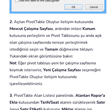
2
. Açılan PivotTable Oluştur iletişim kutusunda
Mevcut Çalışma Sayfası
, ardından imleci
Konum
kutusuna yerleştirin ve Pivot Tablosunu şu anda açık
olan çalışma sayfasında nereye yerleştirmek
istediğinizi seçin ve
Tamam
düğmesine tıklayın.
Yukarıdaki ekran görüntüsüne bakın:
Not
: Eğer pivot tabloyu yeni bir çalışma sayfasına
koymak isterseniz,
Yeni Çalışma Sayfası
seçeneğini
PivotTable Oluştur iletişim kutusunda
işaretleyebilirsiniz.
3
. PivotTable Alan Listesi panelinde,
Alanları Rapor'a
Ekle
kutusundan
Tarih/Saat
alanını sürükleyerek
Satır
(veya
Satır Etiketi
) kutusuna,
Miktar
alanını ise