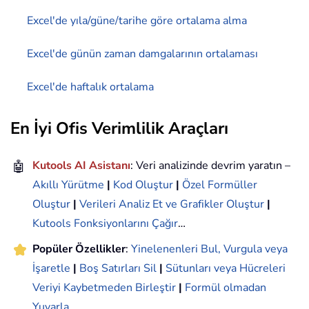
Excel'de yıla/güne/tarihe göre ortalama alma
Excel'de günün zaman damgalarının ortalaması
Excel'de haftalık ortalama
En İyi Ofis Verimlilik Araçları
🤖
Kutools AI Asistanı
: Veri analizinde devrim yaratın –
Akıllı Yürütme
|
Kod Oluştur
|
Özel Formüller
Oluştur
|
Verileri Analiz Et ve Grafikler Oluştur
|
Kutools Fonksiyonlarını Çağır
…
Popüler Özellikler
:
Yinelenenleri Bul, Vurgula veya
İşaretle
|
Boş Satırları Sil
|
Sütunları veya Hücreleri
Veriyi Kaybetmeden Birleştir
|
Formül olmadan
Yuvarla
...