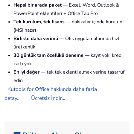
Hepsi bir arada paket
— Excel, Word, Outlook &
PowerPoint eklentileri + Office Tab Pro
Tek kurulum, tek lisans
— dakikalar içinde kurulun
(MSI hazır)
Birlikte daha verimli
— Ofis uygulamalarında hızlı
üretkenlik
30 günlük tam özellikli deneme
— kayıt yok, kredi
kartı yok
En iyi değer
— tek tek eklenti almak yerine tasarruf
edin
Kutools for Office hakkında daha fazla
detay...
Ücretsiz İndir...