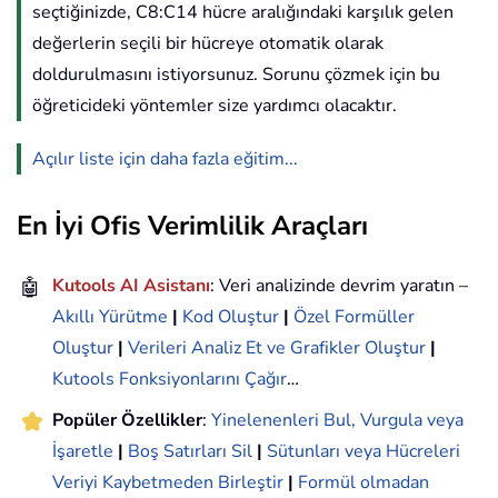
seçtiğinizde, C8:C14 hücre aralığındaki karşılık gelen
değerlerin seçili bir hücreye otomatik olarak
doldurulmasını istiyorsunuz. Sorunu çözmek için bu
öğreticideki yöntemler size yardımcı olacaktır.
Açılır liste için daha fazla eğitim...
En İyi Ofis Verimlilik Araçları
🤖
Kutools AI Asistanı
: Veri analizinde devrim yaratın –
Akıllı Yürütme
|
Kod Oluştur
|
Özel Formüller
Oluştur
|
Verileri Analiz Et ve Grafikler Oluştur
|
Kutools Fonksiyonlarını Çağır
…
Popüler Özellikler
:
Yinelenenleri Bul, Vurgula veya
İşaretle
|
Boş Satırları Sil
|
Sütunları veya Hücreleri
Veriyi Kaybetmeden Birleştir
|
Formül olmadan