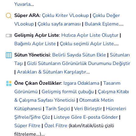
Yuvarla
...
Süper ARA
:
Çoklu Kriter VLookup
|
Çoklu Değer
VLookup
|
Çoklu sayfa araması
|
Bulanık Eşleme
....
Gelişmiş Açılır Liste
:
Hızlıca Açılır Liste Oluştur
|
Bağımlı Açılır Liste
|
Çoklu seçimli Açılır Liste
....
Sütun Yöneticisi
:
Belirli Sayıda Sütun Ekle
|
Sütunları
Taşı
|
Gizli Sütunların Görünürlük Durumunu Değiştir
|
Aralıkları & Sütunları Karşılaştır
...
Öne Çıkan Özellikler
:
Izgara Odaklama
|
Tasarım
Görünümü
|
Gelişmiş formül çubuğu
|
Çalışma Kitabı
& Çalışma Sayfası Yöneticisi
|
Otomatik Metin
Kütüphanesi
|
Tarih Seçici
|
Veri Birleştir
|
Hücreleri
Şifrele/Şifre Çöz
|
Listeye Göre E-posta Gönder
|
Süper Filtre
|
Özel Filtre
(kalın/italik/üstü çizili
filtreleme...)...