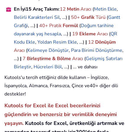
En İyi15 Araç Takımı
:
12
Metin
Aracı
(
Metin Ekle
,
Belirli Karakterleri Sil
, ...)
|
50+
Grafik
Türü
(
Gantt
Grafiği
, ...)
|
40+ Pratik
Formül
(
Doğum tarihine
dayanarak yaş hesapla
, ...)
|
19
Ekleme
Aracı
(
QR
Kodu Ekle
,
Yoldan Resim Ekle
, ...)
|
12
Dönüşüm
Aracı
(
Kelimeye Dönüştür
,
Para Birimi Dönüştürme
,
...)
|
7
Birleştirme & Bölme
Aracı
(
Gelişmiş Satırları
Birleştir
,
Hücreleri Böl
, ...)
|
... ve dahası
Kutools'u tercih ettiğiniz dilde kullanın – İngilizce,
İspanyolca, Almanca, Fransızca, Çince ve40+ diğer dili
destekler!
Kutools for Excel ile Excel becerilerinizi
güçlendirin ve benzersiz bir verimlilik deneyimi
yaşayın.
Kutools for Excel, üretkenliği artırmak ve
zamandan tasarruf etmek için300'den fazla