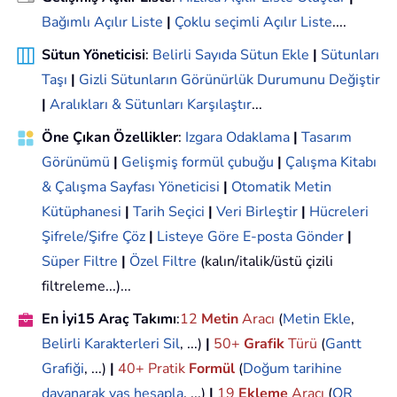
Bağımlı Açılır Liste
|
Çoklu seçimli Açılır Liste
....
Sütun Yöneticisi
:
Belirli Sayıda Sütun Ekle
|
Sütunları
Taşı
|
Gizli Sütunların Görünürlük Durumunu Değiştir
|
Aralıkları & Sütunları Karşılaştır
...
Öne Çıkan Özellikler
:
Izgara Odaklama
|
Tasarım
Görünümü
|
Gelişmiş formül çubuğu
|
Çalışma Kitabı
& Çalışma Sayfası Yöneticisi
|
Otomatik Metin
Kütüphanesi
|
Tarih Seçici
|
Veri Birleştir
|
Hücreleri
Şifrele/Şifre Çöz
|
Listeye Göre E-posta Gönder
|
Süper Filtre
|
Özel Filtre
(kalın/italik/üstü çizili
filtreleme...)...
En İyi15 Araç Takımı
:
12
Metin
Aracı
(
Metin Ekle
,
Belirli Karakterleri Sil
, ...)
|
50+
Grafik
Türü
(
Gantt
Grafiği
, ...)
|
40+ Pratik
Formül
(
Doğum tarihine
dayanarak yaş hesapla
, ...)
|
19
Ekleme
Aracı
(
QR