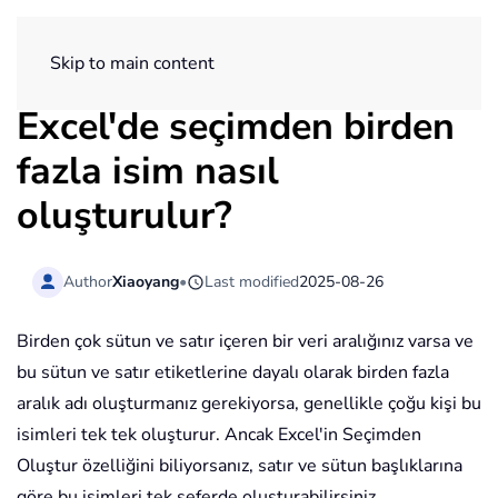
ExtendOffice
Skip to main content
Excel'de seçimden birden
fazla isim nasıl
oluşturulur?
Author
Xiaoyang
•
Last modified
2025-08-26
Birden çok sütun ve satır içeren bir veri aralığınız varsa ve
bu sütun ve satır etiketlerine dayalı olarak birden fazla
aralık adı oluşturmanız gerekiyorsa, genellikle çoğu kişi bu
isimleri tek tek oluşturur. Ancak Excel'in Seçimden
Oluştur özelliğini biliyorsanız, satır ve sütun başlıklarına
göre bu isimleri tek seferde oluşturabilirsiniz.