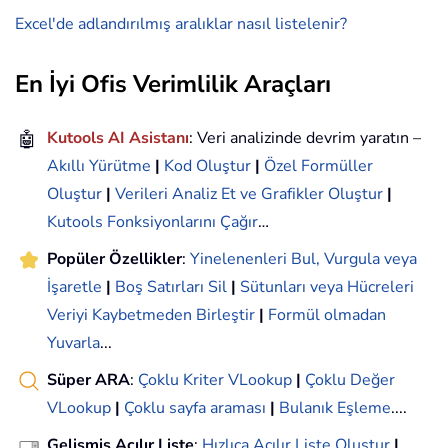
Excel'de adlandırılmış aralıklar nasıl listelenir?
En İyi Ofis Verimlilik Araçları
🤖
Kutools AI Asistanı
: Veri analizinde devrim yaratın –
Akıllı Yürütme
|
Kod Oluştur
|
Özel Formüller
Oluştur
|
Verileri Analiz Et ve Grafikler Oluştur
|
Kutools Fonksiyonlarını Çağır
…
Popüler Özellikler
:
Yinelenenleri Bul, Vurgula veya
İşaretle
|
Boş Satırları Sil
|
Sütunları veya Hücreleri
Veriyi Kaybetmeden Birleştir
|
Formül olmadan
Yuvarla
...
Süper ARA
:
Çoklu Kriter VLookup
|
Çoklu Değer
VLookup
|
Çoklu sayfa araması
|
Bulanık Eşleme
....
Gelişmiş Açılır Liste
:
Hızlıca Açılır Liste Oluştur
|