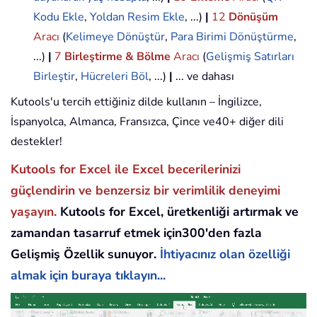
Kodu Ekle
,
Yoldan Resim Ekle
, ...)
|
12
Dönüşüm
Aracı
(
Kelimeye Dönüştür
,
Para Birimi Dönüştürme
,
...)
|
7
Birleştirme & Bölme
Aracı
(
Gelişmiş Satırları
Birleştir
,
Hücreleri Böl
, ...)
|
... ve dahası
Kutools'u tercih ettiğiniz dilde kullanın – İngilizce,
İspanyolca, Almanca, Fransızca, Çince ve40+ diğer dili
destekler!
Kutools for Excel ile Excel becerilerinizi
güçlendirin ve benzersiz bir verimlilik deneyimi
yaşayın.
Kutools for Excel, üretkenliği artırmak ve
zamandan tasarruf etmek için300'den fazla
Gelişmiş Özellik sunuyor.
İhtiyacınız olan özelliği
almak için buraya tıklayın...