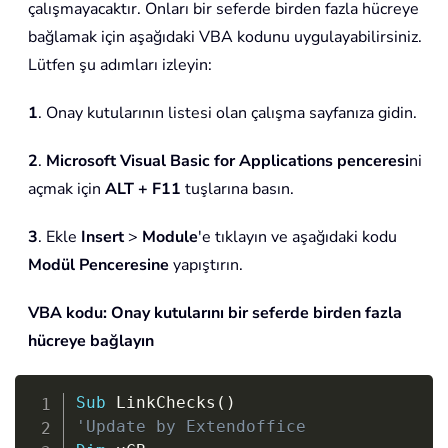
çalışmayacaktır. Onları bir seferde birden fazla hücreye
bağlamak için aşağıdaki VBA kodunu uygulayabilirsiniz.
Lütfen şu adımları izleyin:
1
. Onay kutularının listesi olan çalışma sayfanıza gidin.
2
.
Microsoft Visual Basic for Applications penceresi
ni
açmak için
ALT + F11
tuşlarına basın.
3
. Ekle
Insert
>
Module
'e tıklayın ve aşağıdaki kodu
Modül Penceresine
yapıştırın.
VBA kodu: Onay kutularını bir seferde birden fazla
hücreye bağlayın
Copy
Sub
 LinkChecks
(
)
'Update by Extendoffice