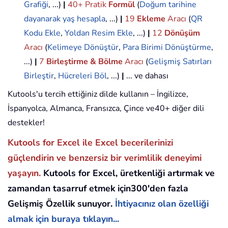
Grafiği
, ...)
|
40+ Pratik
Formül
(
Doğum tarihine
dayanarak yaş hesapla
, ...)
|
19
Ekleme
Aracı
(
QR
Kodu Ekle
,
Yoldan Resim Ekle
, ...)
|
12
Dönüşüm
Aracı
(
Kelimeye Dönüştür
,
Para Birimi Dönüştürme
,
...)
|
7
Birleştirme & Bölme
Aracı
(
Gelişmiş Satırları
Birleştir
,
Hücreleri Böl
, ...)
|
... ve dahası
Kutools'u tercih ettiğiniz dilde kullanın – İngilizce,
İspanyolca, Almanca, Fransızca, Çince ve40+ diğer dili
destekler!
Kutools for Excel ile Excel becerilerinizi
güçlendirin ve benzersiz bir verimlilik deneyimi
yaşayın.
Kutools for Excel, üretkenliği artırmak ve
zamandan tasarruf etmek için300'den fazla
Gelişmiş Özellik sunuyor.
İhtiyacınız olan özelliği
almak için buraya tıklayın...