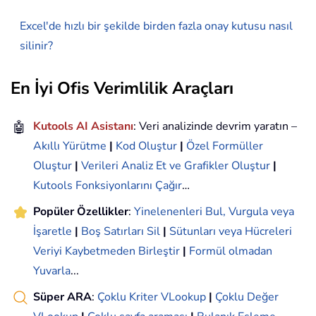
Excel'de hızlı bir şekilde birden fazla onay kutusu nasıl
silinir?
En İyi Ofis Verimlilik Araçları
🤖
Kutools AI Asistanı
: Veri analizinde devrim yaratın –
Akıllı Yürütme
|
Kod Oluştur
|
Özel Formüller
Oluştur
|
Verileri Analiz Et ve Grafikler Oluştur
|
Kutools Fonksiyonlarını Çağır
…
Popüler Özellikler
:
Yinelenenleri Bul, Vurgula veya
İşaretle
|
Boş Satırları Sil
|
Sütunları veya Hücreleri
Veriyi Kaybetmeden Birleştir
|
Formül olmadan
Yuvarla
...
Süper ARA
:
Çoklu Kriter VLookup
|
Çoklu Değer