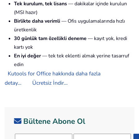
Tek kurulum, tek lisans
— dakikalar içinde kurulun
(MSI hazır)
Birlikte daha verimli
— Ofis uygulamalarında hızlı
üretkenlik
30 günlük tam özellikli deneme
— kayıt yok, kredi
kartı yok
En iyi değer
— tek tek eklenti almak yerine tasarruf
edin
Kutools for Office hakkında daha fazla
detay...
Ücretsiz İndir...
Bültene Abone Ol