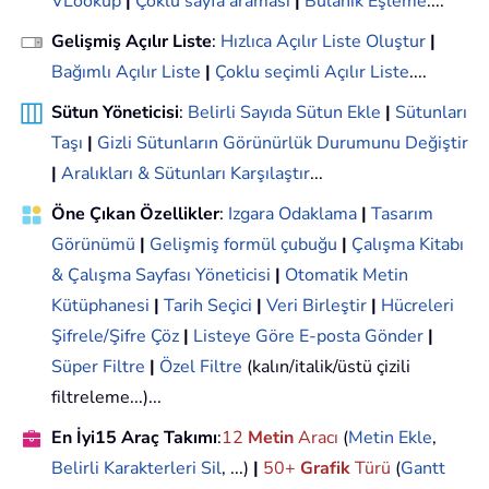
VLookup
|
Çoklu sayfa araması
|
Bulanık Eşleme
....
Gelişmiş Açılır Liste
:
Hızlıca Açılır Liste Oluştur
|
Bağımlı Açılır Liste
|
Çoklu seçimli Açılır Liste
....
Sütun Yöneticisi
:
Belirli Sayıda Sütun Ekle
|
Sütunları
Taşı
|
Gizli Sütunların Görünürlük Durumunu Değiştir
|
Aralıkları & Sütunları Karşılaştır
...
Öne Çıkan Özellikler
:
Izgara Odaklama
|
Tasarım
Görünümü
|
Gelişmiş formül çubuğu
|
Çalışma Kitabı
& Çalışma Sayfası Yöneticisi
|
Otomatik Metin
Kütüphanesi
|
Tarih Seçici
|
Veri Birleştir
|
Hücreleri
Şifrele/Şifre Çöz
|
Listeye Göre E-posta Gönder
|
Süper Filtre
|
Özel Filtre
(kalın/italik/üstü çizili
filtreleme...)...
En İyi15 Araç Takımı
:
12
Metin
Aracı
(
Metin Ekle
,
Belirli Karakterleri Sil
, ...)
|
50+
Grafik
Türü
(
Gantt