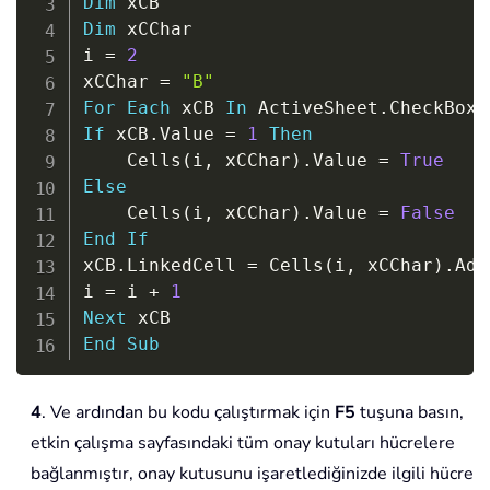
Dim
Dim
 xCChar

i 
=
2
xCChar 
=
"B"
For
Each
 xCB 
In
 ActiveSheet
.
If
 xCB
.
Value 
=
1
Then
    Cells
(
i
,
 xCChar
)
.
Value 
=
True
Else
    Cells
(
i
,
 xCChar
)
.
Value 
=
False
End
If
xCB
.
LinkedCell 
=
 Cells
(
i
,
 xCChar
)
.
Add
i 
=
 i 
+
1
Next
End
Sub
4
. Ve ardından bu kodu çalıştırmak için
F5
tuşuna basın,
etkin çalışma sayfasındaki tüm onay kutuları hücrelere
bağlanmıştır, onay kutusunu işaretlediğinizde ilgili hücre